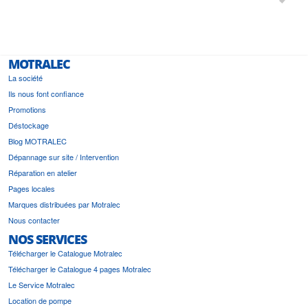
le
bonne 
i a été
est pr
MOTRALEC
La société
Ils nous font confiance
Promotions
Déstockage
Blog MOTRALEC
Dépannage sur site / Intervention
Réparation en atelier
Pages locales
Marques distribuées par Motralec
Nous contacter
NOS SERVICES
Télécharger le Catalogue Motralec
Télécharger le Catalogue 4 pages Motralec
Le Service Motralec
Location de pompe