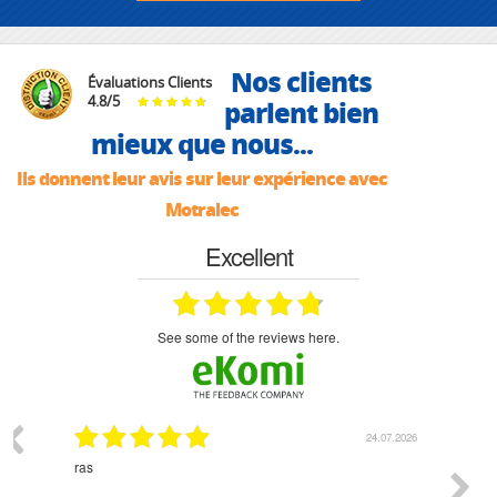
Nos clients
Évaluations Clients
4.8
/
5
parlent bien
mieux que nous...
Ils donnent leur avis sur leur expérience avec
Motralec
Excellent
see some of the reviews here.
03.2026
24.07.2026
n
ras
Monsie
 géré
l'écout