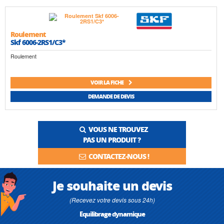
Roulement
Skf 6006-2RS1/C3*
Roulement
VOIR LA FICHE
DEMANDE DE DEVIS
VOUS NE TROUVEZ
PAS UN PRODUIT ?
CONTACTEZ-NOUS !
Je souhaite un devis
(Recevez votre devis sous 24h)
Equilibrage dynamique