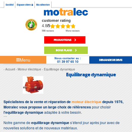
Société
Espace client
Ma sélection
customer rating
4.8
/5
598 reviews
More reviews
PROMOTIONS
BONS PLANS
Nous contacter au :
Menu
DEMANDE DE DEVIS
01 39 97 65 10
Accueil
Moteur électrique
Equilibrage dynamique
Equilibrage dynamique
Spécialistes de la vente et réparation de
moteur électrique
depuis 1976,
Motralec vous propose un large choix de références
pour choisir
l'equilibrage dynamique
adaptée à votre besoin.
Notre gamme de
equilibrage dynamique
s’étend jour après jour avec de
nouvelles solutions et de nouveaux matériaux.