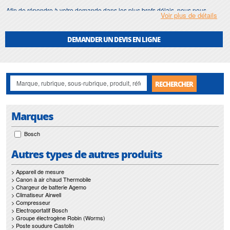
Afin de répondre à votre demande dans les plus brefs délais, nous nous
Voir plus de détails
assurons d'avoir en permanence un stock important de
mandrin automatique
.
Motralec
met également à votre disposition son service de
réparation
et
DEMANDER UN DEVIS EN LIGNE
maintenance de
mandrin automatique
.
Nos interventions sur toute l'Ile de France suivant vos besoins et vos
contraintes sont un gage d'efficacité, et garantissent l'absence de perturbation
de vos installations de
mandrin automatique
.
RECHERCHER
Marques
Bosch
Autres types de autres produits
> Appareil de mesure
> Canon à air chaud Thermobile
> Chargeur de batterie Agemo
> Climatiseur Airwell
> Compresseur
> Electroportatif Bosch
> Groupe électrogène Robin (Worms)
> Poste soudure Castolin