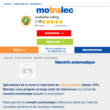
Société
Espace client
Ma sélection
customer rating
4.8
/5
598 reviews
More reviews
PROMOTIONS
BONS PLANS
Nous contacter au :
Menu
DEMANDE DE DEVIS
01 39 97 65 10
Accueil
Autres produits
Mandrin automatique
Mandrin automatique
Spécialistes de la vente et réparation de
autres produits
depuis 1976,
Motralec vous propose un large choix de références
pour choisir
la
mandrin automatique
adaptée à votre besoin.
Notre gamme de
mandrin automatique
s’étend jour après jour avec de
nouvelles solutions et de nouveaux matériaux.