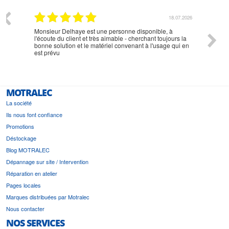
07.2026
18.07.2026
Monsieur Delhaye est une personne disponible, à
bien ri
l'écoute du client et très aimable - cherchant toujours la
bonne solution et le matériel convenant à l'usage qui en
est prévu
MOTRALEC
La société
Ils nous font confiance
Promotions
Déstockage
Blog MOTRALEC
Dépannage sur site / Intervention
Réparation en atelier
Pages locales
Marques distribuées par Motralec
Nous contacter
NOS SERVICES