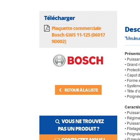
Télécharger
Desc
Plaquette commerciale
Bosch GWS 11-125 (06017
"Meuleu
9D002)
Présenta
• Puissa
• Grand 
• Protec
• Capot d
• Forme 
• Systèm
RETOUR À LA LISTE
• Tête d’
• Poigné
Caractér
• Puissa
• Régime 
VOUS NE TROUVEZ
• Puissa
PAS UN PRODUIT ?
• Filetag
• Poignée
• Ø meul
CONTACTEZ-NOUS !