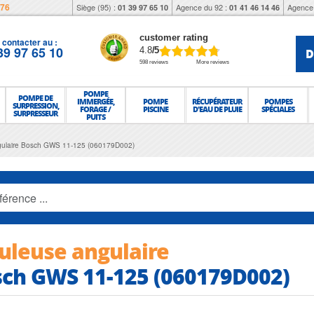
976
Siège (95) :
Agence du 92 :
Agence 
01 39 97 65 10
01 41 46 14 46
customer rating
contacter au :
39 97 65 10
D
4.8
/5
598 reviews
More reviews
POMPE
POMPE DE
IMMERGÉE,
POMPE
RÉCUPÉRATEUR
POMPES
SURPRESSION,
FORAGE /
PISCINE
D'EAU DE PLUIE
SPÉCIALES
SURPRESSEUR
PUITS
ulaire Bosch GWS 11-125 (060179D002)
leuse angulaire
ch GWS 11-125 (060179D002)