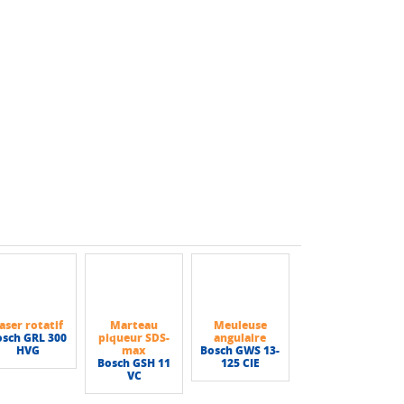
aser rotatif
Marteau
Meuleuse
osch GRL 300
piqueur SDS-
angulaire
HVG
max
Bosch GWS 13-
Bosch GSH 11
125 CIE
VC