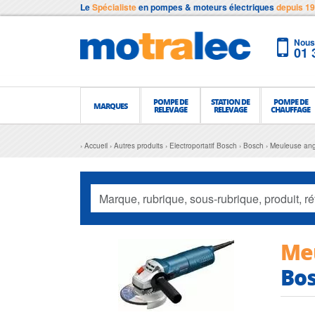
Le
Spécialiste
en pompes & moteurs électriques
depuis 1
Nous 
01 
POMPE DE
STATION DE
POMPE DE
MARQUES
RELEVAGE
RELEVAGE
CHAUFFAGE
Accueil
Autres produits
Electroportatif Bosch
Bosch
Meuleuse ang
Meu
Bos