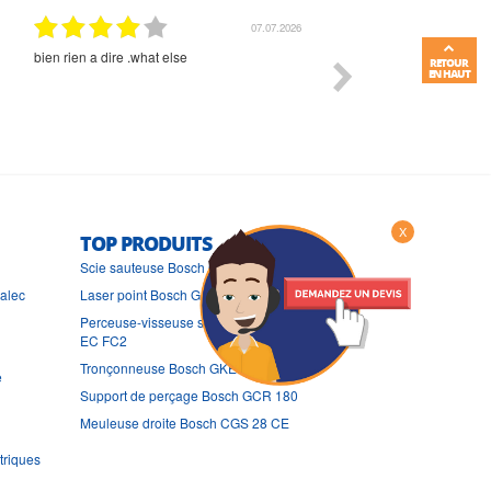
01.07.2026
Commande et délais parfait
Très bon suivi et très bon
RETOUR
EN HAUT
X
TOP PRODUITS
Scie sauteuse Bosch GST 160 CE
ralec
Laser point Bosch GPL 3
Perceuse-visseuse sans fil Bosch GSR 14,4 V-
EC FC2
Tronçonneuse Bosch GKE 40 BCE
e
Support de perçage Bosch GCR 180
Meuleuse droite Bosch CGS 28 CE
triques