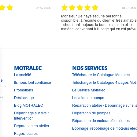
02.07.2026
02.07.2026
rien à signaler, très content
MOTRALEC
NOS SERVICES
La société
Télécharger le Catalogue Motralec
de
Ils nous font confiance
Télécharger le Catalogue 4 pages Mot
ues.
Promotions
Le Service Motralec
les
Déstockage
Location de pompe
Blog MOTRALEC
Réparation atelier / Dépannage sur sit
Dépannage sur site /
Réparation de pompes
Intervention
Réparation de moteurs électriques
Réparation en atelier
Bobinage, rebobinage de moteurs élec
Pages locales