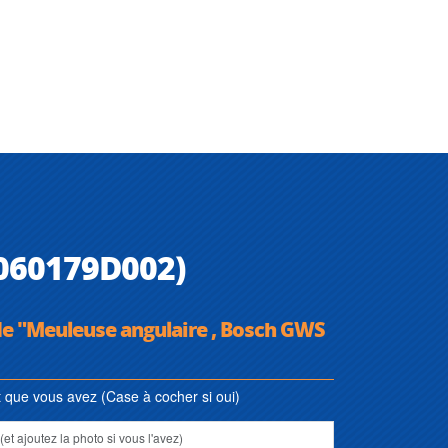
(060179D002)
de "Meuleuse angulaire , Bosch GWS
que vous avez (Case à cocher si oui)