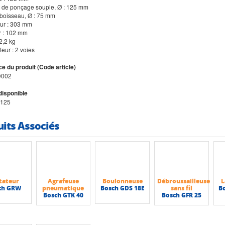
u de ponçage souple, Ø : 125 mm
 boisseau, Ø : 75 mm
ur : 303 mm
r : 102 mm
 2,2 kg
pteur : 2 voies
e du produit (Code article)
D002
disponible
125
uits Associés
tateur
Agrafeuse
Boulonneuse
Débroussailleuse
L
ch GRW
pneumatique
Bosch GDS 18E
sans fil
B
Bosch GTK 40
Bosch GFR 25