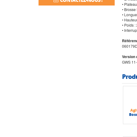
• Platea
• Brosse
• Longue
• Hauteu
• Poids :
• Interru
Référenc
060179
Version 
GWS 11-
Prod
Agi
Bos