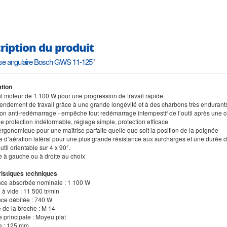
ription du produit
se angulaire Bosch GWS 11-125"
tion
nt moteur de 1.100 W pour une progression de travail rapide
rendement de travail grâce à une grande longévité et à des charbons très endurant
tion anti-redémarrage - empêche tout redémarrage intempestif de l’outil après une 
e protection indéformable, réglage simple, protection efficace
ergonomique pour une maîtrise parfaite quelle que soit la position de la poignée
e d’aération latéral pour une plus grande résistance aux surcharges et une durée d
outil orientable sur 4 x 90°.
e à gauche ou à droite au choix
istiques techniques
nce absorbée nominale : 1 100 W
à vide : 11 500 tr/min
nce débitée : 740 W
e de la broche : M 14
 principale : Moyeu plat
e : 125 mm