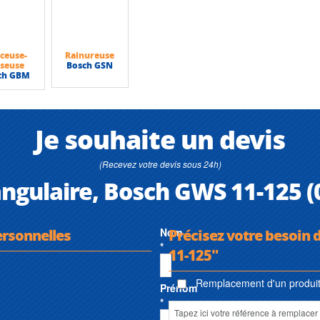
ceuse-
Rainureuse
sseuse
Bosch GSN
ch GBM
Je souhaite un devis
(Recevez votre devis sous 24h)
ngulaire, Bosch GWS 11-125 
ersonnelles
Nom
Précisez votre besoin 
*
11-125"
Remplacement d'un produit 
Prénom
*