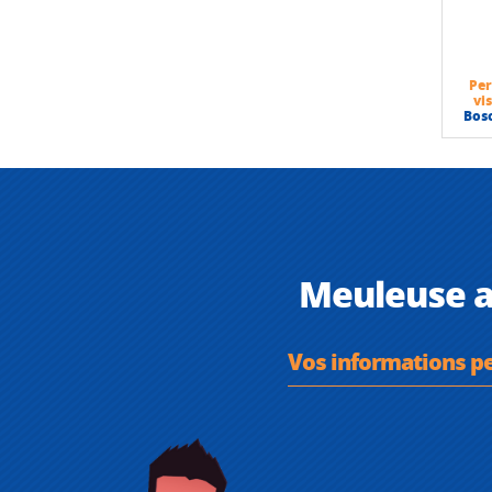
Per
vi
Bos
Meuleuse a
Vos informations p