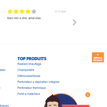
07.07.2026
bien rien a dire .what else
RAS
TOP PRODUITS
RETOUR
EN HAUT
Radiant chauffage
ralec
Champmètre
Débroussailleuse
Perforateur a aspiration integree
e
Perforateur thermique
Foret a materiaux
X
triques