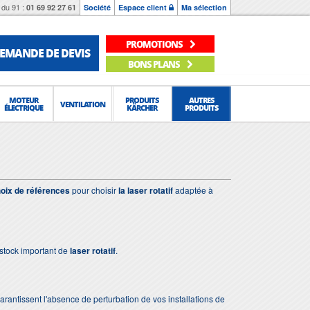
du 91 :
01 69 92 27 61
Société
Espace client
Ma sélection
PROMOTIONS
EMANDE DE DEVIS
BONS PLANS
MOTEUR
PRODUITS
AUTRES
VENTILATION
ÉLECTRIQUE
KÄRCHER
PRODUITS
oix de références
pour choisir
la laser rotatif
adaptée à
stock important de
laser rotatif
.
 garantissent l'absence de perturbation de vos installations de