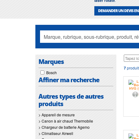
laser rotatif
.
DEMANDER UN DEVIS EN
Marques
7
produits
Bosch
Affiner ma recherche
Autres types de autres
produits
> Appareil de mesure
> Canon à air chaud Thermobile
> Chargeur de batterie Agemo
> Climatiseur Airwell