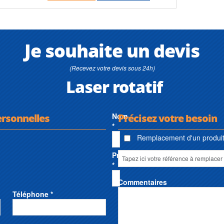
Je souhaite un devis
(Recevez votre devis sous 24h)
Laser rotatif
ersonnelles
Nom
Précisez votre besoin
*
Remplacement d'un produit 
Prénom
*
Commentaires
Téléphone *