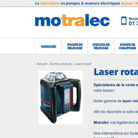
Le
Spécialiste
en pompes & moteurs électriques
depuis 1
Nous 
01 
POMPE DE
STATION DE
POMPE DE
MARQUES
RELEVAGE
RELEVAGE
CHAUFFAGE
Accueil
Autres produits
Laser rotatif
Laser rota
Spécialistes de la vente 
votre besoin.
Notre gamme de
laser rot
Afin de répondre à votre 
Motralec
met également à 
Nos interventions sur toute