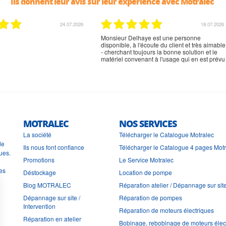
Ils donnent leur avis sur leur expérience avec Motralec
24.07.2026
18.07.2026
Monsieur Delhaye est une personne
disponible, à l'écoute du client et très aimable
- cherchant toujours la bonne solution et le
matériel convenant à l'usage qui en est prévu
MOTRALEC
NOS SERVICES
La société
Télécharger le Catalogue Motralec
de
Ils nous font confiance
Télécharger le Catalogue 4 pages Mot
ues.
Promotions
Le Service Motralec
les
Déstockage
Location de pompe
Blog MOTRALEC
Réparation atelier / Dépannage sur sit
Dépannage sur site /
Réparation de pompes
Intervention
Réparation de moteurs électriques
Réparation en atelier
Bobinage, rebobinage de moteurs élec