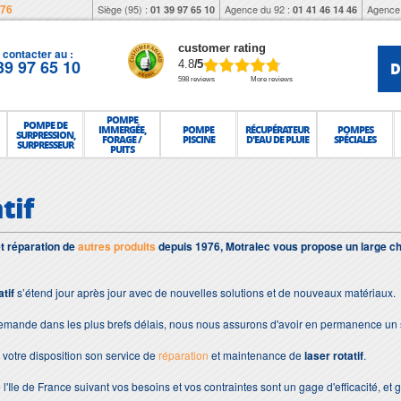
976
Siège (95) :
Agence du 92 :
Agence 
01 39 97 65 10
01 41 46 14 46
customer rating
contacter au :
39 97 65 10
D
4.8
/5
598 reviews
More reviews
POMPE
POMPE DE
IMMERGÉE,
POMPE
RÉCUPÉRATEUR
POMPES
SURPRESSION,
FORAGE /
PISCINE
D'EAU DE PLUIE
SPÉCIALES
SURPRESSEUR
PUITS
tif
et réparation de
autres produits
depuis 1976, Motralec vous propose un large ch
atif
s’étend jour après jour avec de nouvelles solutions et de nouveaux matériaux.
demande dans les plus brefs délais, nous nous assurons d'avoir en permanence un 
votre disposition son service de
réparation
et maintenance de
laser rotatif
.
 l'Ile de France suivant vos besoins et vos contraintes sont un gage d'efficacité, et