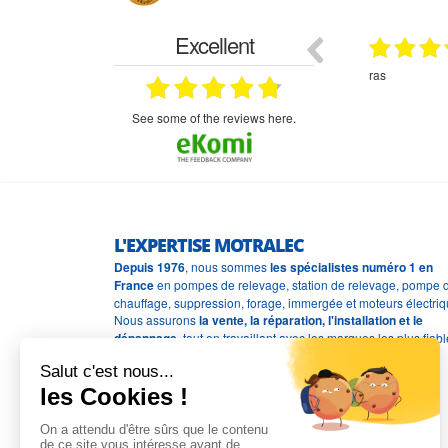
Excellent
29.03.2026
29.03.2026
étitifs,
bonjour commande pompe puit malgré un
ras
mmercial,***
appel en dehors des heures d ouverture votre
commercial a géré ma demande le devis reçu
immédiatement un fois le paiement effectue la
see some of the reviews here.
commande a été valider l envoi a été un peu
long mais dans l ensemble très satisfait
L'EXPERTISE MOTRALEC
Depuis 1976
, nous sommes
les spécialistes numéro 1 en
France
en pompes de relevage, station de relevage, pompe 
chauffage, suppression, forage, immergée et moteurs électriq
Nous assurons
la vente, la réparation, l'installation et le
dépannage
, tout en travaillant avec les marques les plus fiab
du marché.