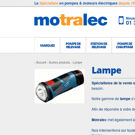
Le
Spécialiste
en pompes & moteurs électriques
depuis 1
Nous 
01 
POMPE DE
STATION DE
POMPE DE
MARQUES
RELEVAGE
RELEVAGE
CHAUFFAGE
Accueil
Autres produits
Lampe
Lampe
Spécialistes de la vente 
besoin.
Notre gamme de
lampe
s’
Afin de répondre à votre 
Motralec
met également à 
Nos interventions sur toute