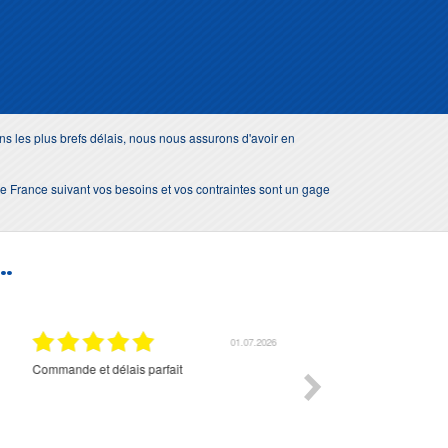
s les plus brefs délais, nous nous assurons d'avoir en
e de France suivant vos besoins et vos contraintes sont un gage
..
01.07.2026
Commande et délais parfait
Très bon suivi et très bon