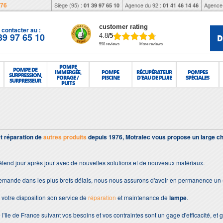
976
Siège (95) :
Agence du 92 :
Agence 
01 39 97 65 10
01 41 46 14 46
customer rating
contacter au :
39 97 65 10
D
4.8
/5
598 reviews
More reviews
POMPE
POMPE DE
IMMERGÉE,
POMPE
RÉCUPÉRATEUR
POMPES
SURPRESSION,
FORAGE /
PISCINE
D'EAU DE PLUIE
SPÉCIALES
SURPRESSEUR
PUITS
et réparation de
autres produits
depuis 1976, Motralec vous propose un large ch
étend jour après jour avec de nouvelles solutions et de nouveaux matériaux.
demande dans les plus brefs délais, nous nous assurons d'avoir en permanence un 
votre disposition son service de
réparation
et maintenance de
lampe
.
 l'Ile de France suivant vos besoins et vos contraintes sont un gage d'efficacité, et