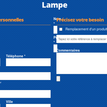
Lampe
ersonnelles
Nom
Précisez votre besoin
*
Remplacement d'un produit 
Prénom
*
Commentaires
Téléphone *
er
Ville