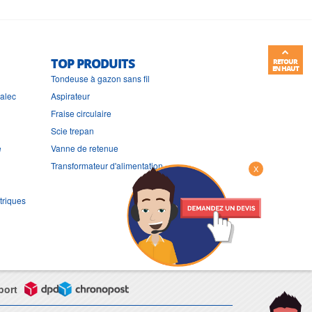
TOP PRODUITS
RETOUR
EN HAUT
Tondeuse à gazon sans fil
ralec
Aspirateur
Fraise circulaire
Scie trepan
e
Vanne de retenue
Transformateur d'alimentation
X
triques
port