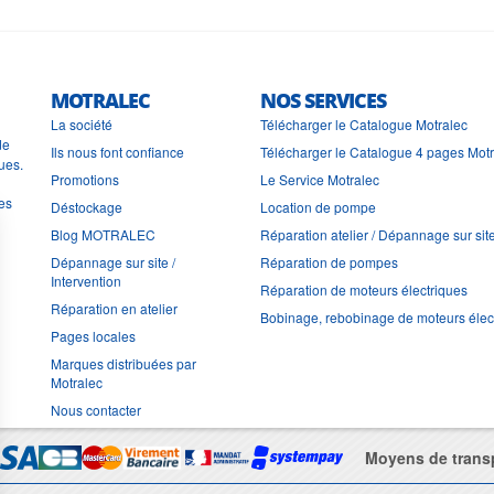
MOTRALEC
NOS SERVICES
La société
Télécharger le Catalogue Motralec
de
Ils nous font confiance
Télécharger le Catalogue 4 pages Mot
ues.
Promotions
Le Service Motralec
les
Déstockage
Location de pompe
Blog MOTRALEC
Réparation atelier / Dépannage sur sit
Dépannage sur site /
Réparation de pompes
Intervention
Réparation de moteurs électriques
Réparation en atelier
Bobinage, rebobinage de moteurs élec
Pages locales
Marques distribuées par
Motralec
Nous contacter
Moyens de trans