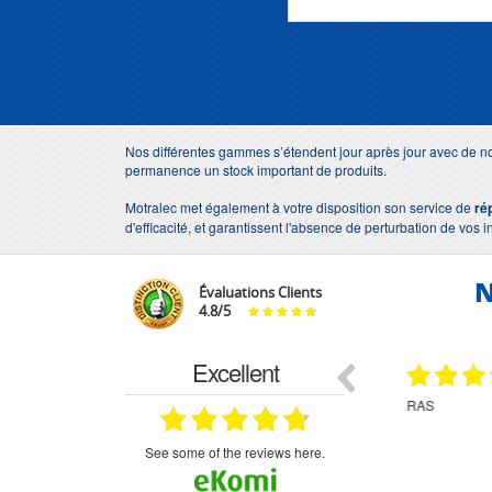
Nos différentes gammes s’étendent jour après jour avec de no
permanence un stock important de produits.
Motralec met également à votre disposition son service de
ré
d'efficacité, et garantissent l'absence de perturbation de vos i
N
Évaluations Clients
4.8
/
5
Excellent
18.07.2026
07.07.2026
ne
bien rien a dire .what else
RAS
très aimable
on et le
n est prévu
see some of the reviews here.