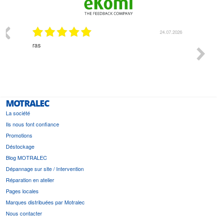
07.2026
18.07.2026
Monsieur Delhaye est une personne disponible, à
bien ri
l'écoute du client et très aimable - cherchant toujours la
bonne solution et le matériel convenant à l'usage qui en
est prévu
MOTRALEC
La société
Ils nous font confiance
Promotions
Déstockage
Blog MOTRALEC
Dépannage sur site / Intervention
Réparation en atelier
Pages locales
Marques distribuées par Motralec
Nous contacter