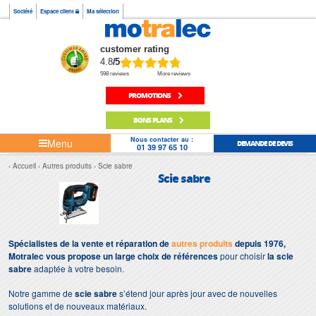
Société
Espace client
Ma sélection
customer rating
4.8
/5
598 reviews
More reviews
PROMOTIONS
BONS PLANS
Nous contacter au :
Menu
DEMANDE DE DEVIS
01 39 97 65 10
Accueil
Autres produits
Scie sabre
Scie sabre
Spécialistes de la vente et réparation de
autres produits
depuis 1976,
Motralec vous propose un large choix de références
pour choisir
la scie
sabre
adaptée à votre besoin.
Notre gamme de
scie sabre
s’étend jour après jour avec de nouvelles
solutions et de nouveaux matériaux.