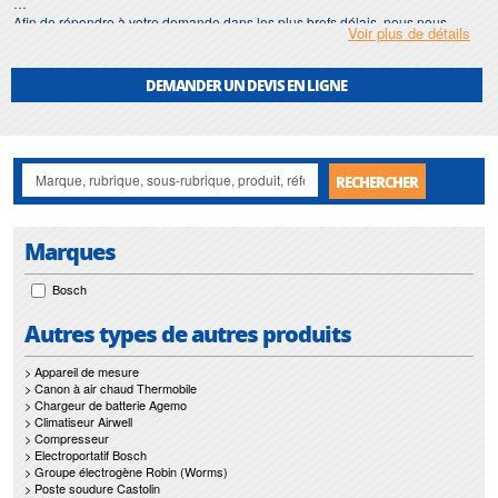
Afin de répondre à votre demande dans les plus brefs délais, nous nous
Voir plus de détails
assurons d'avoir en permanence un stock important de
scie sabre
.
Motralec
met également à votre disposition son service de
réparation
et
DEMANDER UN DEVIS EN LIGNE
maintenance de
scie sabre
.
Nos interventions sur toute l'Ile de France suivant vos besoins et vos
contraintes sont un gage d'efficacité, et garantissent l'absence de perturbation
de vos installations de
scie sabre
.
RECHERCHER
Marques
Bosch
Autres types de autres produits
> Appareil de mesure
> Canon à air chaud Thermobile
> Chargeur de batterie Agemo
> Climatiseur Airwell
> Compresseur
> Electroportatif Bosch
> Groupe électrogène Robin (Worms)
> Poste soudure Castolin