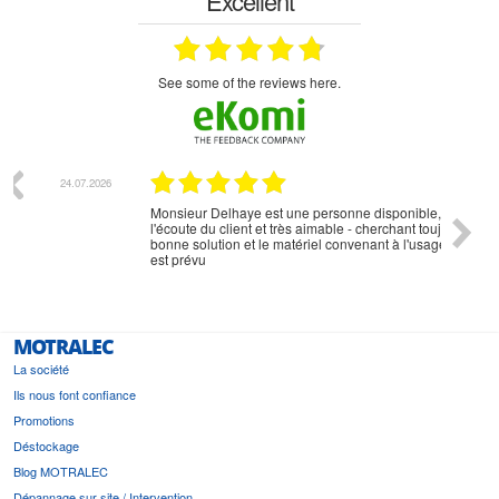
Excellent
see some of the reviews here.
07.2026
18.07.2026
Monsieur Delhaye est une personne disponible, à
bien ri
l'écoute du client et très aimable - cherchant toujours la
bonne solution et le matériel convenant à l'usage qui en
est prévu
MOTRALEC
La société
Ils nous font confiance
Promotions
Déstockage
Blog MOTRALEC
Dépannage sur site / Intervention