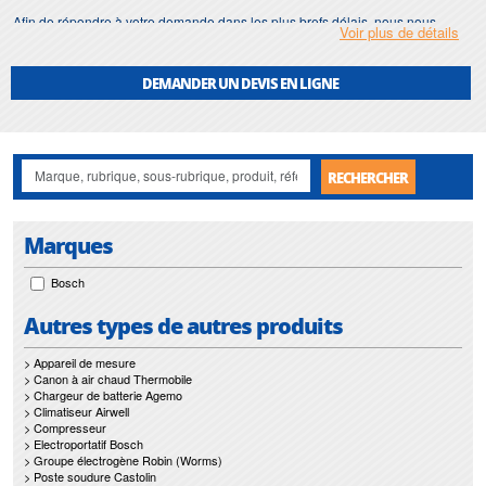
Afin de répondre à votre demande dans les plus brefs délais, nous nous
Voir plus de détails
assurons d'avoir en permanence un stock important de
mesureur d'angle
.
Motralec
met également à votre disposition son service de
réparation
et
DEMANDER UN DEVIS EN LIGNE
maintenance de
mesureur d'angle
.
Nos interventions sur toute l'Ile de France suivant vos besoins et vos
contraintes sont un gage d'efficacité, et garantissent l'absence de perturbation
de vos installations de
mesureur d'angle
.
RECHERCHER
Marques
Bosch
Autres types de autres produits
> Appareil de mesure
> Canon à air chaud Thermobile
> Chargeur de batterie Agemo
> Climatiseur Airwell
> Compresseur
> Electroportatif Bosch
> Groupe électrogène Robin (Worms)
> Poste soudure Castolin