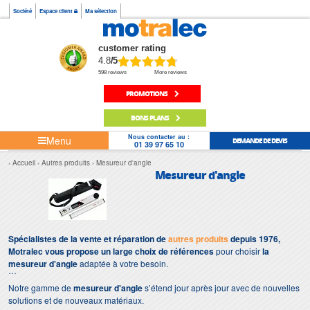
Société
Espace client
Ma sélection
customer rating
4.8
/5
598 reviews
More reviews
PROMOTIONS
BONS PLANS
Nous contacter au :
Menu
DEMANDE DE DEVIS
01 39 97 65 10
Accueil
Autres produits
Mesureur d'angle
Mesureur d'angle
Spécialistes de la vente et réparation de
autres produits
depuis 1976,
Motralec vous propose un large choix de références
pour choisir
la
mesureur d'angle
adaptée à votre besoin.
Notre gamme de
mesureur d'angle
s’étend jour après jour avec de nouvelles
solutions et de nouveaux matériaux.