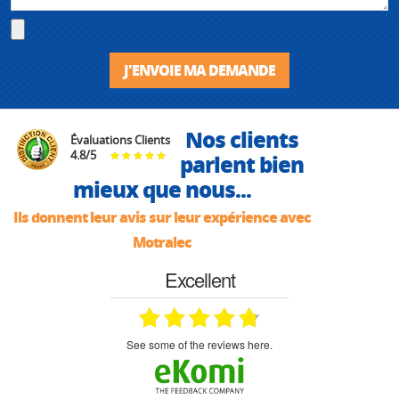
J'ENVOIE MA DEMANDE
Nos clients
Évaluations Clients
4.8
/
5
parlent bien
mieux que nous...
Ils donnent leur avis sur leur expérience avec
Motralec
Excellent
see some of the reviews here.