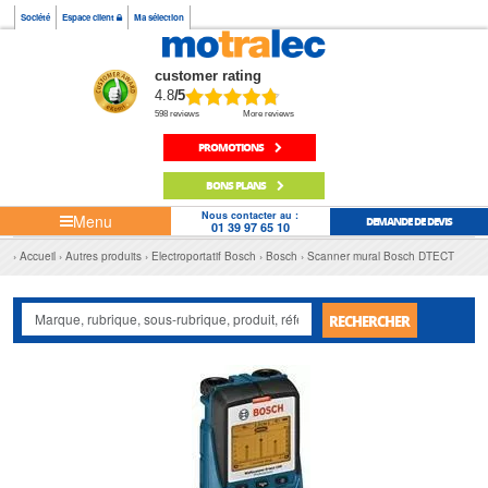
Société
Espace client
Ma sélection
customer rating
4.8
/5
598 reviews
More reviews
PROMOTIONS
BONS PLANS
Nous contacter au :
Menu
DEMANDE DE DEVIS
01 39 97 65 10
Accueil
Autres produits
Electroportatif Bosch
Bosch
Scanner mural Bosch DTECT
RECHERCHER