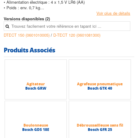
• Alimentation électrique : 4 x 1,5 V LR6 (AA)
• Poids : env. 0,7 kg
• Protection contre les poussières et les projections d'eau : IP 54
Voir plus de détails
Versions disponibles (2)
DTECT 150 (0601010005)
/
D-TECT 120 (0601081300)
Produits Associés
Agitateur
Agrafeuse pneumatique
Bosch GRW
Bosch GTK 40
Boulonneuse
Débroussailleuse sans fil
Bosch GDS 18E
Bosch GFR 25