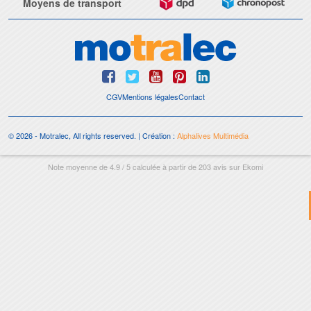
Moyens de transport
CGV
Mentions légales
Contact
© 2026 - Motralec, All rights reserved. | Création :
Alphalives Multimédia
Note moyenne de
4.9
/
5
calculée à partir de
203
avis sur
Ekomi