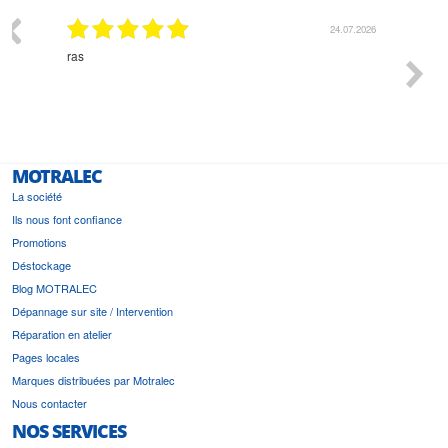
.07.2026
18.07.2026
Monsieur Delhaye est une personne disponible, à
bien ri
l'écoute du client et très aimable - cherchant toujours la
bonne solution et le matériel convenant à l'usage qui en
est prévu
MOTRALEC
La société
Ils nous font confiance
Promotions
Déstockage
Blog MOTRALEC
Dépannage sur site / Intervention
Réparation en atelier
Pages locales
Marques distribuées par Motralec
Nous contacter
NOS SERVICES