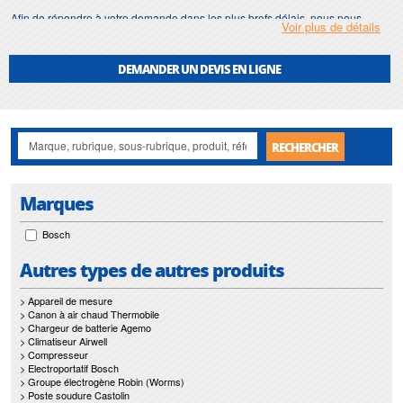
Afin de répondre à votre demande dans les plus brefs délais, nous nous
Voir plus de détails
assurons d'avoir en permanence un stock important de
foret impact
.
Motralec
met également à votre disposition son service de
réparation
et
DEMANDER UN DEVIS EN LIGNE
maintenance de
foret impact
.
Nos interventions sur toute l'Ile de France suivant vos besoins et vos
contraintes sont un gage d'efficacité, et garantissent l'absence de perturbation
de vos installations de
foret impact
.
RECHERCHER
Marques
Bosch
Autres types de autres produits
> Appareil de mesure
> Canon à air chaud Thermobile
> Chargeur de batterie Agemo
> Climatiseur Airwell
> Compresseur
> Electroportatif Bosch
> Groupe électrogène Robin (Worms)
> Poste soudure Castolin