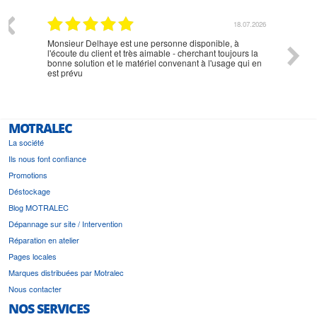
07.2026
18.07.2026
Monsieur Delhaye est une personne disponible, à
bien ri
l'écoute du client et très aimable - cherchant toujours la
bonne solution et le matériel convenant à l'usage qui en
est prévu
MOTRALEC
La société
Ils nous font confiance
Promotions
Déstockage
Blog MOTRALEC
Dépannage sur site / Intervention
Réparation en atelier
Pages locales
Marques distribuées par Motralec
Nous contacter
NOS SERVICES