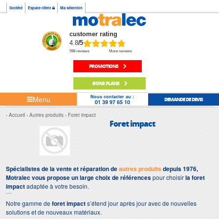
Société
Espace client
Ma sélection
customer rating
4.8
/5
598 reviews
More reviews
PROMOTIONS
BONS PLANS
Nous contacter au :
Menu
DEMANDE DE DEVIS
01 39 97 65 10
Accueil
Autres produits
Foret impact
Foret impact
Spécialistes de la vente et réparation de
autres produits
depuis 1976,
Motralec vous propose un large choix de références
pour choisir
la foret
impact
adaptée à votre besoin.
Notre gamme de
foret impact
s’étend jour après jour avec de nouvelles
solutions et de nouveaux matériaux.