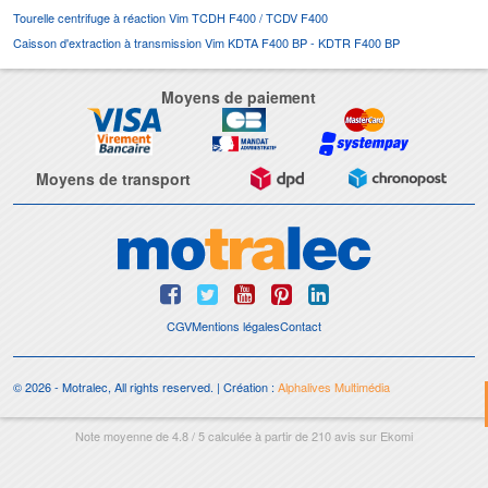
Tourelle centrifuge à réaction Vim TCDH F400 / TCDV F400
Caisson d'extraction à transmission Vim KDTA F400 BP - KDTR F400 BP
Moyens de paiement
Moyens de transport
CGV
Mentions légales
Contact
© 2026 - Motralec, All rights reserved. | Création :
Alphalives Multimédia
Note moyenne de
4.8
/
5
calculée à partir de
210
avis sur
Ekomi