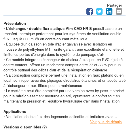
Partager
Présentation
•
L'échangeur double flux statique Vim CAD HR S
produit assure un
transfert thermique performant pour les systèmes de ventilation double
flux jusqu'à 300 m3/h en contre-courant métallique
• Équipée d'un caisson en tôle d'acier galvanisé avec isolation en
mousse de polyéthylène M1, l'unité garantit une excellente étanchéité et
limite les pertes d'énergie dans le système de pompage d'air
• Ce modèle intègre un échangeur de chaleur à plaques en PVC rigide à
contre-courant, offrant un rendement compris entre 77 et 88 % pour un
contrôle optimal des débits d'air et de la récupération d'énergie
• Sa conception compacte permet une installation en faux plafond ou en
local technique, avec des piquages circulaires étanches et un accès aisé
à l'échangeur et aux filtres pour la maintenance
• Le système peut être complété par une version avec by-pass motorisé
pour le rafraîchissement nocturne en été, optimisant le confort tout en
maintenant la pression et l'équilibre hydraulique d'air dans l'installation
Applications
• Ventilation double flux des logements collectifs et tertiaires avec
récupération de chaleur jusqu'à 300 m3/h
Voir plus de détails
• Installation en faux plafond dans les bâtiments neufs ou en rénovation
Versions disponibles (2)