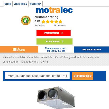
Société
Espace client
Ma sélection
customer rating
4.8
/5
598 reviews
More reviews
PROMOTIONS
BONS PLANS
Nous contacter au :
Menu
DEMANDE DE DEVIS
01 39 97 65 10
Accueil
Ventilation
Ventilation industrielle
Vim
Échangeur double flux statique à
contre-courant métallique Vim CAD HR S
RECHERCHER