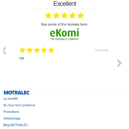
Excellent
see some of the reviews here.
03.2026
24.07.2026
n
ras
Monsie
 géré
l'écout
le
bonne 
i a été
est pr
MOTRALEC
La société
Ils nous font confiance
Promotions
Déstockage
Blog MOTRALEC