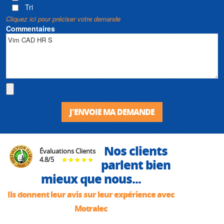
Tri
• Débit max : 300 m3/h
Cliquez ici pour préciser votre demande
Commentaires
J'ENVOIE MA DEMANDE
Nos clients
Évaluations Clients
4.8
/
5
parlent bien
mieux que nous...
Ils donnent leur avis sur leur expérience avec
Motralec