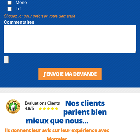
Mono
Tri
Cliquez ici pour préciser votre demande
Commentaires
J'ENVOIE MA DEMANDE
Nos clients
Évaluations Clients
4.8
/
5
parlent bien
mieux que nous...
Ils donnent leur avis sur leur expérience avec
Motralec