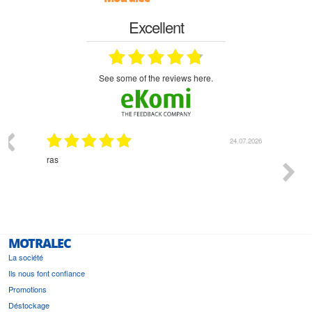
Excellent
see some of the reviews here.
03.2026
24.07.2026
n
ras
Monsie
 géré
l'écout
le
bonne 
i a été
est pr
MOTRALEC
La société
Ils nous font confiance
Promotions
Déstockage