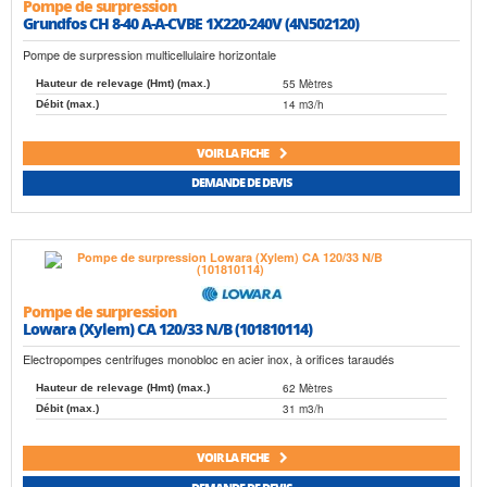
Pompe de surpression
Grundfos CH 8-40 A-A-CVBE 1X220-240V (4N502120)
Pompe de surpression multicellulaire horizontale
55 Mètres
Hauteur de relevage (Hmt) (max.)
14 m3/h
Débit (max.)
VOIR LA FICHE
DEMANDE DE DEVIS
Pompe de surpression
Lowara (Xylem) CA 120/33 N/B (101810114)
Electropompes centrifuges monobloc en acier inox, à orifices taraudés
62 Mètres
Hauteur de relevage (Hmt) (max.)
31 m3/h
Débit (max.)
VOIR LA FICHE