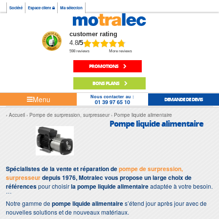
Société
Espace client
Ma sélection
customer rating
4.8
/5
598 reviews
More reviews
PROMOTIONS
BONS PLANS
Nous contacter au :
Menu
DEMANDE DE DEVIS
01 39 97 65 10
Accueil
Pompe de surpression, surpresseur
Pompe liquide alimentaire
Pompe liquide alimentaire
Spécialistes de la vente et réparation de
pompe de surpression,
surpresseur
depuis 1976, Motralec vous propose un large choix de
références
pour choisir
la pompe liquide alimentaire
adaptée à votre besoin.
Notre gamme de
pompe liquide alimentaire
s’étend jour après jour avec de
nouvelles solutions et de nouveaux matériaux.