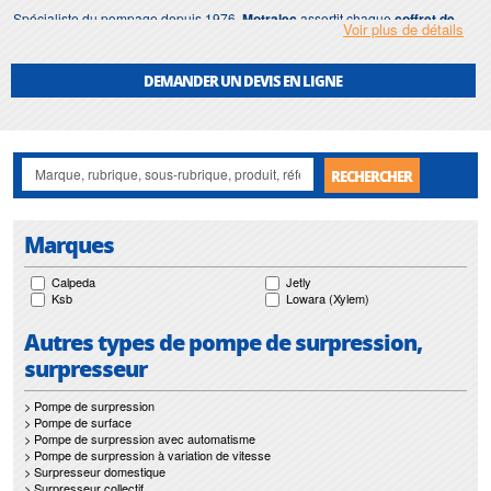
Spécialiste du pompage depuis 1976,
Motralec
assortit chaque
coffret de
Voir plus de détails
gestion de pompe de surface
à la pompe qu'il doit piloter, pour les
particuliers comme pour les artisans. Nos envois couvrent la France entière et
l'export, et l'atelier francilien assure la pose et la remise en état lorsque le
DEMANDER UN DEVIS EN LIGNE
matériel nous est confié.
RECHERCHER
Marques
Calpeda
Jetly
Ksb
Lowara (Xylem)
Autres types de pompe de surpression,
surpresseur
> Pompe de surpression
> Pompe de surface
> Pompe de surpression avec automatisme
> Pompe de surpression à variation de vitesse
> Surpresseur domestique
> Surpresseur collectif