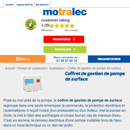
Société
Espace client
Ma sélection
customer rating
4.8
/5
598 reviews
More reviews
PROMOTIONS
BONS PLANS
Nous contacter au :
Menu
DEMANDE DE DEVIS
01 39 97 65 10
Accueil
Pompe de surpression, surpresseur
Coffret de gestion de pompe de surface
Coffret de gestion de pompe
de surface
Posé au mur près de la pompe, le
coffret de gestion de pompe de surface
regroupe dans une seule enveloppe la commande, la protection électrique et
l'automatisme. Il reçoit l'ordre d'un pressostat ou d'un flotteur, met la pompe en
route, la met à l'abri des surcharges et coupe tout en cas de manque d'eau.
C'est, en somme, le cerveau électrique d'une pompe installée hors de l'eau,
dans un local technique ou un abri de jardin.