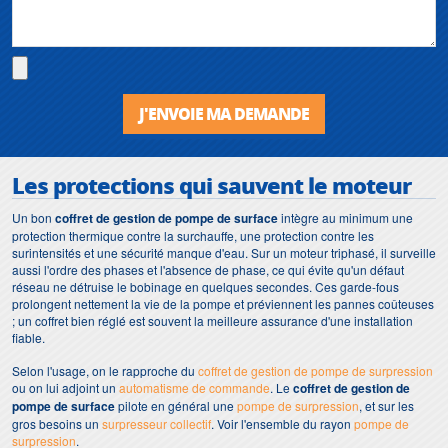
J'ENVOIE MA DEMANDE
Les protections qui sauvent le moteur
Un bon
coffret de gestion de pompe de surface
intègre au minimum une
protection thermique contre la surchauffe, une protection contre les
surintensités et une sécurité manque d'eau. Sur un moteur triphasé, il surveille
aussi l'ordre des phases et l'absence de phase, ce qui évite qu'un défaut
réseau ne détruise le bobinage en quelques secondes. Ces garde-fous
prolongent nettement la vie de la pompe et préviennent les pannes coûteuses
; un coffret bien réglé est souvent la meilleure assurance d'une installation
fiable.
Selon l'usage, on le rapproche du
coffret de gestion de pompe de surpression
ou on lui adjoint un
automatisme de commande
. Le
coffret de gestion de
pompe de surface
pilote en général une
pompe de surpression
, et sur les
gros besoins un
surpresseur collectif
. Voir l'ensemble du rayon
pompe de
surpression
.