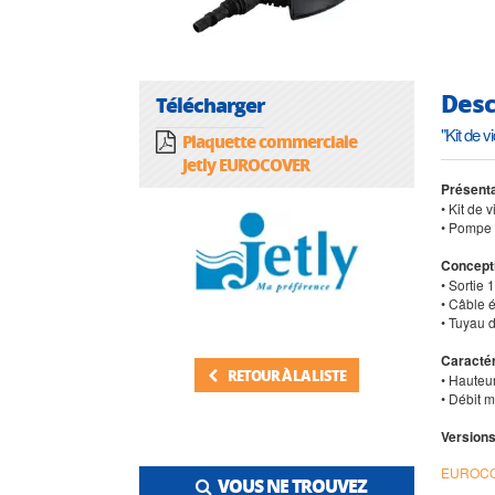
Desc
Télécharger
"Kit de
Plaquette commerciale
Jetly EUROCOVER
Présenta
• Kit de 
• Pompe 
Concept
• Sortie 
• Câble 
• Tuyau 
Caractér
RETOUR À LA LISTE
• Hauteu
• Débit m
Versions
EUROC
VOUS NE TROUVEZ