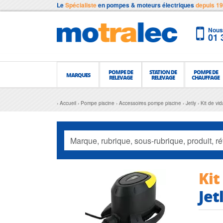
Le
Spécialiste
en pompes & moteurs électriques
depuis 1
Nous 
01 
POMPE DE
STATION DE
POMPE DE
MARQUES
RELEVAGE
RELEVAGE
CHAUFFAGE
Accueil
Pompe piscine
Accessoires pompe piscine
Jetly
Kit de v
Kit
Je