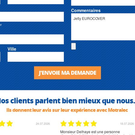
Commentaires
er
Ville
J'ENVOIE MA DEMANDE
os clients parlent bien mieux que nous.
Ils donnent leur avis sur leur expérience avec Motralec
24.07.2026
18.07.2026
Monsieur Delhaye est une personne