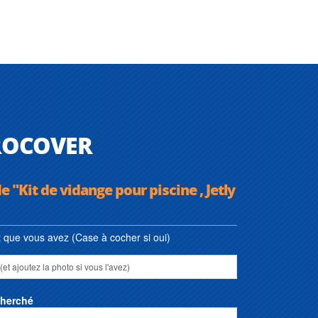
EUROCOVER
e "Kit de vidange pour piscine , Jetly
que vous avez (Case à cocher si oui)
cherché