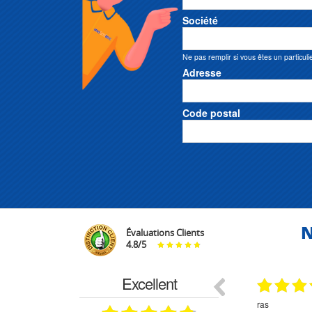
Société
Ne pas remplir si vous êtes un particuli
Adresse
Code postal
N
Évaluations Clients
4.8
/
5
Excellent
29.03.2026
29.03.2026
étitifs,
bonjour commande pompe puit malgré un
ras