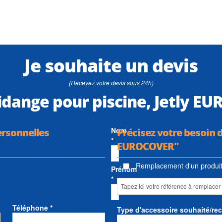
Je souhaite un devis
(Recevez votre devis sous 24h)
vidange pour piscine, Jetly 
ersonnelles
Nom
Précisez votre besoin d
*
EUROCOVER"
Remplacement d'un produit 
Prénom
*
Téléphone *
Type d'accessoire souhaité/re