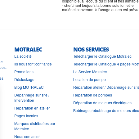
disponible, à l'écoute du client et très aimable
- cherchant toujours la bonne solution et le
matériel convenant à l'usage qui en est prévu
MOTRALEC
NOS SERVICES
La société
Télécharger le Catalogue Motralec
de
Ils nous font confiance
Télécharger le Catalogue 4 pages Mot
ues.
Promotions
Le Service Motralec
les
Déstockage
Location de pompe
Blog MOTRALEC
Réparation atelier / Dépannage sur sit
Dépannage sur site /
Réparation de pompes
Intervention
Réparation de moteurs électriques
Réparation en atelier
Bobinage, rebobinage de moteurs élec
Pages locales
Marques distribuées par
Motralec
Nous contacter