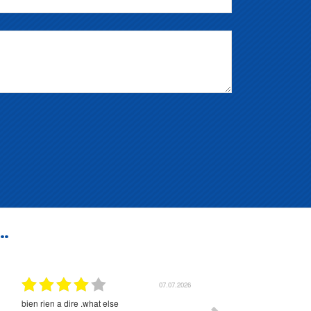
..
07.07.2026
bien rien a dire .what else
RAS