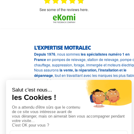
mmercial,***
appel en dehors des heures d ouverture votre
commercial a géré ma demande le devis reçu
immédiatement un fois le paiement effectue la
see some of the reviews here.
commande a été valider l envoi a été un peu
long mais dans l ensemble très satisfait
L'EXPERTISE MOTRALEC
Depuis 1976
, nous sommes
les spécialistes numéro 1 en
France
en pompes de relevage, station de relevage, pompe 
chauffage, suppression, forage, immergée et moteurs électriq
Nous assurons
la vente, la réparation, l'installation et le
dépannage
, tout en travaillant avec les marques les plus fiab
du marché.