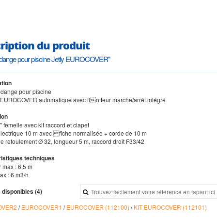
ription du produit
 vidange pour piscine Jetly EUROCOVER"
tion
vidange pour piscine
EUROCOVER automatique avec flotteur marche/arrêt intégré
ion
1" femelle avec kit raccord et clapet
électrique 10 m avec fiche normalisée + corde de 10 m
de refoulement Ø 32, longueur 5 m, raccord droit F33/42
istiques techniques
r max : 6,5 m
ax : 6 m3/h
 disponibles (4)
OVER2
/
EUROCOVER1
/
EUROCOVER (112100)
/
KIT EUROCOVER (112101)