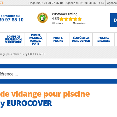
976
Siège (95) :
Agence du 92 :
Agence 
01 39 97 65 10
01 41 46 14 46
customer rating
contacter au :
39 97 65 10
D
4.8
/5
598 reviews
More reviews
POMPE
POMPE DE
IMMERGÉE,
POMPE
RÉCUPÉRATEUR
POMPES
SURPRESSION,
FORAGE /
PISCINE
D'EAU DE PLUIE
SPÉCIALES
SURPRESSEUR
PUITS
idange pour piscine Jetly EUROCOVER
 de vidange pour piscine
tly EUROCOVER