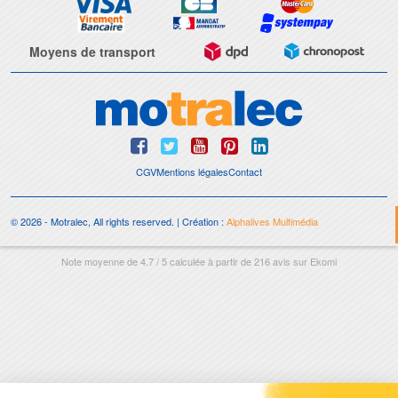
Moyens de transport
CGV
Mentions légales
Contact
© 2026 - Motralec, All rights reserved. | Création :
Alphalives Multimédia
Note moyenne de
4.7
/
5
calculée à partir de
216
avis sur
Ekomi