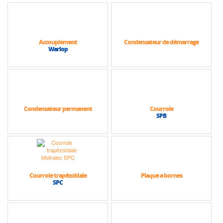
Accouplement
Condensateur de démarrage
Warlop
Condensateur permanent
Courroie
SPB
Courroie trapézoïdale
Plaque a bornes
SPC