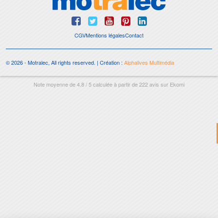
CGV
Mentions légales
Contact
© 2026 - Motralec, All rights reserved. | Création :
Alphalives Multimédia
Note moyenne de
4.8
/
5
calculée à partir de
222
avis sur
Ekomi