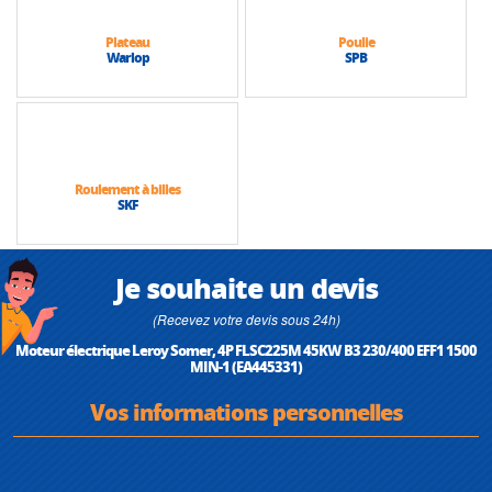
Plateau
Poulie
Warlop
SPB
Roulement à billes
SKF
Je souhaite un devis
(Recevez votre devis sous 24h)
Moteur électrique Leroy Somer, 4P FLSC225M 45KW B3 230/400 EFF1 1500
MIN-1 (EA445331)
Vos informations personnelles