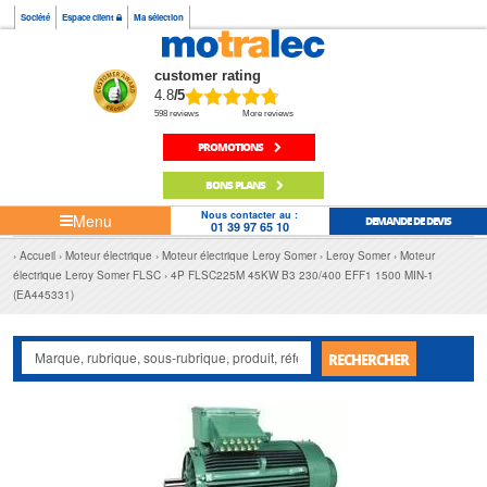
Société
Espace client
Ma sélection
customer rating
4.8
/5
598 reviews
More reviews
PROMOTIONS
BONS PLANS
Nous contacter au :
Menu
DEMANDE DE DEVIS
01 39 97 65 10
Accueil
Moteur électrique
Moteur électrique Leroy Somer
Leroy Somer
Moteur
électrique Leroy Somer FLSC
4P FLSC225M 45KW B3 230/400 EFF1 1500 MIN-1
(EA445331)
RECHERCHER