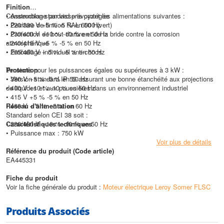
Finition
• Assemblage par visserie protégée
Construction standard prévoyant les alimentations suivantes :
• Peinture de finition RAL 6000 (vert)
• 220/380 V +5 % -5 % en 50 Hz
• Protection de bout d'arbre et de la bride contre la corrosion
• 230/400 V +10 % -10 % en 50 Hz
atmosphérique
• 240/415 V +5 % -5 % en 50 Hz
• Emballage individuel anti-chocs
• 265/460 V + 5 % - 5 % en 60 Hz
Protection
Tensions pour les puissances égales ou supérieures à 3 kW :
• Version standard IP 55 assurant une bonne étanchéité aux projections
• 380 V +5 % -5 % en 50 Hz
de liquides et aux poussières dans un environnement industriel
• 400 V +10 % -10 % en 50 Hz
• 415 V +5 % -5 % en 50 Hz
Réseau d'alimentation
• 460 V + 5 % - 5 % en 60 Hz
Standard selon CEI 38 soit :
• 230/400 V +10 % -10 % en 50 Hz
Caractéristiques techniques
• Puissance max : 750 kW
Voir plus de détails
Référence du produit (Code article)
EA445331
Fiche du produit
Voir la fiche générale du produit :
Moteur électrique Leroy Somer FLSC
Produits Associés