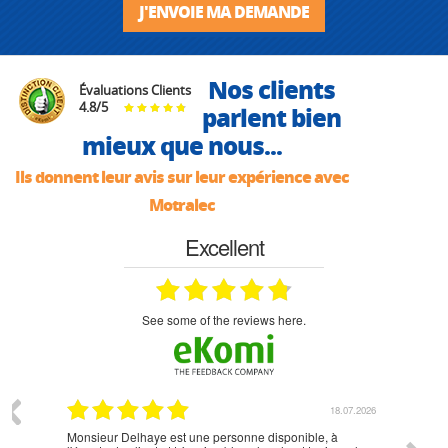
J'ENVOIE MA DEMANDE
Nos clients
Évaluations Clients
4.8
/
5
parlent bien
mieux que nous...
Ils donnent leur avis sur leur expérience avec
Motralec
Excellent
see some of the reviews here.
07.2026
18.07.2026
Monsieur Delhaye est une personne disponible, à
bien ri