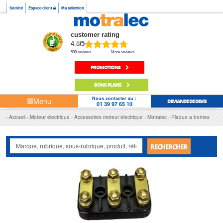
Société
Espace client
Ma sélection
customer rating
4.8
/5
598 reviews
More reviews
PROMOTIONS
BONS PLANS
Nous contacter au :
Menu
DEMANDE DE DEVIS
01 39 97 65 10
Accueil
Moteur électrique
Accessoires moteur électrique
Motralec
Plaque a bornes
RECHERCHER