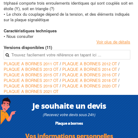
triphasé comporte trois enroulements identiques qui sont couplés soit en
étoile (Y), soit en triangle (?)
• Le choix du couplage dépend de la tension, et des éléments indiqués
sur la plaque signalétique
Caractéristiques techniques
• Nous consulter
Voir plus de détails
Versions disponibles (11)
PLAQUE A BORNES 2011 OT
/
PLAQUE A BORNES 2012 OT
/
PLAQUE A BORNES 2013 OT
/
PLAQUE A BORNES 2014 OT
/
PLAQUE A BORNES 2015 OT
/
PLAQUE A BORNES 2016 OT
/
PLAQUE A BORNES 2017 OT
/
PLAQUE A BORNES 2018 OT
/
PLAQUE A BORNES 2019 OT
/
PLAQUE A BORNES 2020 OT
/
PLAQUE A BORNES 2021 OT
Je souhaite un devis
(Recevez votre devis sous 24h)
Plaque a bornes
Vos informations personnelles