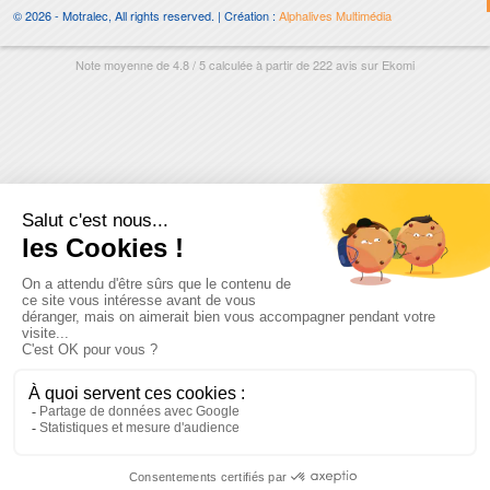
© 2026 - Motralec, All rights reserved. | Création :
Alphalives Multimédia
Note moyenne de
4.8
/
5
calculée à partir de
222
avis sur
Ekomi