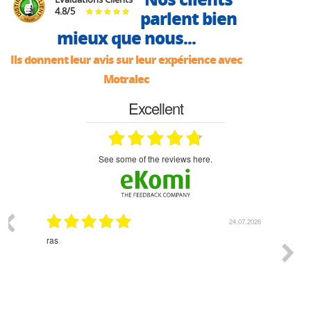
4.8
/
5
parlent bien
mieux que nous...
Ils donnent leur avis sur leur expérience avec
Motralec
Excellent
see some of the reviews here.
03.2026
24.07.2026
n
ras
Monsie
 géré
l'écout
le
bonne 
i a été
est pr