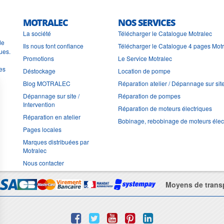
MOTRALEC
NOS SERVICES
La société
Télécharger le Catalogue Motralec
de
Ils nous font confiance
Télécharger le Catalogue 4 pages Mot
ues.
Promotions
Le Service Motralec
les
Déstockage
Location de pompe
Blog MOTRALEC
Réparation atelier / Dépannage sur sit
Dépannage sur site /
Réparation de pompes
Intervention
Réparation de moteurs électriques
Réparation en atelier
Bobinage, rebobinage de moteurs élec
Pages locales
Marques distribuées par
Motralec
Nous contacter
Moyens de trans