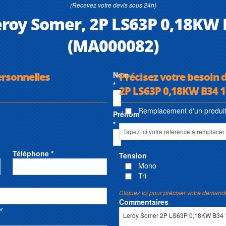
(Recevez votre devis sous 24h)
eroy Somer, 2P LS63P 0,18KW
(MA000082)
ersonnelles
Nom
Précisez votre besoin 
*
2P LS63P 0,18KW B34 
Remplacement d'un produit 
Prénom
*
Téléphone *
Tension
Mono
Tri
Cliquez ici pour préciser votre demand
Commentaires
er