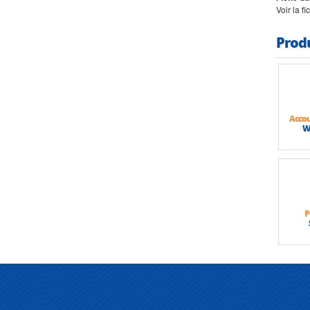
Voir la f
Prod
Acco
W
P