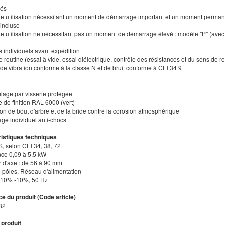
tés
ne utilisation nécessitant un moment de démarrage important et un moment permanen
 incluse
ne utilisation ne nécessitant pas un moment de démarrage élevé : modèle "P" (av
s individuels avant expédition
e routine (essai à vide, essai diélectrique, contrôle des résistances et du sens de ro
de vibration conforme à la classe N et de bruit conforme à CEI 34 9
lage par visserie protégée
e de finition RAL 6000 (vert)
ion de bout d'arbre et de la bride contre la corosion atmosphérique
age individuel anti-chocs
istiques techniques
S, selon CEI 34, 38, 72
nce 0,09 à 5,5 kW
r d'axe : de 56 à 90 mm
 6 pôles. Réseau d'alimentation
+10% -10%, 50 Hz
e du produit (Code article)
82
 produit