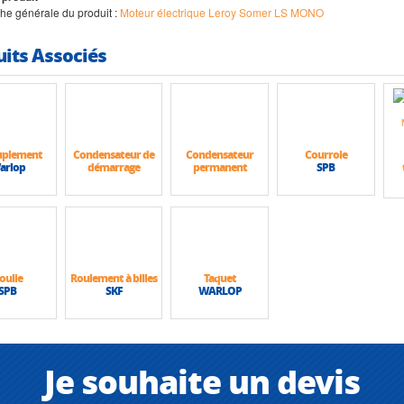
iche générale du produit :
Moteur électrique Leroy Somer LS MONO
uits Associés
uplement
Condensateur de
Condensateur
Courroie
arlop
démarrage
permanent
SPB
oulie
Roulement à billes
Taquet
SPB
SKF
WARLOP
Je souhaite un devis