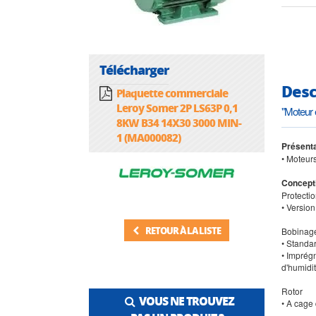
Télécharger
Desc
Plaquette commerciale
Leroy Somer 2P LS63P 0,1
"Moteur
8KW B34 14X30 3000 MIN-
1 (MA000082)
Présenta
• Moteur
Concept
Protecti
• Versio
RETOUR À LA LISTE
Bobinag
• Standar
• Imprég
d'humidit
Rotor
VOUS NE TROUVEZ
• A cage 