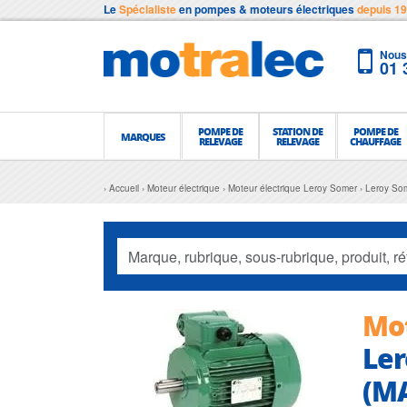
Le
Spécialiste
en pompes & moteurs électriques
depuis 1
Nous 
01 
POMPE DE
STATION DE
POMPE DE
MARQUES
RELEVAGE
RELEVAGE
CHAUFFAGE
Accueil
Moteur électrique
Moteur électrique Leroy Somer
Leroy So
Mot
Ler
(M