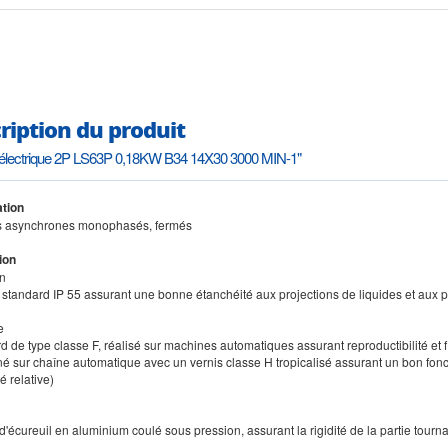
ription du produit
 électrique 2P LS63P 0,18KW B34 14X30 3000 MIN-1"
tion
s asynchrones monophasés, fermés
ion
on
n standard IP 55 assurant une bonne étanchéité aux projections de liquides et aux
e
d de type classe F, réalisé sur machines automatiques assurant reproductibilité et fi
né sur chaîne automatique avec un vernis classe H tropicalisé assurant un bon f
é relative)
d'écureuil en aluminium coulé sous pression, assurant la rigidité de la partie tou