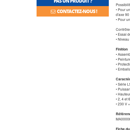
PAS UN PRODUIT ?
Possibili
• Pour u
CONTACTEZ-NOUS !
d'axe 90
• Pour u
Contrôle
• Essai d
• Niveau 
Finition
• Assemb
• Peintur
• Protect
• Emball
Caractér
• Série L
• Puissa
• Hauteu
• 2, 4 et
• 230 V 
Référenc
MA0000
Fiche du