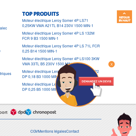
TOP PRODUITS
RETOUR
Moteur électrique Leroy Somer 4P LS71
EN HAUT
0,25KW VMA A21TL B14 230V 1500 MIN-1
ralec
Moteur électrique Leroy Somer 4P LS 132M
FCR 9 B3 1500 MIN-1
Moteur électrique Leroy Somer 4P LS 71L FCR
e
0,25 B14 1500 MIN-1
Moteur électrique Leroy Somer 4P LS100 3KW
VMA 33TL B5 230V 1500 MIN-1
X
Moteur électrique Leroy Somer 6P LS 71 FAP2
triques
DP 0,18 B3 1000 MIN-1
Moteur électrique Leroy Somer 6P LS 80L FAP2
DP 0,25 B5 1000 MIN-1
port
CGV
Mentions légales
Contact