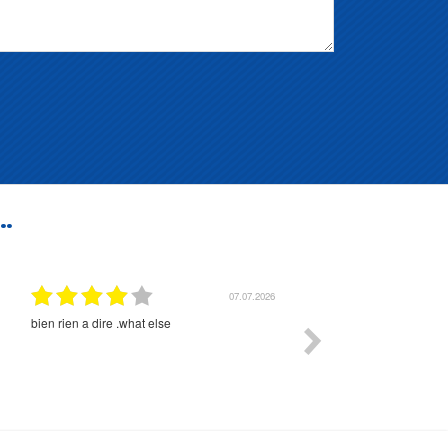
..
07.07.2026
bien rien a dire .what else
RAS