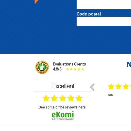
Code postal
N
Évaluations Clients
4.8
/
5
Excellent
29.03.2026
29.03.2026
étitifs,
bonjour commande pompe puit malgré un
ras
mmercial,***
appel en dehors des heures d ouverture votre
commercial a géré ma demande le devis reçu
immédiatement un fois le paiement effectue la
see some of the reviews here.
commande a été valider l envoi a été un peu
long mais dans l ensemble très satisfait