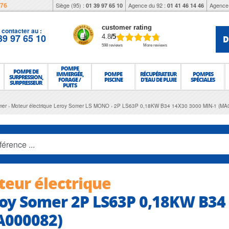
976
Siège (95) :
Agence du 92 :
Agence 
01 39 97 65 10
01 41 46 14 46
customer rating
contacter au :
39 97 65 10
D
4.8
/5
598 reviews
More reviews
POMPE
POMPE DE
IMMERGÉE,
POMPE
RÉCUPÉRATEUR
POMPES
SURPRESSION,
FORAGE /
PISCINE
D'EAU DE PLUIE
SPÉCIALES
SURPRESSEUR
PUITS
mer
Moteur électrique Leroy Somer LS MONO
2P LS63P 0,18KW B34 14X30 3000 MIN-1 (MA
eur électrique
oy Somer 2P LS63P 0,18KW B34
A000082)