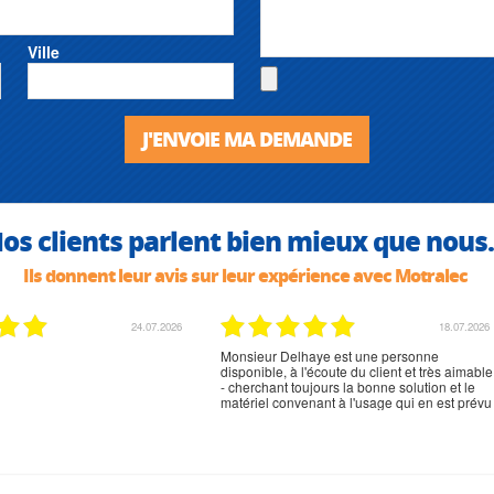
Ville
J'ENVOIE MA DEMANDE
os clients parlent bien mieux que nous.
Ils donnent leur avis sur leur expérience avec Motralec
24.07.2026
18.07.2026
Monsieur Delhaye est une personne
disponible, à l'écoute du client et très aimable
- cherchant toujours la bonne solution et le
matériel convenant à l'usage qui en est prévu