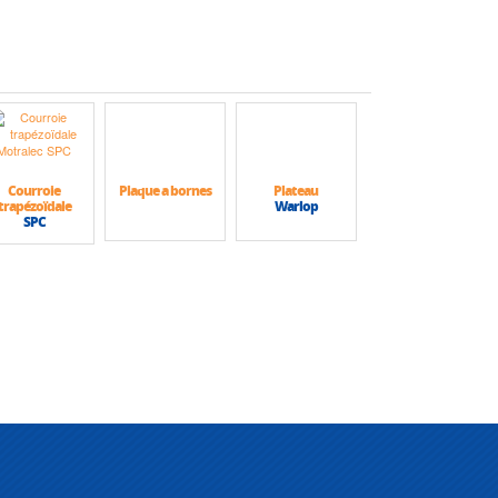
Courroie
Plaque a bornes
Plateau
trapézoïdale
Warlop
SPC