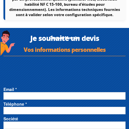
habilité NF C 15-100, bureau d'études pour
dimensionnement). Les informations techniques fournies
sont à valider selon votre configuration spécifique.
Je souhaite un devis
Contacts Motralec
Vos informations personnelles
Email *
Téléphone *
Société