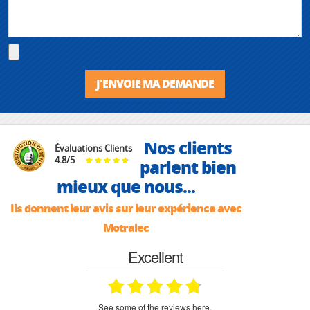
J'ENVOIE MA DEMANDE
Nos clients
Évaluations Clients
4.8
/
5
parlent bien
mieux que nous...
Ils donnent leur avis sur leur expérience avec
Motralec
Excellent
see some of the reviews here.