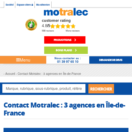
Société
Espace client
Ma sélection
customer rating
4.8
/5
598 reviews
More reviews
PROMOTIONS
BONS PLANS
Nous contacter au :
Menu
DEMANDE DE DEVIS
01 39 97 65 10
Accueil
Contact Motralec : 3 agences en Île-de-France
RECHERCHER
Contact Motralec : 3 agences en Île-de-
France