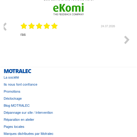
07.2026
18.07.2026
Monsieur Delhaye est une personne disponible, à
bien ri
l'écoute du client et très aimable - cherchant toujours la
bonne solution et le matériel convenant à l'usage qui en
est prévu
MOTRALEC
La société
Ils nous font confiance
Promotions
Déstockage
Blog MOTRALEC
Dépannage sur site / Intervention
Réparation en atelier
Pages locales
Marques distribuées par Motralec