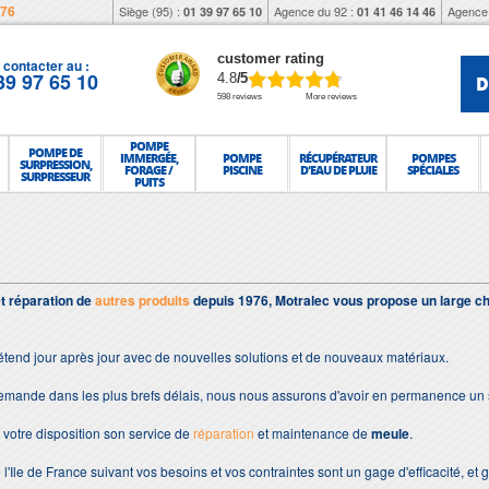
976
Siège (95) :
Agence du 92 :
Agence 
01 39 97 65 10
01 41 46 14 46
customer rating
contacter au :
39 97 65 10
D
4.8
/5
598 reviews
More reviews
POMPE
POMPE DE
IMMERGÉE,
POMPE
RÉCUPÉRATEUR
POMPES
SURPRESSION,
FORAGE /
PISCINE
D'EAU DE PLUIE
SPÉCIALES
SURPRESSEUR
PUITS
et réparation de
autres produits
depuis 1976, Motralec vous propose un large ch
étend jour après jour avec de nouvelles solutions et de nouveaux matériaux.
demande dans les plus brefs délais, nous nous assurons d'avoir en permanence un 
votre disposition son service de
réparation
et maintenance de
meule
.
 l'Ile de France suivant vos besoins et vos contraintes sont un gage d'efficacité, et