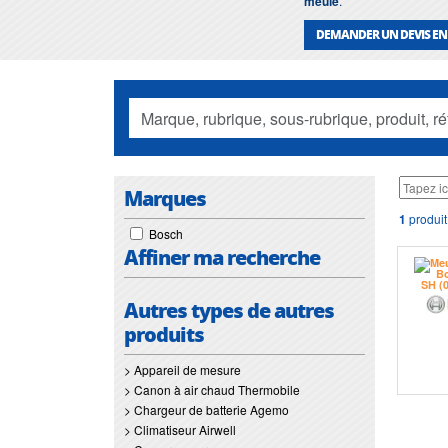
meule
.
DEMANDER UN DEVIS EN
Marques
1
produit
Bosch
Affiner ma recherche
Autres types de autres
produits
> Appareil de mesure
> Canon à air chaud Thermobile
> Chargeur de batterie Agemo
> Climatiseur Airwell