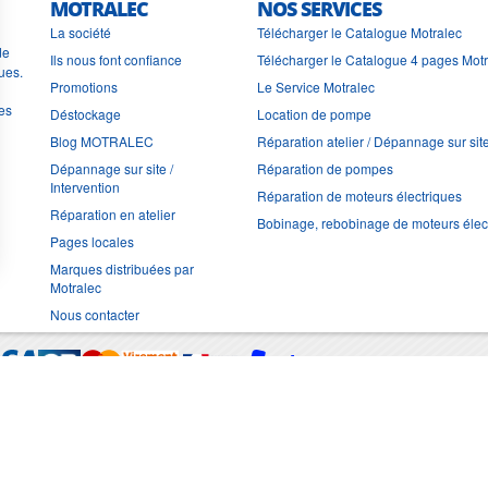
MOTRALEC
NOS SERVICES
La société
Télécharger le Catalogue Motralec
de
Ils nous font confiance
Télécharger le Catalogue 4 pages Mot
ues.
Promotions
Le Service Motralec
les
Déstockage
Location de pompe
Blog MOTRALEC
Réparation atelier / Dépannage sur sit
Dépannage sur site /
Réparation de pompes
Intervention
Réparation de moteurs électriques
Réparation en atelier
Bobinage, rebobinage de moteurs élec
Pages locales
Marques distribuées par
Motralec
Nous contacter
Moyens de trans