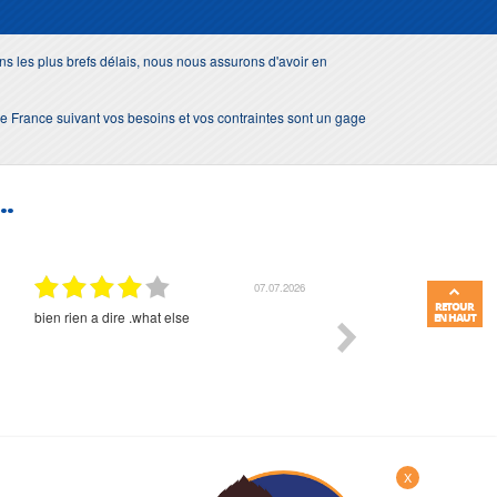
s les plus brefs délais, nous nous assurons d'avoir en
e de France suivant vos besoins et vos contraintes sont un gage
..
01.07.2026
RETOUR
Commande et délais parfait
Très bon suivi et très bon
EN HAUT
X