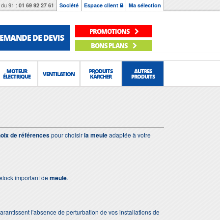
du 91 :
01 69 92 27 61
Société
Espace client
Ma sélection
PROMOTIONS
EMANDE DE DEVIS
BONS PLANS
MOTEUR
PRODUITS
AUTRES
VENTILATION
ÉLECTRIQUE
KÄRCHER
PRODUITS
oix de références
pour choisir
la meule
adaptée à votre
stock important de
meule
.
 garantissent l'absence de perturbation de vos installations de