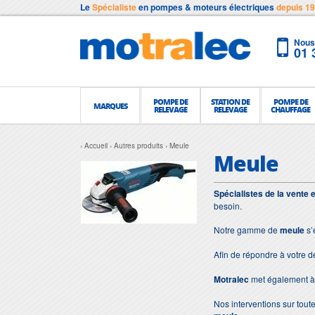
Le
Spécialiste
en pompes & moteurs électriques
depuis 1
Nous 
01 
POMPE DE
STATION DE
POMPE DE
MARQUES
RELEVAGE
RELEVAGE
CHAUFFAGE
Accueil
Autres produits
Meule
Meule
Spécialistes de la vente 
besoin.
Notre gamme de
meule
s’
Afin de répondre à votre 
Motralec
met également à 
Nos interventions sur toute