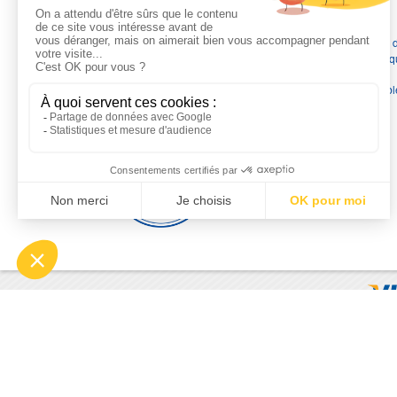
L'EXPERTISE MOTRALEC
Depuis 1976
, nous sommes
les spécialistes numéro 1 en
France
en pompes de relevage, station de relevage, pompe 
chauffage, suppression, forage, immergée et moteurs électriq
Nous assurons
la vente, la réparation, l'installation et le
dépannage
, tout en travaillant avec les marques les plus fiab
du marché.
Moyens de paiement