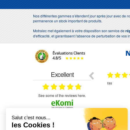
Nos différentes gammes s’étendent jour après jour avec de no
permanence un stock important de produits.
Motralec met également à votre disposition son service de
ré
d'efficacité, et garantissent l'absence de perturbation de vos i
N
Évaluations Clients
4.8
/
5
Excellent
18.07.2026
07.07.2026
ne
bien rien a dire .what else
RAS
très aimable
on et le
n est prévu
see some of the reviews here.