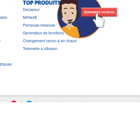
TOP PRODUITS
Decapeur
ralec
Milliwatt
Perceuse-visseuse
Generateur de fonctions
e
Changement canon à air chaud
Telemetre a ultrason
triques
port
CGV
Mentions légales
Contact