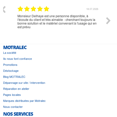
07.2026
18.07.2026
Monsieur Delhaye est une personne disponible, à
bien ri
l'écoute du client et très aimable - cherchant toujours la
bonne solution et le matériel convenant à l'usage qui en
est prévu
MOTRALEC
La société
Ils nous font confiance
Promotions
Déstockage
Blog MOTRALEC
Dépannage sur site / Intervention
Réparation en atelier
Pages locales
Marques distribuées par Motralec
Nous contacter
NOS SERVICES