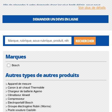
Afin de répondre à votre demande dans les plus brefs délais, nous nous
Voir plus de détails
assurons d'avoir en permanence un stock important de
meche spirale
.
Motralec
met également à votre disposition son service de
réparation
et
DEMANDER UN DEVIS EN LIGNE
maintenance de
meche spirale
.
Nos interventions sur toute l'Ile de France suivant vos besoins et vos
contraintes sont un gage d'efficacité, et garantissent l'absence de perturbation
de vos installations de
meche spirale
.
RECHERCHER
Marques
Bosch
Autres types de autres produits
> Appareil de mesure
> Canon à air chaud Thermobile
> Chargeur de batterie Agemo
> Climatiseur Airwell
> Compresseur
> Electroportatif Bosch
> Groupe électrogène Robin (Worms)
> Poste soudure Castolin