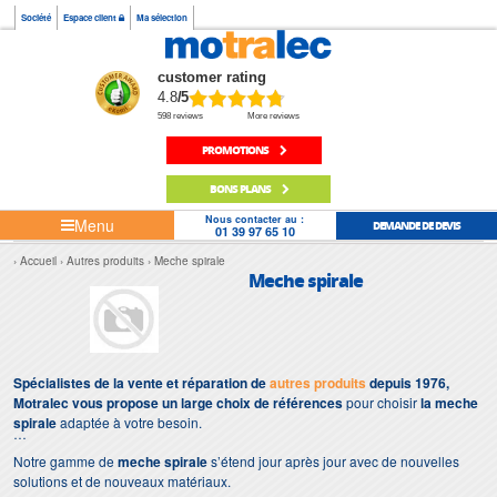
Société
Espace client
Ma sélection
customer rating
4.8
/5
598 reviews
More reviews
PROMOTIONS
BONS PLANS
Nous contacter au :
Menu
DEMANDE DE DEVIS
01 39 97 65 10
Accueil
Autres produits
Meche spirale
Meche spirale
Spécialistes de la vente et réparation de
autres produits
depuis 1976,
Motralec vous propose un large choix de références
pour choisir
la meche
spirale
adaptée à votre besoin.
Notre gamme de
meche spirale
s’étend jour après jour avec de nouvelles
solutions et de nouveaux matériaux.