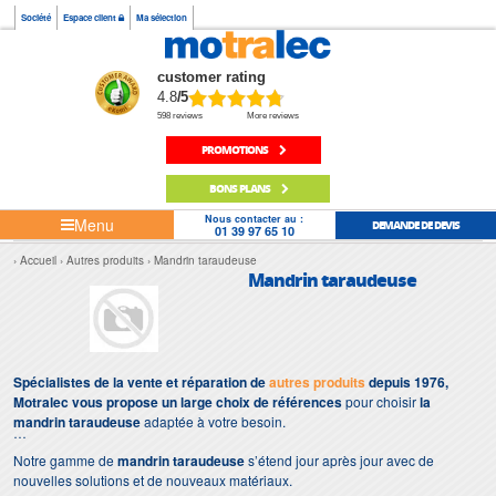
Société
Espace client
Ma sélection
customer rating
4.8
/5
598 reviews
More reviews
PROMOTIONS
BONS PLANS
Nous contacter au :
Menu
DEMANDE DE DEVIS
01 39 97 65 10
Accueil
Autres produits
Mandrin taraudeuse
Mandrin taraudeuse
Spécialistes de la vente et réparation de
autres produits
depuis 1976,
Motralec vous propose un large choix de références
pour choisir
la
mandrin taraudeuse
adaptée à votre besoin.
Notre gamme de
mandrin taraudeuse
s’étend jour après jour avec de
nouvelles solutions et de nouveaux matériaux.