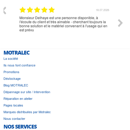
07.2026
18.07.2026
Monsieur Delhaye est une personne disponible, à
bien ri
l'écoute du client et très aimable - cherchant toujours la
bonne solution et le matériel convenant à l'usage qui en
est prévu
MOTRALEC
La société
Ils nous font confiance
Promotions
Déstockage
Blog MOTRALEC
Dépannage sur site / Intervention
Réparation en atelier
Pages locales
Marques distribuées par Motralec
Nous contacter
NOS SERVICES