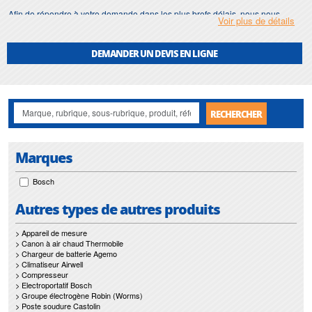
Afin de répondre à votre demande dans les plus brefs délais, nous nous
Voir plus de détails
assurons d'avoir en permanence un stock important de
mandrin taraudeuse
.
Motralec
met également à votre disposition son service de
réparation
et
DEMANDER UN DEVIS EN LIGNE
maintenance de
mandrin taraudeuse
.
Nos interventions sur toute l'Ile de France suivant vos besoins et vos
contraintes sont un gage d'efficacité, et garantissent l'absence de perturbation
de vos installations de
mandrin taraudeuse
.
RECHERCHER
Marques
Bosch
Autres types de autres produits
> Appareil de mesure
> Canon à air chaud Thermobile
> Chargeur de batterie Agemo
> Climatiseur Airwell
> Compresseur
> Electroportatif Bosch
> Groupe électrogène Robin (Worms)
> Poste soudure Castolin