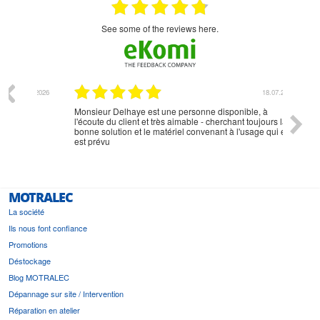
see some of the reviews here.
07.2026
18.07.2026
Monsieur Delhaye est une personne disponible, à
bien ri
l'écoute du client et très aimable - cherchant toujours la
bonne solution et le matériel convenant à l'usage qui en
est prévu
MOTRALEC
La société
Ils nous font confiance
Promotions
Déstockage
Blog MOTRALEC
Dépannage sur site / Intervention
Réparation en atelier