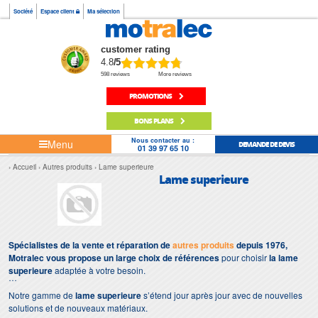
Société
Espace client
Ma sélection
customer rating
4.8
/5
598 reviews
More reviews
PROMOTIONS
BONS PLANS
Nous contacter au :
Menu
DEMANDE DE DEVIS
01 39 97 65 10
Accueil
Autres produits
Lame superieure
Lame superieure
Spécialistes de la vente et réparation de
autres produits
depuis 1976,
Motralec vous propose un large choix de références
pour choisir
la lame
superieure
adaptée à votre besoin.
Notre gamme de
lame superieure
s’étend jour après jour avec de nouvelles
solutions et de nouveaux matériaux.