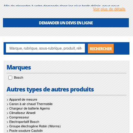
Afin de répondre à votre demande dans les plus brefs délais, nous nous
Voir plus de détails
assurons d'avoir en permanence un stock important de
lame superieure
.
Motralec
met également à votre disposition son service de
réparation
et
DEMANDER UN DEVIS EN LIGNE
maintenance de
lame superieure
.
Nos interventions sur toute l'Ile de France suivant vos besoins et vos
contraintes sont un gage d'efficacité, et garantissent l'absence de perturbation
de vos installations de
lame superieure
.
RECHERCHER
Marques
Bosch
Autres types de autres produits
> Appareil de mesure
> Canon à air chaud Thermobile
> Chargeur de batterie Agemo
> Climatiseur Airwell
> Compresseur
> Electroportatif Bosch
> Groupe électrogène Robin (Worms)
> Poste soudure Castolin