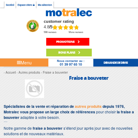
Société
Espace client
Ma sélection
customer rating
4.8
/5
598 reviews
More reviews
PROMOTIONS
BONS PLANS
Nous contacter au :
Menu
DEMANDE DE DEVIS
01 39 97 65 10
Accueil
Autres produits
Fraise a bouveter
Fraise a bouveter
Spécialistes de la vente et réparation de
autres produits
depuis 1976,
Motralec vous propose un large choix de références
pour choisir
la fraise a
bouveter
adaptée à votre besoin.
Notre gamme de
fraise a bouveter
s’étend jour après jour avec de nouvelles
solutions et de nouveaux matériaux.