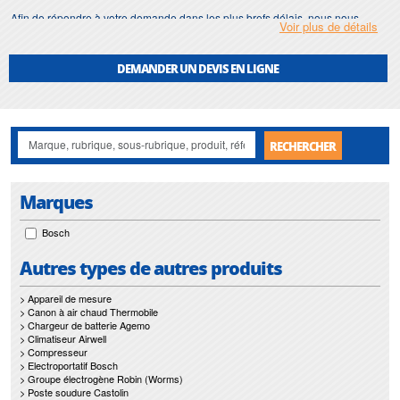
Afin de répondre à votre demande dans les plus brefs délais, nous nous
Voir plus de détails
assurons d'avoir en permanence un stock important de
fraise a bouveter
.
Motralec
met également à votre disposition son service de
réparation
et
DEMANDER UN DEVIS EN LIGNE
maintenance de
fraise a bouveter
.
Nos interventions sur toute l'Ile de France suivant vos besoins et vos
contraintes sont un gage d'efficacité, et garantissent l'absence de perturbation
de vos installations de
fraise a bouveter
.
RECHERCHER
Marques
Bosch
Autres types de autres produits
> Appareil de mesure
> Canon à air chaud Thermobile
> Chargeur de batterie Agemo
> Climatiseur Airwell
> Compresseur
> Electroportatif Bosch
> Groupe électrogène Robin (Worms)
> Poste soudure Castolin