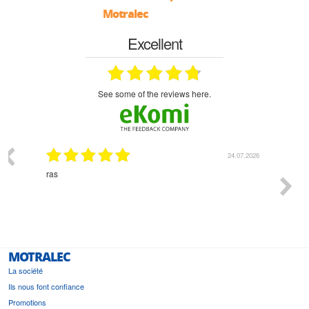
Motralec
Excellent
see some of the reviews here.
03.2026
24.07.2026
n
ras
Monsie
 géré
l'écout
le
bonne 
i a été
est pr
MOTRALEC
La société
Ils nous font confiance
Promotions