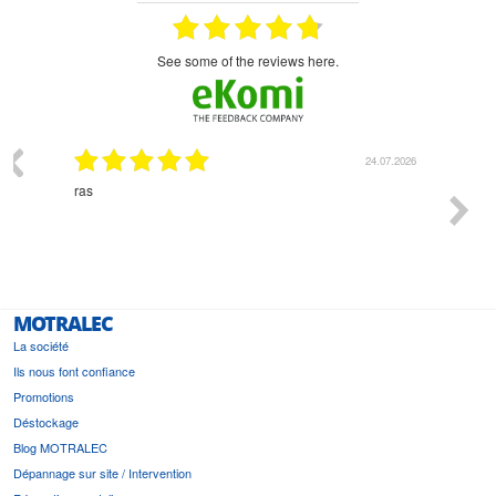
see some of the reviews here.
03.2026
24.07.2026
n
ras
Monsie
 géré
l'écout
le
bonne 
i a été
est pr
MOTRALEC
La société
Ils nous font confiance
Promotions
Déstockage
Blog MOTRALEC
Dépannage sur site / Intervention