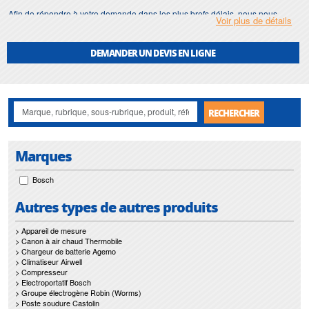
Afin de répondre à votre demande dans les plus brefs délais, nous nous
Voir plus de détails
assurons d'avoir en permanence un stock important de
Électroportatif bosch
maison
.
DEMANDER UN DEVIS EN LIGNE
Motralec
met également à votre disposition son service de
réparation
et
maintenance de
Électroportatif bosch maison
.
Nos interventions sur toute l'Ile de France suivant vos besoins et vos
contraintes sont un gage d'efficacité, et garantissent l'absence de perturbation
RECHERCHER
de vos installations de
Électroportatif bosch maison
.
Marques
Bosch
Autres types de autres produits
> Appareil de mesure
> Canon à air chaud Thermobile
> Chargeur de batterie Agemo
> Climatiseur Airwell
> Compresseur
> Electroportatif Bosch
> Groupe électrogène Robin (Worms)
> Poste soudure Castolin