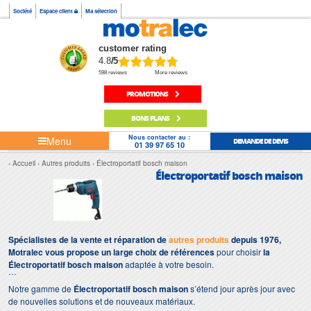
Société
Espace client
Ma sélection
customer rating
4.8
/5
598 reviews
More reviews
PROMOTIONS
BONS PLANS
Nous contacter au :
Menu
DEMANDE DE DEVIS
01 39 97 65 10
Accueil
Autres produits
Électroportatif bosch maison
Électroportatif bosch maison
Spécialistes de la vente et réparation de
autres produits
depuis 1976,
Motralec vous propose un large choix de références
pour choisir
la
Électroportatif bosch maison
adaptée à votre besoin.
Notre gamme de
Électroportatif bosch maison
s’étend jour après jour avec
de nouvelles solutions et de nouveaux matériaux.