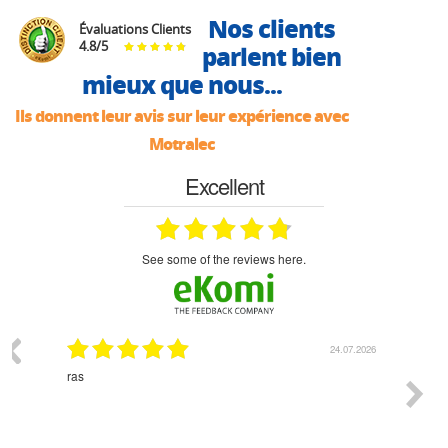
Nos clients
Évaluations Clients
4.8
/
5
parlent bien
mieux que nous...
Ils donnent leur avis sur leur expérience avec
Motralec
Excellent
see some of the reviews here.
07.2026
18.07.2026
Monsieur Delhaye est une personne disponible, à
bien ri
l'écoute du client et très aimable - cherchant toujours la
bonne solution et le matériel convenant à l'usage qui en
est prévu