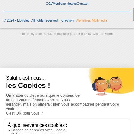
CGV
Mentions légales
Contact
© 2026 - Motralec, All rights reserved. | Création :
Alphalives Multimédia
Note moyenne de
4.8
/
5
calculée à partir de
210
avis sur
Ekomi