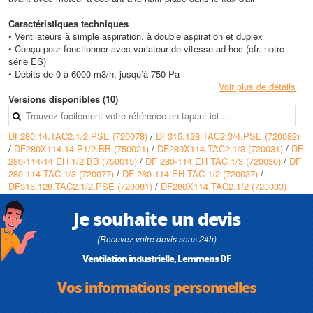
Caractéristiques techniques
• Ventilateurs à simple aspiration, à double aspiration et duplex
• Conçu pour fonctionner avec variateur de vitesse ad hoc (cfr. notre
série ES)
• Débits de 0 à 6000 m3/h, jusqu’à 750 Pa
Voir plus de détails
Versions disponibles (10)
DF280.14.TAC2.1/2.PSE (720078)
/
DF315.128.TAC2.3/4.PSE (720082)
/
DF280X114.14.P1/2.BB (750021)
/
DF280X114.TAC2.1/3 (720031)
/
DF
280-114-14 EH 1/2 BB (750015)
/
DF 280-114 EH TAC 1/3 (720036)
/
DF
280-114 TAC 1/3 (720077)
/
DF 280-114 EH TAC 1/2 (720037)
/
DF315.128.TAC2.1/2.PSE (720081)
/
DF280X114.TAC2.1/2 (720033)
Je souhaite un devis
(Recevez votre devis sous 24h)
Ventilation industrielle, Lemmens DF
Vos informations personnelles