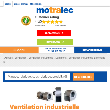
Société
Espace client
Ma sélection
customer rating
4.8
/5
598 reviews
More reviews
PROMOTIONS
BONS PLANS
Nous contacter au :
Menu
DEMANDE DE DEVIS
01 39 97 65 10
Accueil
Ventilation
Ventilation industrielle
Lemmens
Ventilation industrielle Lemmens
DF
RECHERCHER
Ventilation industrielle