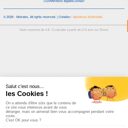
CGV
Mentions légales
Contact
© 2026 - Motralec, All rights reserved. | Création :
Alphalives Multimédia
Note moyenne de
4.8
/
5
calculée à partir de
210
avis sur
Ekomi