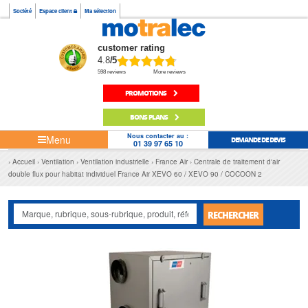
Société
Espace client
Ma sélection
customer rating
4.8
/5
598 reviews
More reviews
PROMOTIONS
BONS PLANS
Nous contacter au :
Menu
DEMANDE DE DEVIS
01 39 97 65 10
Accueil
Ventilation
Ventilation industrielle
France Air
Centrale de traitement d'air
double flux pour habitat individuel France Air XEVO 60 / XEVO 90 / COCOON 2
RECHERCHER