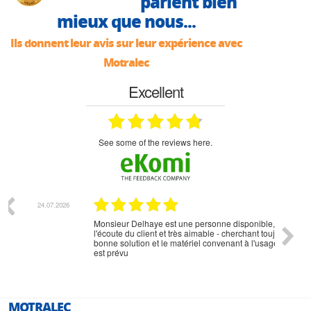
parlent bien
mieux que nous...
Ils donnent leur avis sur leur expérience avec
Motralec
Excellent
see some of the reviews here.
07.2026
18.07.2026
Monsieur Delhaye est une personne disponible, à
bien ri
l'écoute du client et très aimable - cherchant toujours la
bonne solution et le matériel convenant à l'usage qui en
est prévu
MOTRALEC