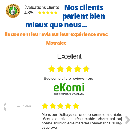
Nos clients
Évaluations Clients
4.8
/
5
parlent bien
mieux que nous...
Ils donnent leur avis sur leur expérience avec
Motralec
Excellent
see some of the reviews here.
07.2026
18.07.2026
Monsieur Delhaye est une personne disponible, à
bien ri
l'écoute du client et très aimable - cherchant toujours la
bonne solution et le matériel convenant à l'usage qui en
est prévu