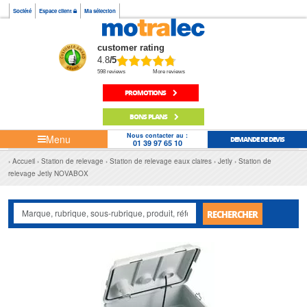
Société
Espace client
Ma sélection
customer rating
4.8
/5
598 reviews
More reviews
PROMOTIONS
BONS PLANS
Nous contacter au :
Menu
DEMANDE DE DEVIS
01 39 97 65 10
Accueil
Station de relevage
Station de relevage eaux claires
Jetly
Station de
relevage Jetly NOVABOX
RECHERCHER