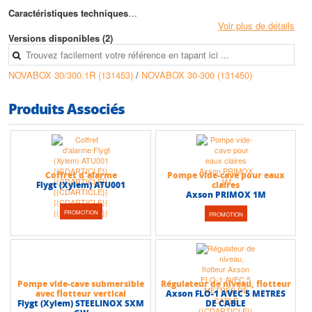
Caractéristiques techniques
• Version : A poser
Voir plus de détails
• Volume de la cuve : 30 litres
Versions disponibles (2)
• Hauteur max (HMT) : 7 m
• Débit max : 10 m3/h
NOVABOX 30/300.1R (131453)
/
NOVABOX 30-300 (131450)
Produits Associés
Coffret d'alarme
Pompe vide-cave pour eaux
Flygt (Xylem) ATU001
claires
Axson PRIMOX 1M
PROMOTION
PROMOTION
Pompe vide-cave submersible
Régulateur de niveau, flotteur
avec flotteur vertical
Axson FLO-1 AVEC 5 METRES
Flygt (Xylem) STEELINOX SXM
DE CABLE