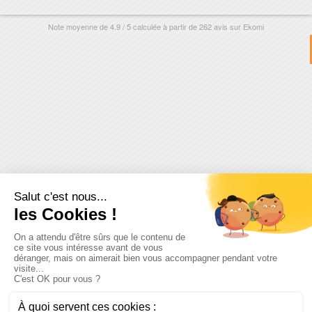
Note moyenne de
4.9
/
5
calculée à partir de
262
avis sur
Ekomi