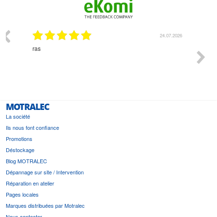
24.07.2026
Monsieur Delhaye est une personne 
l'écoute du client et très aimable - c
bonne solution et le matériel conven
est prévu
MOTRALEC
La société
Ils nous font confiance
Promotions
Déstockage
Blog MOTRALEC
Dépannage sur site / Intervention
Réparation en atelier
Pages locales
Marques distribuées par Motralec
Nous contacter