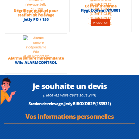
Coffret d'alarme
Flygt (Xylem) ATU001
Dégrilleur manuel pour
station de relevage
Jetly PO / 150
PROMOTION
Alarme sonore indépendante
Wilo ALARMCONTROL
Je souhaite un devis
(Recevez votre devis sous 24h)
Station de relevage, Jetly BIBOX DR2P (133531)
Vos informations personnelles