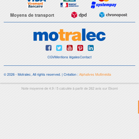
Moyens de transport
CGV
Mentions légales
Contact
© 2026 - Motralec, All rights reserved. | Création :
Alphalives Multimédia
Note moyenne de
4.9
/
5
calculée à partir de
262
avis sur
Ekomi