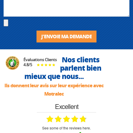
J'ENVOIE MA DEMANDE
Nos clients
Évaluations Clients
4.8
/
5
parlent bien
mieux que nous...
Ils donnent leur avis sur leur expérience avec
Motralec
Excellent
see some of the reviews here.