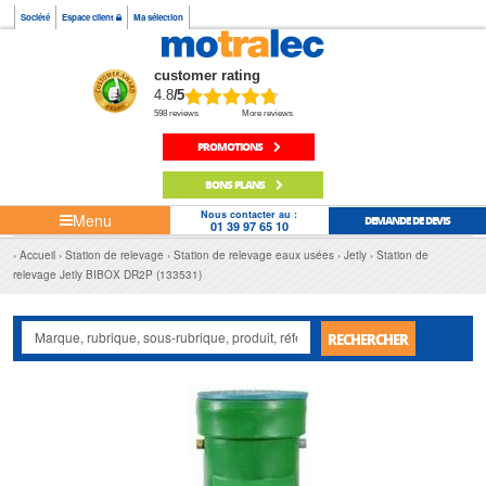
Société
Espace client
Ma sélection
customer rating
4.8
/5
598 reviews
More reviews
PROMOTIONS
BONS PLANS
Nous contacter au :
Menu
DEMANDE DE DEVIS
01 39 97 65 10
Accueil
Station de relevage
Station de relevage eaux usées
Jetly
Station de
relevage Jetly BIBOX DR2P (133531)
RECHERCHER