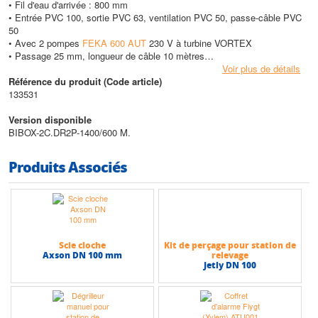
• Fil d'eau d'arrivée : 800 mm
• Entrée PVC 100, sortie PVC 63, ventilation PVC 50, passe-câble PVC
50
• Avec 2 pompes
FEKA 600 AUT
230 V à turbine VORTEX
• Passage 25 mm, longueur de câble 10 mètres
• Coffret électrique de commande pour 2 pompes DR2P à raccorder à
Voir plus de détails
l’installation
Référence du produit (Code article)
• Ensemble livré en Kit composé de :
133531
- 1 cuve équipée
- 2 pompes FÉKA 600 M
Version disponible
- 1 coffret DR2P
BIBOX-2C.DR2P-1400/600 M.
Pompe utilisée
Produits Associés
FÉKA 600 AUT.
Caractéristiques techniques
• Version : A enterrer
• Volume de la cuve : 400 litres
• Hauteur max (HMT) : 7,5 m
Scie cloche
Kit de perçage pour station de
• Débit max : 15 m3/h
Axson DN 100 mm
relevage
Jetly DN 100