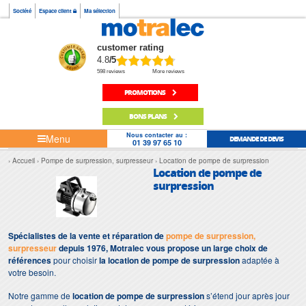
Société
Espace client
Ma sélection
customer rating
4.8
/5
598 reviews
More reviews
PROMOTIONS
BONS PLANS
Nous contacter au :
Menu
DEMANDE DE DEVIS
01 39 97 65 10
Accueil
Pompe de surpression, surpresseur
Location de pompe de surpression
Location de pompe de
surpression
Spécialistes de la vente et réparation de
pompe de surpression,
surpresseur
depuis 1976, Motralec vous propose un large choix de
références
pour choisir
la location de pompe de surpression
adaptée à
votre besoin.
Notre gamme de
location de pompe de surpression
s’étend jour après jour