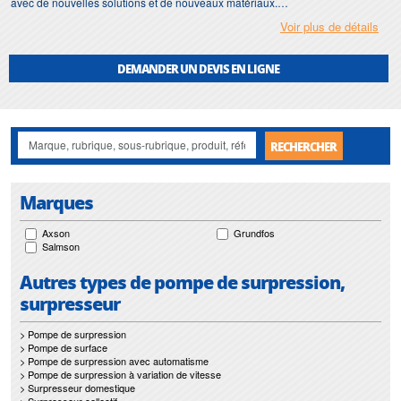
avec de nouvelles solutions et de nouveaux matériaux.
Voir plus de détails
Afin de répondre à votre demande dans les plus brefs délais, nous nous
assurons d'avoir en permanence un stock important de
location de pompe de
surpression
.
DEMANDER UN DEVIS EN LIGNE
Motralec
met également à votre disposition son service de
réparation
et
maintenance de
location de pompe de surpression
.
Nos interventions sur toute l'Ile de France suivant vos besoins et vos
RECHERCHER
contraintes sont un gage d'efficacité, et garantissent l'absence de perturbation
de vos installations de
location de pompe de surpression
.
Marques
Axson
Grundfos
Salmson
Autres types de pompe de surpression,
surpresseur
> Pompe de surpression
> Pompe de surface
> Pompe de surpression avec automatisme
> Pompe de surpression à variation de vitesse
> Surpresseur domestique