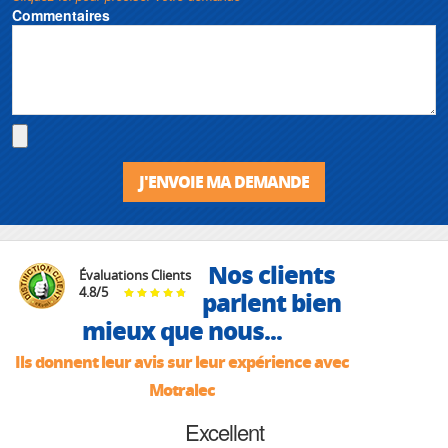
Commentaires
J'ENVOIE MA DEMANDE
Nos clients
Évaluations Clients
4.8
/
5
parlent bien
mieux que nous...
Ils donnent leur avis sur leur expérience avec
Motralec
Excellent