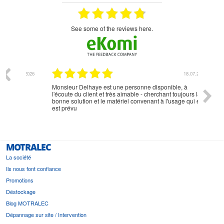
see some of the reviews here.
07.2026
18.07.2026
Monsieur Delhaye est une personne disponible, à
bien ri
l'écoute du client et très aimable - cherchant toujours la
bonne solution et le matériel convenant à l'usage qui en
est prévu
MOTRALEC
La société
Ils nous font confiance
Promotions
Déstockage
Blog MOTRALEC
Dépannage sur site / Intervention