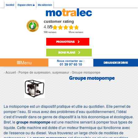
Société
Espace client
Ma sélection
customer rating
4.8
/5
598 reviews
More reviews
PROMOTIONS
BONS PLANS
Nous contacter au :
Menu
DEMANDE DE DEVIS
01 39 97 65 10
Accueil
Pompe de surpression, surpresseur
Groupe motopompe
Groupe motopompe
La motopompe est un dispositif pratique et utile au quotidien. Elle permet de
pomper l’eau. Si vous avez des problèmes d’eau quotidiennement, l’idéal
c’est d’investir dans ce genre de dispositif à la fois économique et écologique.
Bref, le
groupe motopompe
est une machine servant à pomper tous types de
liquide. Cette machine est dotée d’un moteur thermique qui fonctionne avec
de l'essence ou du diesel. Vous trouverez un large choix de modèles de
motopompes. Le
est disponible en plusieurs modèles