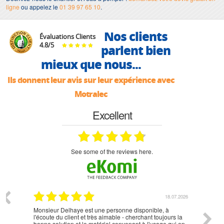
ligne
ou appelez le
01 39 97 65 10
.
Nos clients
Évaluations Clients
4.8
/
5
parlent bien
mieux que nous...
Ils donnent leur avis sur leur expérience avec
Motralec
Excellent
see some of the reviews here.
07.2026
18.07.2026
Monsieur Delhaye est une personne disponible, à
bien ri
l'écoute du client et très aimable - cherchant toujours la
bonne solution et le matériel convenant à l'usage qui en