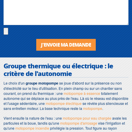
J'ENVOIE MA DEMANDE
Groupe thermique ou électrique : le
critère de l'autonomie
Le choix d'un
groupe motopompe
se joue d'abord sur la présence ou non
d'électricité sur le lieu d'utilisation. En plein champ ou sur un chantier sans
courant, on prend du thermique : une
motopompe à essence
totalement
autonome qui se déplace au plus près de l'eau. Là où le réseau est disponible
et l'usage sédentaire, une
motopompe électrique
se révèle plus silencieuse et
sans entretien moteur. La base technique reste la
motopompe
.
Vient ensuite la nature de l'eau : une
motopompe pour eau chargée
avale les
particules et la boue, tandis qu'une
motopompe d'arrosage
vise l'irrigation et
qu'une
motopompe incendie
privilégie la pression. Tout figure au rayon