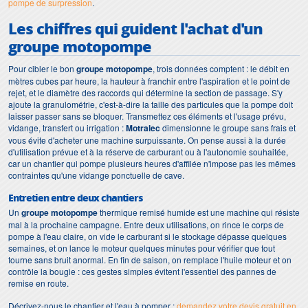
pompe de surpression
.
Les chiffres qui guident l'achat d'un
groupe motopompe
Pour cibler le bon
groupe motopompe
, trois données comptent : le débit en
mètres cubes par heure, la hauteur à franchir entre l'aspiration et le point de
rejet, et le diamètre des raccords qui détermine la section de passage. S'y
ajoute la granulométrie, c'est-à-dire la taille des particules que la pompe doit
laisser passer sans se bloquer. Transmettez ces éléments et l'usage prévu,
vidange, transfert ou irrigation :
Motralec
dimensionne le groupe sans frais et
vous évite d'acheter une machine surpuissante. On pense aussi à la durée
d'utilisation prévue et à la réserve de carburant ou à l'autonomie souhaitée,
car un chantier qui pompe plusieurs heures d'affilée n'impose pas les mêmes
contraintes qu'une vidange ponctuelle de cave.
Entretien entre deux chantiers
Un
groupe motopompe
thermique remisé humide est une machine qui résiste
mal à la prochaine campagne. Entre deux utilisations, on rince le corps de
pompe à l'eau claire, on vide le carburant si le stockage dépasse quelques
semaines, et on lance le moteur quelques minutes pour vérifier que tout
tourne sans bruit anormal. En fin de saison, on remplace l'huile moteur et on
contrôle la bougie : ces gestes simples évitent l'essentiel des pannes de
remise en route.
Décrivez-nous le chantier et l'eau à pomper :
demandez votre devis gratuit en