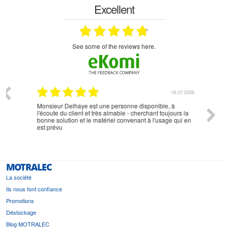
Excellent
see some of the reviews here.
07.2026
18.07.2026
Monsieur Delhaye est une personne disponible, à
bien ri
l'écoute du client et très aimable - cherchant toujours la
bonne solution et le matériel convenant à l'usage qui en
est prévu
MOTRALEC
La société
Ils nous font confiance
Promotions
Déstockage
Blog MOTRALEC