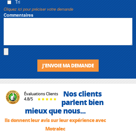
Tri
Cliquez ici pour préciser votre demande
Commentaires
J'ENVOIE MA DEMANDE
Nos clients
Évaluations Clients
4.8
/
5
parlent bien
mieux que nous...
Ils donnent leur avis sur leur expérience avec
Motralec