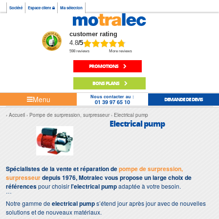
Société
Espace client
Ma sélection
customer rating
4.8
/5
598 reviews
More reviews
PROMOTIONS
BONS PLANS
Nous contacter au :
Menu
DEMANDE DE DEVIS
01 39 97 65 10
Accueil
Pompe de surpression, surpresseur
Electrical pump
Electrical pump
Spécialistes de la vente et réparation de
pompe de surpression,
surpresseur
depuis 1976, Motralec vous propose un large choix de
références
pour choisir
l'electrical pump
adaptée à votre besoin.
Notre gamme de
electrical pump
s’étend jour après jour avec de nouvelles
solutions et de nouveaux matériaux.