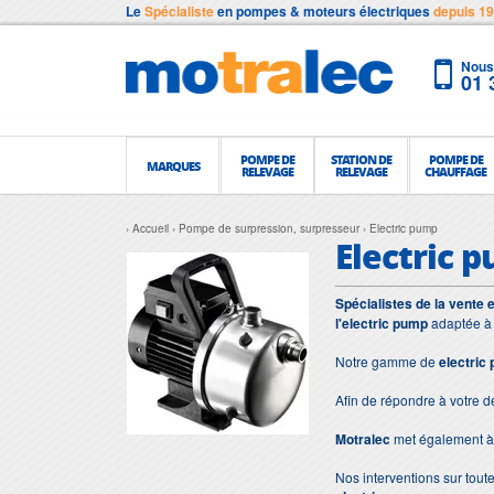
Le
Spécialiste
en pompes & moteurs électriques
depuis 1
Nous 
01 
POMPE DE
STATION DE
POMPE DE
MARQUES
RELEVAGE
RELEVAGE
CHAUFFAGE
Accueil
Pompe de surpression, surpresseur
Electric pump
Electric 
Spécialistes de la vente 
l'electric pump
adaptée à 
Notre gamme de
electric
Afin de répondre à votre 
Motralec
met également à 
Nos interventions sur toute