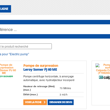
 LIGNE
s pour "Electric pump"
Pompe de surpression
Leroy Somer PJ 60 ME
Pompe centrifuge horizontale, à amorçage
automatique, avec hydroéjecteur incorporé
Hauteur de relevage (Hmt)
70 Mètres
(max.)
3 m3/h
Débit (max.)
VOIR LA FICHE
DEMANDE DE DEVIS