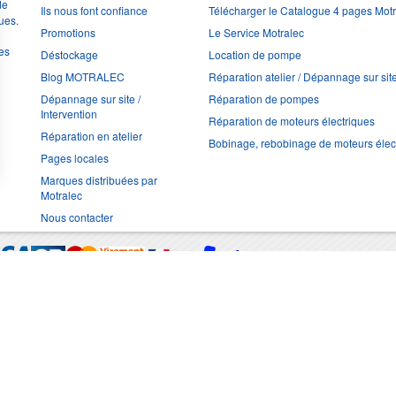
de
Ils nous font confiance
Télécharger le Catalogue 4 pages Mot
ues.
Promotions
Le Service Motralec
les
Déstockage
Location de pompe
Blog MOTRALEC
Réparation atelier / Dépannage sur sit
Dépannage sur site /
Réparation de pompes
Intervention
Réparation de moteurs électriques
Réparation en atelier
Bobinage, rebobinage de moteurs élec
Pages locales
Marques distribuées par
Motralec
Nous contacter
Moyens de trans
Multimédia