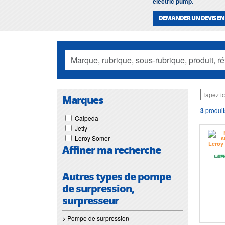
electric pump
.
DEMANDER UN DEVIS EN
Marques
3
produit
Calpeda
Jetly
Leroy Somer
Affiner ma recherche
Autres types de pompe
de surpression,
surpresseur
> Pompe de surpression