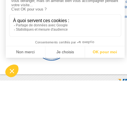
France
en pompes de relevage, station de relevage, pompe 
chauffage, suppression, forage, immergée et moteurs électriq
Nous assurons
la vente, la réparation, l'installation et le
dépannage
, tout en travaillant avec les marques les plus fiab
du marché.
Moyens de paiement
© 2026 - Motralec, All rights reserved. | Création :
Alphalives 