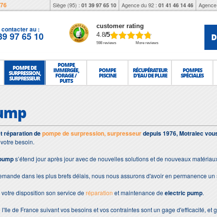
976
Siège (95) :
Agence du 92 :
Agence 
01 39 97 65 10
01 41 46 14 46
customer rating
contacter au :
39 97 65 10
D
4.8
/5
598 reviews
More reviews
POMPE
POMPE DE
IMMERGÉE,
POMPE
RÉCUPÉRATEUR
POMPES
SURPRESSION,
FORAGE /
PISCINE
D'EAU DE PLUIE
SPÉCIALES
SURPRESSEUR
PUITS
pump
et réparation de
pompe de surpression, surpresseur
depuis 1976, Motralec vous
votre besoin.
 pump
s’étend jour après jour avec de nouvelles solutions et de nouveaux matériau
demande dans les plus brefs délais, nous nous assurons d'avoir en permanence un 
votre disposition son service de
réparation
et maintenance de
electric pump
.
 l'Ile de France suivant vos besoins et vos contraintes sont un gage d'efficacité, et