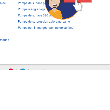
ralec
Pompe de surface pour puits
Pompe a engrenage
Pompe de surface 380 volts (triphasée)
e
Pompe de surpression auto-amorcante
Pompe non immergée (pompe de surface)
triques
port
CGV
Mentions légales
Contact