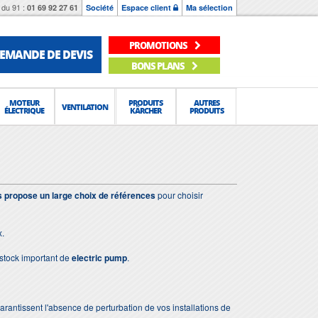
du 91 :
01 69 92 27 61
Société
Espace client
Ma sélection
PROMOTIONS
EMANDE DE DEVIS
BONS PLANS
MOTEUR
PRODUITS
AUTRES
VENTILATION
ÉLECTRIQUE
KÄRCHER
PRODUITS
 propose un large choix de références
pour choisir
x.
stock important de
electric pump
.
 garantissent l'absence de perturbation de vos installations de