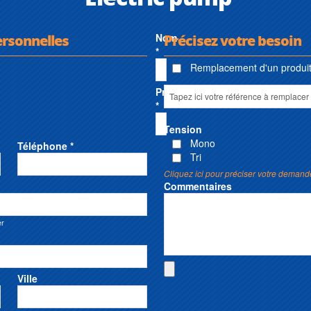
ersonnelles
Nom
Précisez votre besoin
*
Remplacement d'un produit 
Prénom
*
Tension
Mono
Téléphone *
Tri
Cliquez ici pour préciser votre demand
Commentaires
er
Ville