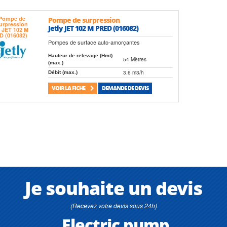
Pompe de surpression
Jetly JET 102 M PRED (016082)
Pompes de surface auto-amorçantes
Hauteur de relevage (Hmt)
54 Mètres
(max.)
3.6 m3/h
Débit (max.)
VOIR LA FICHE
DEMANDE DE DEVIS
Je souhaite un devis
(Recevez votre devis sous 24h)
Electric pump