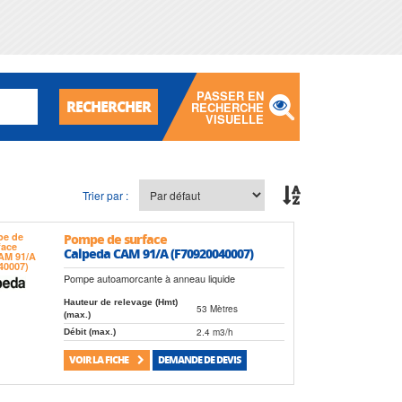
PASSER EN
RECHERCHER
RECHERCHE
VISUELLE
Trier par :
Pompe de surface
Calpeda CAM 91/A (F70920040007)
Pompe autoamorcante à anneau liquide
Hauteur de relevage (Hmt)
53 Mètres
(max.)
2.4 m3/h
Débit (max.)
VOIR LA FICHE
DEMANDE DE DEVIS