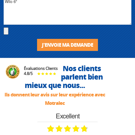
J'ENVOIE MA DEMANDE
Nos clients
Évaluations Clients
4.8
/
5
parlent bien
mieux que nous...
Ils donnent leur avis sur leur expérience avec
Motralec
Excellent