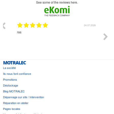
see some of the reviews here.
03.2026
24.07.2026
n
ras
Monsie
 géré
l'écout
le
bonne 
i a été
est pr
MOTRALEC
La société
Ils nous font confiance
Promotions
Déstockage
Blog MOTRALEC
Dépannage sur site / Intervention
Réparation en atelier
Pages locales