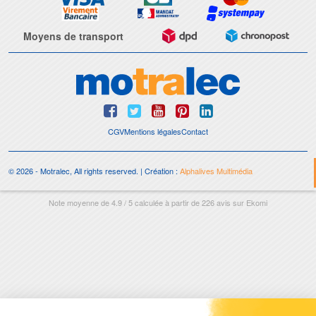
Moyens de transport
CGV
Mentions légales
Contact
© 2026 - Motralec, All rights reserved. | Création :
Alphalives Multimédia
Note moyenne de
4.9
/
5
calculée à partir de
226
avis sur
Ekomi