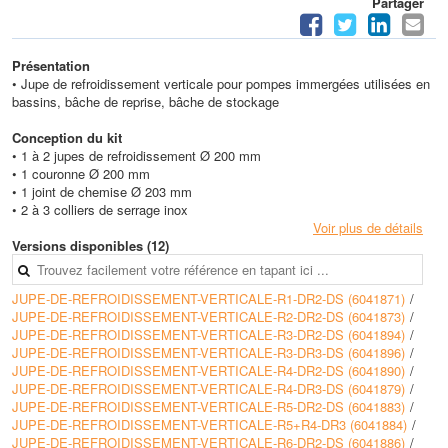
Partager
Présentation
• Jupe de refroidissement verticale pour pompes immergées utilisées en
bassins, bâche de reprise, bâche de stockage
Conception du kit
• 1 à 2 jupes de refroidissement Ø 200 mm
• 1 couronne Ø 200 mm
• 1 joint de chemise Ø 203 mm
• 2 à 3 colliers de serrage inox
Voir plus de détails
Versions disponibles (12)
JUPE-DE-REFROIDISSEMENT-VERTICALE-R1-DR2-DS (6041871)
/
JUPE-DE-REFROIDISSEMENT-VERTICALE-R2-DR2-DS (6041873)
/
JUPE-DE-REFROIDISSEMENT-VERTICALE-R3-DR2-DS (6041894)
/
JUPE-DE-REFROIDISSEMENT-VERTICALE-R3-DR3-DS (6041896)
/
JUPE-DE-REFROIDISSEMENT-VERTICALE-R4-DR2-DS (6041890)
/
JUPE-DE-REFROIDISSEMENT-VERTICALE-R4-DR3-DS (6041879)
/
JUPE-DE-REFROIDISSEMENT-VERTICALE-R5-DR2-DS (6041883)
/
JUPE-DE-REFROIDISSEMENT-VERTICALE-R5+R4-DR3 (6041884)
/
JUPE-DE-REFROIDISSEMENT-VERTICALE-R6-DR2-DS (6041886)
/