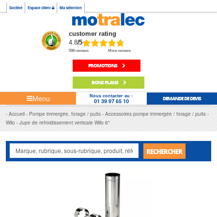
Société
Espace client
Ma sélection
customer rating
4.8
/5
598 reviews
More reviews
PROMOTIONS
BONS PLANS
Nous contacter au :
Menu
DEMANDE DE DEVIS
01 39 97 65 10
Accueil
Pompe immergée, forage / puits
Accessoires pompe immergée / forage / puits
Wilo
Jupe de refroidissement verticale Wilo 6"
RECHERCHER