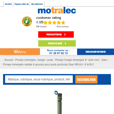
Société
Espace client
Ma sélection
customer rating
4.8
/5
598 reviews
More reviews
PROMOTIONS
BONS PLANS
Nous contacter au :
Menu
DEMANDE DE DEVIS
01 39 97 65 10
Accueil
Pompe immergée, forage / puits
Pompe forage immergée 8" (200 mm)
Saer
Pompe immergée radiale 8 pouces pour puits profonds Saer NR-201 X-A-B-C
RECHERCHER