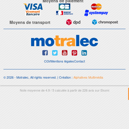
Moyens de paiement
Moyens de transport
CGV
Mentions légales
Contact
© 2026 - Motralec, All rights reserved. | Création :
Alphalives Multimédia
Note moyenne de
4.9
/
5
calculée à partir de
226
avis sur
Ekomi