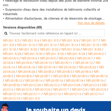
• Relevage et distribution d'eau depuis des puits de diamètre minimal 204
mm
• Surpression d'eau dans des installations de bâtiments collectifs et
industriels
• Alimentation d'autoclaves, de citernes et de réservoirs de stockage
• Alimentation de réseaux d'irrigation agricole et d'arrosage de parcs
Voir plus de détails
• Circulation d'eau dans des installations de lavage et de process non
Versions disponibles (69)
agressifs
NR-201 X/3
/
NR-201 X/4
/
NR-201 X/5
/
NR-201 X/6
/
NR-201 X/7
/
NR-
Avantages
201 X/8
/
NR-201 X/10
/
NR-201 X/12
/
NR-201 X/14
/
NR-201 X/16
/
NR-
• Très large plage de fonctionnement avec débits jusqu'à 120 m3/h et
201 X/18
/
NR-201 X/20
/
NR-201 X/22
/
NR-201 X/24
/
NR-201 X/26
/
hauteurs jusqu'à 782 m selon les versions
NR-201 X/28
/
NR-201 X/30
/
NR-201 X/32
/
NR-201 X/34
/
NR-201A/2
/
• Utilisation de matériaux résistants à l'usure tels que l'acier inoxydable
NR-201A/3
/
NR-201A/4
/
NR-201A/5
/
NR-201A/6
/
NR-201A/7
/
NR-
AISI431 et la fonte EN-GJL-250
201A/8
/
NR-201A/9
/
NR-201A/10
/
NR-201A/11
/
NR-201A/12
/
NR-
• Bague de contre-butée et bagues de guidage en caoutchouc anti-usure
201A/14
/
NR-201A/16
/
NR-201A/18
/
NR-201A/20
/
NR-201A/22
/
NR-
pour une fiabilité accrue
201A/24
/
NR-201A/26
/
NR-201B/2
/
NR-201B/3
/
NR-201B/4
/
NR-
• Version standard avec sortie filetée 3 pouces G et clapet de retenue
201B/5
/
NR-201B/6
/
NR-201B/7
/
NR-201B/8
/
NR-201B/9
/
NR-201B/10
intégré
/
NR-201B/12
/
NR-201B/14
/
NR-201B/16
/
NR-201B/18
/
NR-201B/19
/
• Possibilité de versions spéciales entièrement en acier inoxydable pour
NR-201B/20
/
NR-201C/2A
/
NR-201C/2
/
NR-201C/3A
/
NR-201C/3
/
NR-
environnements plus corrosifs
201C/4
/
NR-201C/5
/
NR-201C/6
/
NR-201C/7
/
NR-201C/8
/
NR-201C/9
/
NR-201C/10
/
NR-201C/11
/
NR-201C/12
/
NR-201C/13
/
NR-201C/14
/
Conception
NR-201C/15
/
NR-201 X/2
• Groupe électropompe NR201 complet avec moteur submersible ou
partie hydraulique RP201 accouplable sur moteurs 6 pouces ou 8 pouces
selon NEMA MG1-18.401-18.424
Je souhaite un devis