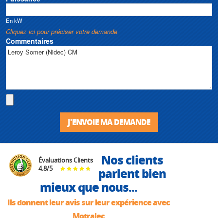
En kW
Cliquez ici pour préciser votre demande
Commentaires
J'ENVOIE MA DEMANDE
Nos clients
Évaluations Clients
4.8
/
5
parlent bien
mieux que nous...
Ils donnent leur avis sur leur expérience avec
Motralec