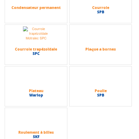
pour fonctionnement prolongé sans maintenance
• Système d'isolation de classe F avec échauffement réduit permettant
Condensateur permanent
Courroie
une utilisation continue jusqu'à 60°C d'ambiance
SPB
• Refroidissement de type IC 418, moteur placé dans le flux d'air de
l'hélice entraînée pour une autoventilation par le process
• Boîte à bornes composite ou aluminium avec planchette de
raccordement normalisée et presse-étoupes selon diamètre de câble
• Joints d'étanchéité en néoprène et chicanes assurant un
fonctionnement multipositions avec étanchéité renforcée
Courroie trapézoïdale
Plaque a bornes
SPC
Caractéristiques techniques
• Tension d'alimentation standard : 230/400 V triphasé, 50 Hz, tolérance
±10 %
• Versions monophasées disponibles : 230 V, 50 Hz avec condensateur
permanent selon taille et puissance
• Fréquence de fonctionnement possible : 60 Hz en 280/480 V triphasé à
puissance constante sur demande
Plateau
Poulie
Warlop
SPB
• Indice de protection : IP 55 avec protection spécifique avant pour
montage vertical bout d'arbre en haut
• Indice de résistance aux chocs : IK 07 conforme aux exigences
d'environnement industriel
• Plage de température de fonctionnement : de -30°C à +60°C en
standard
• Altitude de fonctionnement recommandée : jusqu'à 1000 m selon CEI
Roulement à billes
60034-1
SKF