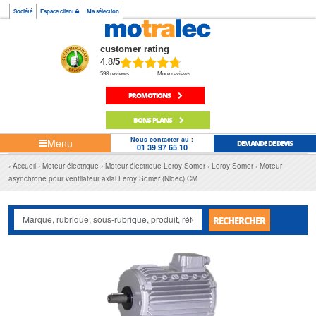
Société
Espace client
Ma sélection
customer rating
4.8
/5
598 reviews
More reviews
PROMOTIONS
BONS PLANS
Nous contacter au :
Menu
DEMANDE DE DEVIS
01 39 97 65 10
Accueil
Moteur électrique
Moteur électrique Leroy Somer
Leroy Somer
Moteur
asynchrone pour ventilateur axial Leroy Somer (Nidec) CM
RECHERCHER