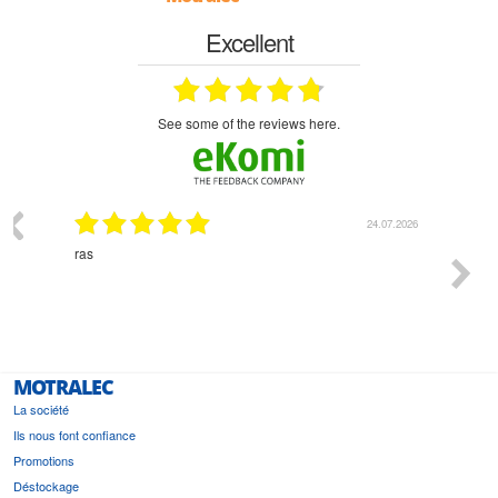
Excellent
see some of the reviews here.
24.07.2026
18.07.2026
Monsieur Delhaye est une personne disponible, à
l'écoute du client et très aimable - cherchant toujours la
bonne solution et le matériel convenant à l'usage qui en
est prévu
MOTRALEC
La société
Ils nous font confiance
Promotions
Déstockage