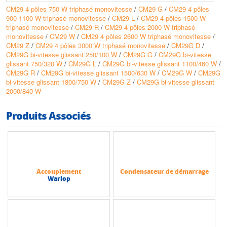
• Utilisation sur moto-ventilateurs compacts montés sur grilles porteuses
CM29 4 pôles 750 W triphasé monovitesse
/
CM29 G
/
CM29 4 pôles
en ambiance extérieure
900-1100 W triphasé monovitesse
/
CM29 L
/
CM29 4 pôles 1500 W
triphasé monovitesse
/
CM29 R
/
CM29 4 pôles 2000 W triphasé
Avantages
monovitesse
/
CM29 W
/
CM29 4 pôles 2600 W triphasé monovitesse
/
• Fonctionnement dans une plage de températures ambiantes élargie de
CM29 Z
/
CM29 4 pôles 3000 W triphasé monovitesse
/
CM29G D
/
-30°C à +60°C pour une grande robustesse d'utilisation
CM29G bi-vitesse glissant 250/100 W
/
CM29G G
/
CM29G bi-vitesse
• Carter monobloc en aluminium à haute dissipation thermique
glissant 750/320 W
/
CM29G L
/
CM29G bi-vitesse glissant 1100/460 W
/
permettant un excellent échange de chaleur dans le flux d'air
CM29G R
/
CM29G bi-vitesse glissant 1500/630 W
/
CM29G W
/
CM29G
• Large choix de versions tri monophasées, mono-vitesse ou bi-vitesse
bi-vitesse glissant 1800/750 W
/
CM29G Z
/
CM29G bi-vitesse glissant
(glissant, Dahlander, double bobinage) pour une adaptation fine au besoin
2000/840 W
• Protection IP 55 et indice de résistance aux chocs IK 07 garantissant
une bonne tenue en environnements extérieurs sévères
• Montage simplifié sur bras, virole ou grille grâce aux bossages et
Produits Associés
entraxes normalisés des différentes tailles CF, CM et HE
Conception
• Carter monobloc en alliage d'aluminium filé ou injecté sous pression,
optimisé pour la ventilation par flux axial
• Stator en tôles magnétiques à faible teneur en carbone avec encoches
Accouplement
Condensateur de démarrage
semi fermées et bobinage en cuivre électrolytique
Warlop
• Rotor en cage aluminium moulée sous pression, encoches inclinées,
équilibrage dynamique classe G 6,3 avec demi-clavette
• Arbre en acier traité par phosphatation, diamètres standardisés pour les
principaux alésages d'hélices, avec trou de centre fileté
• Roulements à billes graissés'à vie avec graisse spécifique ventilation