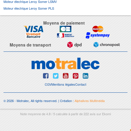
Moteur électrique Leroy Somer LSMV
Moteur électrique Leroy Somer PLS
Moyens de paiement
Moyens de transport
CGV
Mentions légales
Contact
© 2026 - Motralec, All rights reserved. | Création :
Alphalives Multimédia
Note moyenne de
4.8
/
5
calculée à partir de
222
avis sur
Ekomi