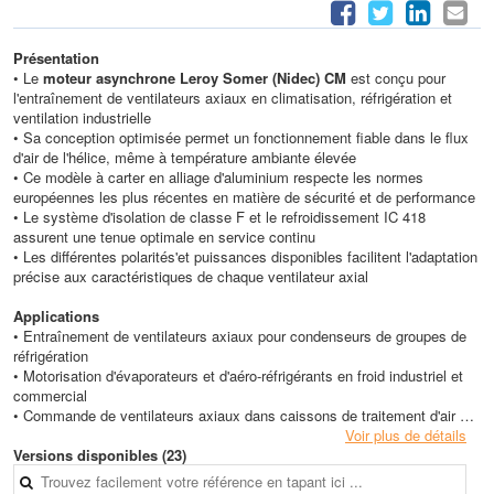
Présentation
• Le
moteur asynchrone Leroy Somer (Nidec) CM
est conçu pour
l'entraînement de ventilateurs axiaux en climatisation, réfrigération et
ventilation industrielle
• Sa conception optimisée permet un fonctionnement fiable dans le flux
d'air de l'hélice, même à température ambiante élevée
• Ce modèle à carter en alliage d'aluminium respecte les normes
européennes les plus récentes en matière de sécurité et de performance
• Le système d'isolation de classe F et le refroidissement IC 418
assurent une tenue optimale en service continu
• Les différentes polarités'et puissances disponibles facilitent l'adaptation
précise aux caractéristiques de chaque ventilateur axial
Applications
• Entraînement de ventilateurs axiaux pour condenseurs de groupes de
réfrigération
• Motorisation d'évaporateurs et d'aéro-réfrigérants en froid industriel et
commercial
• Commande de ventilateurs axiaux dans caissons de traitement d'air et
centrales de ventilation
Voir plus de détails
• Entraînement de tourelles ou hélices pour ventilation d'extraction et
Versions disponibles (23)
d'insufflation d'air