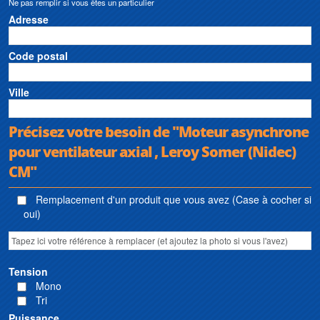
Ne pas remplir si vous êtes un particulier
Adresse
Code postal
Ville
Précisez votre besoin de "Moteur asynchrone
pour ventilateur axial , Leroy Somer (Nidec)
CM"
Remplacement d'un produit que vous avez (Case à cocher si
oui)
Tension
Mono
Tri
Puissance