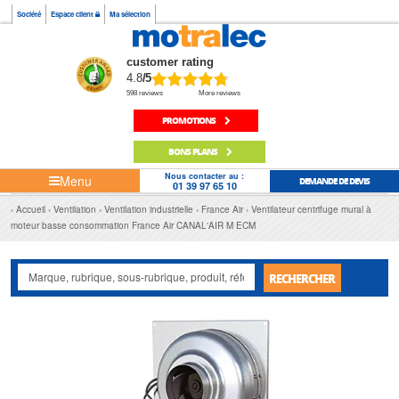
Société
Espace client
Ma sélection
customer rating
4.8
/5
598 reviews
More reviews
PROMOTIONS
BONS PLANS
Nous contacter au :
Menu
DEMANDE DE DEVIS
01 39 97 65 10
Accueil
Ventilation
Ventilation industrielle
France Air
Ventilateur centrifuge mural à
moteur basse consommation France Air CANAL'AIR M ECM
RECHERCHER