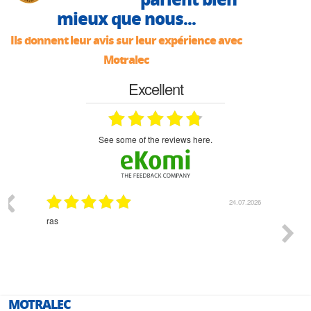
mieux que nous...
Ils donnent leur avis sur leur expérience avec
Motralec
Excellent
see some of the reviews here.
03.2026
24.07.2026
n
ras
Monsie
 géré
l'écout
le
bonne 
i a été
est pr
MOTRALEC