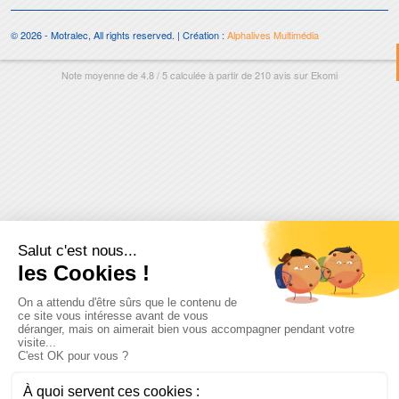
© 2026 - Motralec, All rights reserved. | Création :
Alphalives Multimédia
Note moyenne de
4.8
/
5
calculée à partir de
210
avis sur
Ekomi