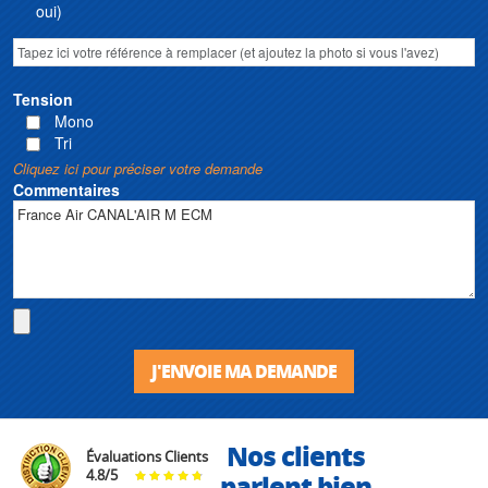
oui)
Tension
Mono
Tri
Cliquez ici pour préciser votre demande
Commentaires
J'ENVOIE MA DEMANDE
Nos clients
Évaluations Clients
4.8
/
5
parlent bien