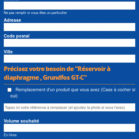
Ne pas remplir si vous êtes un particulier
Adresse
Code postal
Ville
Précisez votre besoin de "Réservoir à
diaphragme , Grundfos GT-C"
Remplacement d'un produit que vous avez (Case à cocher si
oui)
Volume souhaité
En litres