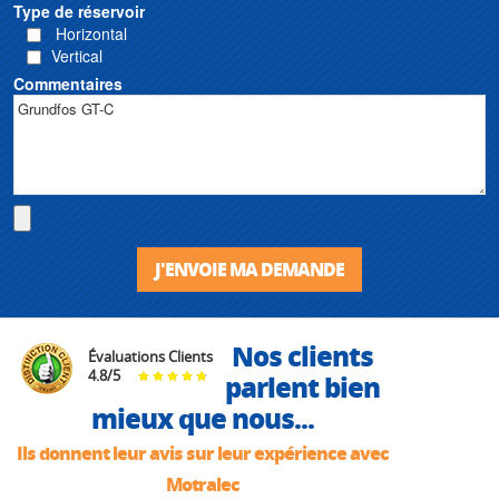
Type de réservoir
Horizontal
Vertical
Commentaires
J'ENVOIE MA DEMANDE
Nos clients
Évaluations Clients
4.8
/
5
parlent bien
mieux que nous...
Ils donnent leur avis sur leur expérience avec
Motralec