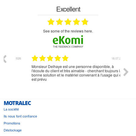
Excellent
see some of the reviews here.
07.2026
18.07.2026
Monsieur Delhaye est une personne disponible, à
bien ri
l'écoute du client et très aimable - cherchant toujours la
bonne solution et le matériel convenant à l'usage qui en
est prévu
MOTRALEC
La société
Ils nous font confiance
Promotions
Déstockage