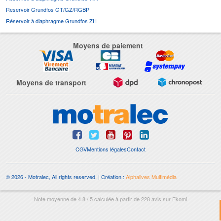
Reservoir Grundfos GT/GZ/RGBP
Réservoir à diaphragme Grundfos ZH
Moyens de paiement
Moyens de transport
CGV
Mentions légales
Contact
© 2026 - Motralec, All rights reserved. | Création :
Alphalives Multimédia
Note moyenne de
4.8
/
5
calculée à partir de
228
avis sur
Ekomi