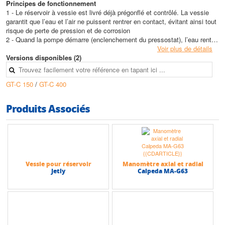
Principes de fonctionnement
1 - Le réservoir à vessie est livré déjà prégonflé et contrôlé. La vessie
garantit que l’eau et l’air ne puissent rentrer en contact, évitant ainsi tout
risque de perte de pression et de corrosion
2 - Quand la pompe démarre (enclenchement du pressostat), l’eau rentre
dans le réservoir car la pression de l’installation dépasse la pression de
Voir plus de détails
prégonflage du réservoir. On accumule ainsi une réserve d’eau sous
Versions disponibles (2)
pression
3 - Quand la pression à l’intérieur du réservoir atteint la pression de
GT-C 150
/
GT-C 400
déclenchement du pressostat, la pompe s’arrête. La quantité max d’eau
a été accumulée sous pression dans le réservoir
4 - Lorsqu’on soutire de l’eau à un robinet, la pression contenue dans le
Produits Associés
réservoir pousse l’eau dans l’installation. Avec un réservoir dont le
volume a été calculé correctement, on réduit au max les démarrages de
la pompe
Les réservoirs sont prégonflés en usine. En général, la pression de
gonflage du réservoir doit se situer légèrement au-dessous de la pression
Vessie pour réservoir
Manomètre axial et radial
d'enclenchement du contacteur-mano (environ 200 grammes / 0,2 bars)
Jetly
Calpeda MA-G63
AVANT MISE EN SERVICE, CONTRÔLER ET AJUSTER LA
PRESSION DE GONFLAGE DU RÉSERVOIR
Caractéristiques techniques
• Volume max : 450 Litres