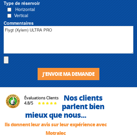
Type de réservoir
Horizontal
Vertical
Commentaires
J'ENVOIE MA DEMANDE
Nos clients
Évaluations Clients
4.8
/
5
parlent bien
mieux que nous...
Ils donnent leur avis sur leur expérience avec
Motralec