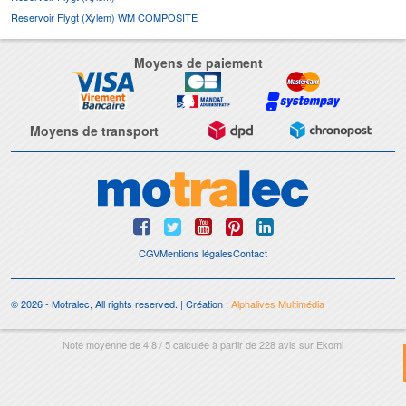
Reservoir Flygt (Xylem) WM COMPOSITE
Moyens de paiement
Moyens de transport
CGV
Mentions légales
Contact
© 2026 - Motralec, All rights reserved. | Création :
Alphalives Multimédia
Note moyenne de
4.8
/
5
calculée à partir de
228
avis sur
Ekomi