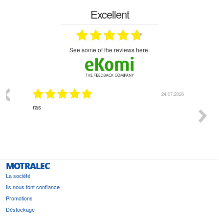
Excellent
see some of the reviews here.
03.2026
24.07.2026
n
ras
Monsie
 géré
l'écout
le
bonne 
i a été
est pr
MOTRALEC
La société
Ils nous font confiance
Promotions
Déstockage