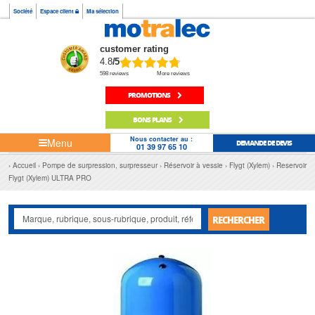
Société
Espace client
Ma sélection
customer rating
4.8
/5
598 reviews
More reviews
PROMOTIONS
BONS PLANS
Nous contacter au :
Menu
DEMANDE DE DEVIS
01 39 97 65 10
Accueil
Pompe de surpression, surpresseur
Réservoir à vessie
Flygt (Xylem)
Reservoir
Flygt (Xylem) ULTRA PRO
RECHERCHER