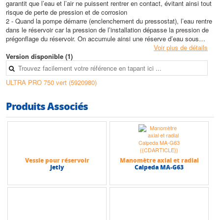
garantit que l’eau et l’air ne puissent rentrer en contact, évitant ainsi tout
risque de perte de pression et de corrosion
2 - Quand la pompe démarre (enclenchement du pressostat), l’eau rentre
dans le réservoir car la pression de l’installation dépasse la pression de
prégonflage du réservoir. On accumule ainsi une réserve d’eau sous
pression
Voir plus de détails
3 - Quand la pression à l’intérieur du réservoir atteint la pression de
Version disponible (1)
déclenchement du pressostat, la pompe s’arrête. La quantité max d’eau
a été accumulée sous pression dans le réservoir
ULTRA PRO 750 vert (5920980)
4 - Lorsqu’on soutire de l’eau à un robinet, la pression contenue dans le
réservoir pousse l’eau dans l’installation. Avec un réservoir dont le
volume a été calculé correctement, on réduit au max les démarrages de
Produits Associés
la pompe
Les réservoirs sont prégonflés en usine. En général, la pression de
gonflage du réservoir doit se situer légèrement au-dessous de la pression
d'enclenchement du contacteur-mano (environ 200 grammes / 0,2 bars)
Vessie pour réservoir
Manomètre axial et radial
AVANT MISE EN SERVICE, CONTRÔLER ET AJUSTER LA
Jetly
Calpeda MA-G63
PRESSION DE GONFLAGE DU RÉSERVOIR
Caractéristiques techniques
• Volume max : 1000 Litres