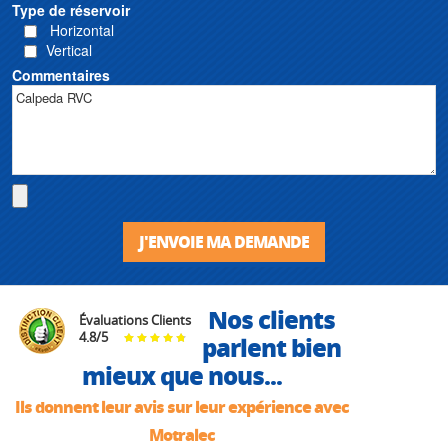
Type de réservoir
Horizontal
Vertical
Commentaires
J'ENVOIE MA DEMANDE
Nos clients
Évaluations Clients
4.8
/
5
parlent bien
mieux que nous...
Ils donnent leur avis sur leur expérience avec
Motralec