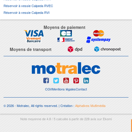
Réservoir à vessie Calpeda RVEC
Réservoir à vessie Calpeda RVI
Moyens de paiement
Moyens de transport
CGV
Mentions légales
Contact
© 2026 - Motralec, All rights reserved. | Création :
Alphalives Multimédia
Note moyenne de
4.8
/
5
calculée à partir de
228
avis sur
Ekomi