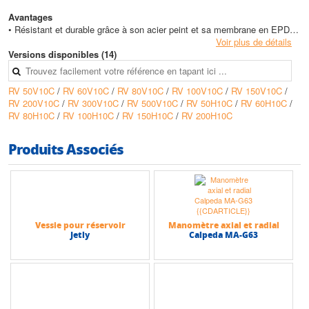
Avantages
• Résistant et durable grâce à son acier peint et sa membrane en EPDM
• Valve de gonflage intégrée pour un entretien facile et un contrôle
Voir plus de détails
optimal de la pression
Versions disponibles (14)
• Disponible avec différents volumes et configurations pour s’adapter à
tous types de besoins
RV 50V10C
/
RV 60V10C
/
RV 80V10C
/
RV 100V10C
/
RV 150V10C
/
RV 200V10C
/
RV 300V10C
/
RV 500V10C
/
RV 50H10C
/
RV 60H10C
/
Conception
RV 80H10C
/
RV 100H10C
/
RV 150H10C
/
RV 200H10C
• Structure en acier peint et membrane en EPDM pour une longue durée
de vie
• Versions horizontales et verticales, toutes conformes à la directive
Produits Associés
2009/105/CE
• Conçu pour une utilisation simple et efficace avec des pressions de
service jusqu'à 10 bars
Caractéristiques techniques
• Pression de service : 10 bars
Vessie pour réservoir
Manomètre axial et radial
• Température d’utilisation : -10°C à +70°C
Jetly
Calpeda MA-G63
• Volume : de 50 à 500 litres selon le modèle