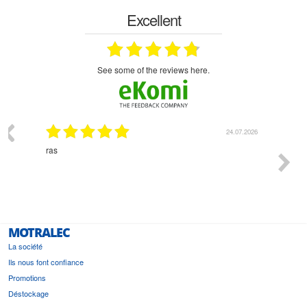
Excellent
see some of the reviews here.
03.2026
24.07.2026
n
ras
Monsie
 géré
l'écout
le
bonne 
i a été
est pr
MOTRALEC
La société
Ils nous font confiance
Promotions
Déstockage