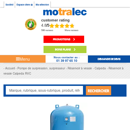
Société
Espace client
Ma sélection
customer rating
4.8
/5
598 reviews
More reviews
PROMOTIONS
BONS PLANS
Nous contacter au :
Menu
DEMANDE DE DEVIS
01 39 97 65 10
Accueil
Pompe de surpression, surpresseur
Réservoir à vessie
Calpeda
Réservoir à
vessie Calpeda RVC
RECHERCHER