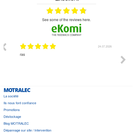
see some of the reviews here.
03.2026
24.07.2026
n
ras
Monsie
 géré
l'écout
le
bonne 
i a été
est pr
MOTRALEC
La société
Ils nous font confiance
Promotions
Déstockage
Blog MOTRALEC
Dépannage sur site / Intervention