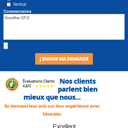
Vertical
Commentaires
J'ENVOIE MA DEMANDE
Nos clients
Évaluations Clients
4.8
/
5
parlent bien
mieux que nous...
Ils donnent leur avis sur leur expérience avec
Motralec
Excellent