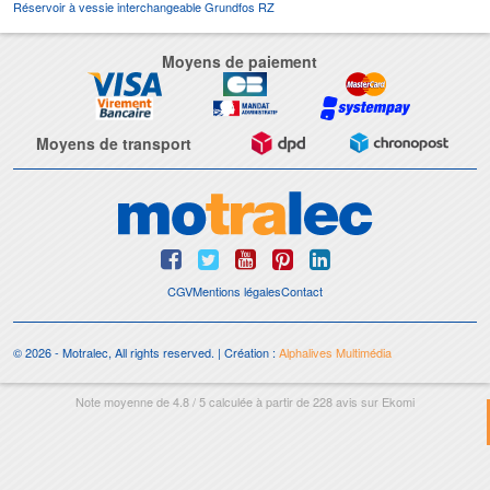
Réservoir à vessie interchangeable Grundfos RZ
Moyens de paiement
Moyens de transport
CGV
Mentions légales
Contact
© 2026 - Motralec, All rights reserved. | Création :
Alphalives Multimédia
Note moyenne de
4.8
/
5
calculée à partir de
228
avis sur
Ekomi