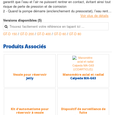
garantit que l’eau et l’air ne puissent rentrer en contact, évitant ainsi tout
risque de perte de pression et de corrosion
2 - Quand la pompe démarre (enclenchement du pressostat), l’eau rentre
dans le réservoir car la pression de l’installation dépasse la pression de
Voir plus de détails
prégonflage du réservoir. On accumule ainsi une réserve d’eau sous
Versions disponibles (5)
pression
3 - Quand la pression à l’intérieur du réservoir atteint la pression de
GT-D 150
/
GT-D 200
/
GT-D 400
/
GT-D 60
/
GT-D 80
déclenchement du pressostat, la pompe s’arrête. La quantité max d’eau
a été accumulée sous pression dans le réservoir
4 - Lorsqu’on soutire de l’eau à un robinet, la pression contenue dans le
Produits Associés
réservoir pousse l’eau dans l’installation. Avec un réservoir dont le
volume a été calculé correctement, on réduit au max les démarrages de
la pompe
Les réservoirs sont prégonflés en usine. En général, la pression de
gonflage du réservoir doit se situer légèrement au-dessous de la pression
Vessie pour réservoir
Manomètre axial et radial
d'enclenchement du contacteur-mano (environ 200 grammes / 0,2 bars)
Jetly
Calpeda MA-G63
AVANT MISE EN SERVICE, CONTRÔLER ET AJUSTER LA
PRESSION DE GONFLAGE DU RÉSERVOIR
Caractéristiques techniques
• Volume max : 450 Litres
Kit d’automatisme pour
Dispositif de surveillance de
réservoir à vessie
fuite