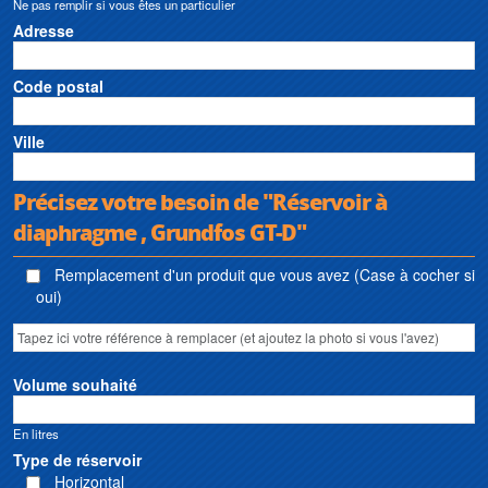
Ne pas remplir si vous êtes un particulier
Adresse
Code postal
Ville
Précisez votre besoin de "Réservoir à
diaphragme , Grundfos GT-D"
Remplacement d'un produit que vous avez (Case à cocher si
oui)
Volume souhaité
En litres
Type de réservoir
Horizontal