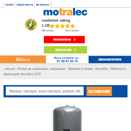
Société
Espace client
Ma sélection
customer rating
4.8
/5
598 reviews
More reviews
PROMOTIONS
BONS PLANS
Nous contacter au :
Menu
DEMANDE DE DEVIS
01 39 97 65 10
Accueil
Pompe de surpression, surpresseur
Réservoir à vessie
Grundfos
Réservoir à
diaphragme Grundfos GT-D
RECHERCHER