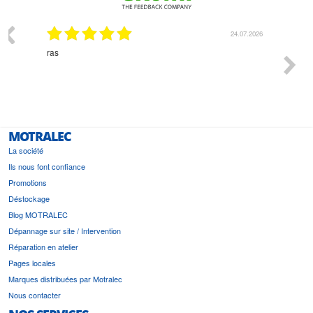
03.2026
24.07.2026
n
ras
Monsie
 géré
l'écout
le
bonne 
i a été
est pr
MOTRALEC
La société
Ils nous font confiance
Promotions
Déstockage
Blog MOTRALEC
Dépannage sur site / Intervention
Réparation en atelier
Pages locales
Marques distribuées par Motralec
Nous contacter