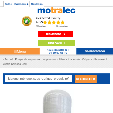
Société
Espace client
Ma sélection
customer rating
4.8
/5
598 reviews
More reviews
PROMOTIONS
BONS PLANS
Nous contacter au :
Menu
DEMANDE DE DEVIS
01 39 97 65 10
Accueil
Pompe de surpression, surpresseur
Réservoir à vessie
Calpeda
Réservoir à
vessie Calpeda C2B
RECHERCHER