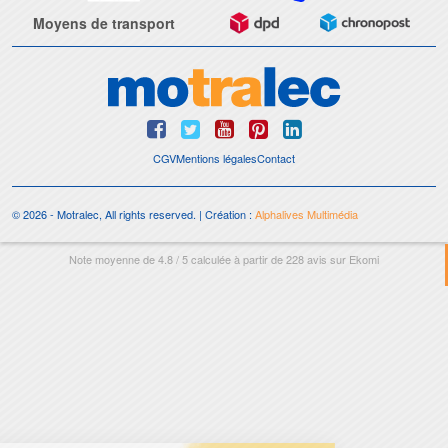
Moyens de transport
CGV
Mentions légales
Contact
© 2026 - Motralec, All rights reserved. | Création :
Alphalives Multimédia
Note moyenne de
4.8
/
5
calculée à partir de
228
avis sur
Ekomi