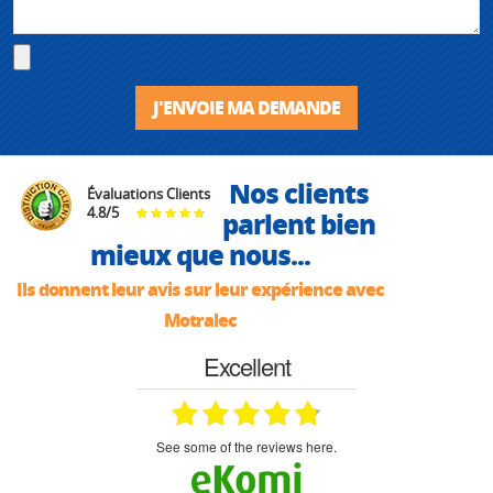
J'ENVOIE MA DEMANDE
Nos clients
Évaluations Clients
4.8
/
5
parlent bien
mieux que nous...
Ils donnent leur avis sur leur expérience avec
Motralec
Excellent
see some of the reviews here.