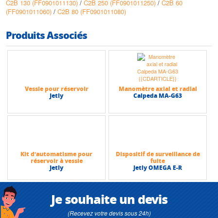
C2B 130 (FF0901011130)
/
C2B 250 (FF0901011250)
/
C2B 60
(FF0901011060)
/
C2B 80 (FF0901011080)
Produits Associés
Vessie pour réservoir
Manomètre axial et radial
Jetly
Calpeda MA-G63
Kit d’automatisme pour
Dispositif de surveillance de
réservoir à vessie
fuite
Jetly
Jetly OMEGA E-R
Je souhaite un devis
(Recevez votre devis sous 24h)