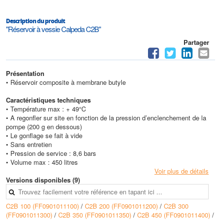
Description du produit
"Réservoir à vessie Calpeda C2B"
Partager
Présentation
• Réservoir composite à membrane butyle
Caractéristiques techniques
• Température max : + 49°C
• A regonfler sur site en fonction de la pression d’enclenchement de la
pompe (200 g en dessous)
• Le gonflage se fait à vide
• Sans entretien
• Pression de service : 8,6 bars
• Volume max : 450 litres
Voir plus de détails
Versions disponibles (9)
C2B 100 (FF0901011100)
/
C2B 200 (FF0901011200)
/
C2B 300
(FF0901011300)
/
C2B 350 (FF0901011350)
/
C2B 450 (FF0901011400)
/