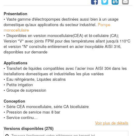
Présentation
• Vaste gamme d'électropompes destinées aussi bien à un usage
domestique qu'aux applications du secteur industriel.
Pompe
monocellulaire
• Disponibles en version monocellulaire(CEA) et bi-cellulaire (CA);
Version "V" avec joints FPM pour des températures allant jusqu'à 110°C
et version "N" construite entièrement en acier inoxydable AISI 316,
disponibles sur demande
Applications
• Transfert de liquides compatibles avec l’acier inox AISI 304 dans les
installations domestiques et industrielles les plus variées
• Eau réfrigérante, Liquides alcalins
• Petite irrigation
• Groupe de surpression
Conception
• Série CEA monocellulaire, série CA bicellulaire
• Pression de service max 8 bar
• Service continu
• Température du liquide pompé de -10°C à 85°C (pour température
Voir plus de détails
jusqu’à 110°C, utilisez les versions CEA-V et CA-V équipées de joints
Versions disponibles (276)
OR en FPM)