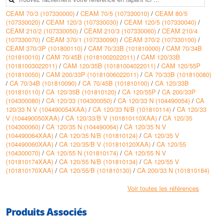
• Moteur fermé avec ventilation externe, carcasse en alliage d’aluminium
CEAM 70/3 (107330000)
/
CEAM 70/5 (107330010)
/
CEAM 80/5
• Versions:
(107330020)
/
CEAM 120/3 (107330030)
/
CEAM 120/5 (107330040)
/
- Monophasée 220-240 V 50 Hz. Condensateur et protection thermique
CEAM 210/2 (107330050)
/
CEAM 210/3 (107330060)
/
CEAM 210/4
incorporés jusqu’à 1,5 kW
(107330070)
/
CEAM 370/1 (107330090)
/
CEAM 370/2 (107330100)
/
- Triphasée 220-240/380-415 V 50 Hz, protection à prévoir par l’utilisateur
CEAM 370/3P (101800110)
/
CAM 70/33B (101810000)
/
CAM 70/34B
• Puissances jusqu’à 3 kW
(101810010)
/
CAM 70/45B (10181002022011)
/
CAM 120/33B
• Isolation Classe F
(10181003022011)
/
CAM 120/35B (10181004022011)
/
CAM 120/55P
• Protection IP55
(101810050)
/
CAM 200/33P (10181006022011)
/
CA 70/33B (101810080)
/
CA 70/34B (101810090)
/
CA 70/45B (101810100)
/
CA 120/33B
Caractéristiques techniques
(101810110)
/
CA 120/35B (101810120)
/
CA 120/55P
/
CA 200/33P
• Alimentation : mono et triphasé 50 et 60 Hz
(104300080)
/
CA 120/33 (104300050)
/
CA 120/33 N (104490054)
/
CA
• Puissance : de 0,37 kW jusqu’à 3,00 kW
120/33 N V (104490054XAA)
/
CA 120/33 N/B (101810114)
/
CA 120/33
• Pression de service max: 8,0 bar
V (104490050XAA)
/
CA 120/33/B V (101810110XAA)
/
CA 120/35
• Température du liquide de -10,0°C à 110,0°C
(104300060)
/
CA 120/35 N (104490064)
/
CA 120/35 N V
• Hauteur max (HMT) : 62 m
(104490064XAA)
/
CA 120/35 N/B (101810124)
/
CA 120/35 V
• Débit max : 31 m3/h
(104490060XAA)
/
CA 120/35/B V (101810120XAA)
/
CA 120/55
(104300070)
/
CA 120/55 N (101810174)
/
CA 120/55 N V
(101810174XAA)
/
CA 120/55 N/B (101810134)
/
CA 120/55 V
(101810170XAA)
/
CA 120/55/B (101810130)
/
CA 200/33 N (101810184)
/
CA 200/33 N V (101810184XAA)
/
CA 200/33 N/B (101810144)
/
CA
200/33 V (101810180XAA)
/
CA 200/33/B (101810140)
/
CA 200/33/B V
Voir toutes les références
(101810140XAA)
/
CA 200/35 (104300090)
/
CA 200/35 N V (101810154)
/
CA 200/35 V (101810150XAA)
/
CA 200/35/P V (101810150)
/
CA
Produits Associés
200/55 N (10181016422011)
/
CA 200/55 N V (1,0181E+13)
/
CA 200/55