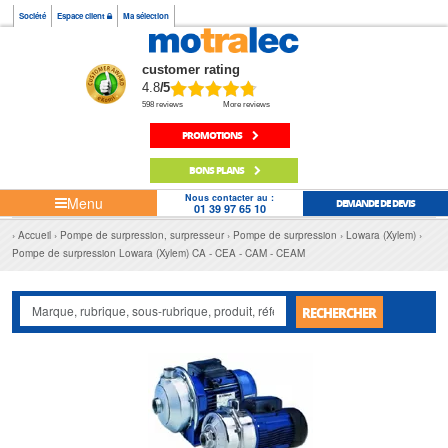
Société
Espace client
Ma sélection
customer rating
4.8
/5
598 reviews
More reviews
PROMOTIONS
BONS PLANS
Nous contacter au :
Menu
DEMANDE DE DEVIS
01 39 97 65 10
Accueil
Pompe de surpression, surpresseur
Pompe de surpression
Lowara (Xylem)
Pompe de surpression Lowara (Xylem) CA - CEA - CAM - CEAM
RECHERCHER