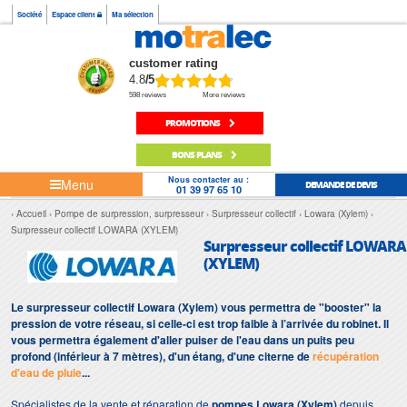
Société
Espace client
Ma sélection
customer rating
4.8
/5
598 reviews
More reviews
PROMOTIONS
BONS PLANS
Nous contacter au :
Menu
DEMANDE DE DEVIS
01 39 97 65 10
Accueil
Pompe de surpression, surpresseur
Surpresseur collectif
Lowara (Xylem)
Surpresseur collectif LOWARA (XYLEM)
Surpresseur collectif LOWARA
(XYLEM)
Le surpresseur collectif Lowara (Xylem) vous permettra de "booster" la
pression de votre réseau, si celle-ci est trop faible à l’arrivée du robinet. Il
vous permettra également d'aller puiser de l'eau dans un puits peu
profond (inférieur à 7 mètres), d'un étang, d'une citerne de
récupération
d'eau de pluie
...
Spécialistes de la vente et réparation de
pompes Lowara (Xylem)
depuis