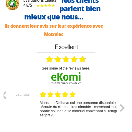
Nos clients
Évaluations Clients
4.8
/
5
parlent bien
mieux que nous...
Ils donnent leur avis sur leur expérience avec
Motralec
Excellent
see some of the reviews here.
07.2026
18.07.2026
Monsieur Delhaye est une personne disponible, à
bien ri
l'écoute du client et très aimable - cherchant toujours la
bonne solution et le matériel convenant à l'usage qui en
est prévu