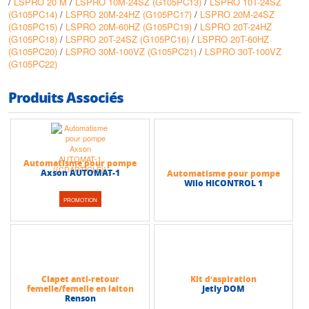
/
LSPRO 20 M
/
LSPRO 10M-24SZ (G105PC13)
/
LSPRO 10T-24SZ
(G105PC14)
/
LSPRO 20M-24HZ (G105PC17)
/
LSPRO 20M-24SZ
(G105PC15)
/
LSPRO 20M-60HZ (G105PC19)
/
LSPRO 20T-24HZ
(G105PC18)
/
LSPRO 20T-24SZ (G105PC16)
/
LSPRO 20T-60HZ
(G105PC20)
/
LSPRO 30M-100VZ (G105PC21)
/
LSPRO 30T-100VZ
(G105PC22)
Produits Associés
Automatisme pour pompe
Axson AUTOMAT-1
Automatisme pour pompe
Wilo HICONTROL 1
PROMOTION
Clapet anti-retour
Kit d’aspiration
femelle/femelle en laiton
Jetly DOM
Renson