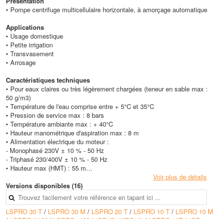
Présentation
• Pompe centrifuge multicellulaire horizontale, à amorçage automatique
Applications
• Usage domestique
• Petite irrigation
• Transvasement
• Arrosage
Caractéristiques techniques
• Pour eaux claires ou très légèrement chargées (teneur en sable max :
50 g/m3)
• Température de l'eau comprise entre + 5°C et 35°C
• Pression de service max : 8 bars
• Température ambiante max : + 40°C
• Hauteur manométrique d'aspiration max : 8 m
• Alimentation électrique du moteur :
- Monophasé 230V ± 10 % - 50 Hz
- Triphasé 230/400V ± 10 % - 50 Hz
• Hauteur max (HMT) : 55 m
• Débit max : 8 m3/h
Voir plus de détails
Versions disponibles (16)
LSPRO 30 T
/
LSPRO 30 M
/
LSPRO 20 T
/
LSPRO 10 T
/
LSPRO 10 M