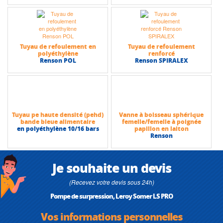
Tuyau de refoulement en
Tuyau de refoulement
polyéthylène
renforcé
Renson POL
Renson SPIRALEX
Tuyau pe haute densité (pehd)
Vanne à boisseau sphérique
bande bleue alimentaire
femelle/femelle à poignée
en polyéthylène 10/16 bars
papillon en laiton
Renson
Je souhaite un devis
(Recevez votre devis sous 24h)
Pompe de surpression, Leroy Somer LS PRO
Vos informations personnelles