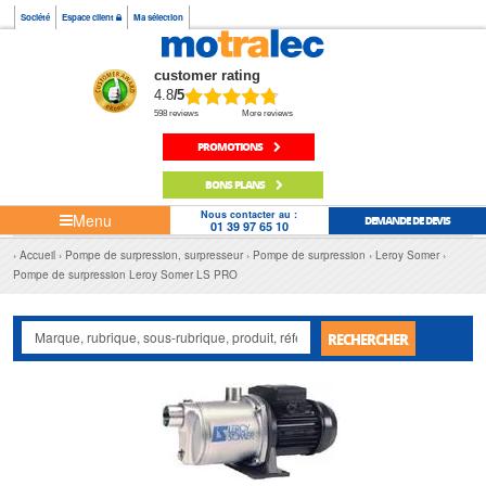
Société
Espace client
Ma sélection
customer rating
4.8
/5
598 reviews
More reviews
PROMOTIONS
BONS PLANS
Nous contacter au :
Menu
DEMANDE DE DEVIS
01 39 97 65 10
Accueil
Pompe de surpression, surpresseur
Pompe de surpression
Leroy Somer
Pompe de surpression Leroy Somer LS PRO
RECHERCHER