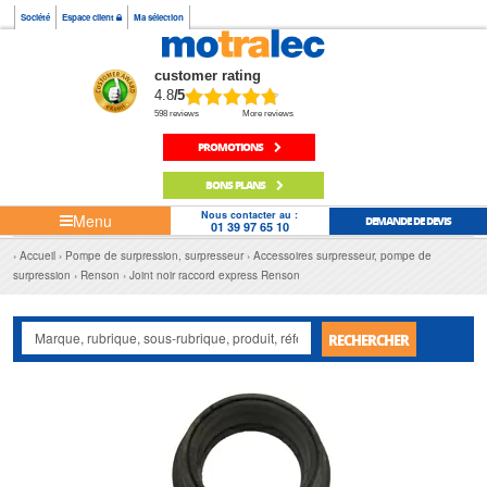
Société
Espace client
Ma sélection
customer rating
4.8
/5
598 reviews
More reviews
PROMOTIONS
BONS PLANS
Nous contacter au :
Menu
DEMANDE DE DEVIS
01 39 97 65 10
Accueil
Pompe de surpression, surpresseur
Accessoires surpresseur, pompe de
surpression
Renson
Joint noir raccord express Renson
RECHERCHER