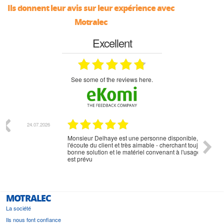
Ils donnent leur avis sur leur expérience avec
Motralec
Excellent
see some of the reviews here.
07.2026
18.07.2026
Monsieur Delhaye est une personne disponible, à
bien ri
l'écoute du client et très aimable - cherchant toujours la
bonne solution et le matériel convenant à l'usage qui en
est prévu
MOTRALEC
La société
Ils nous font confiance