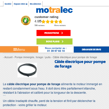
Société
Espace client
Ma sélection
customer rating
4.8
/5
598 reviews
More reviews
PROMOTIONS
BONS PLANS
Nous contacter au :
Menu
DEMANDE DE DEVIS
01 39 97 65 10
Accueil
Pompe immergée, forage / puits
Câble électrique pour pompe de forage
Câble électrique pour pompe
de forage
Le
câble électrique pour pompe de forage
alimente le moteur immergé en
restant constamment sous l'eau. Il doit donc être parfaitement étanche,
résistant à l'abrasion et calibré pour la longueur de la descente.
Un câble inadapté chauffe, perd de la tension et finit par déclencher la
protection - voire griller le moteur.