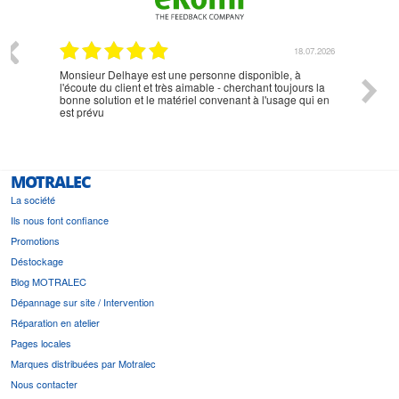
07.2026
18.07.2026
Monsieur Delhaye est une personne disponible, à
bien ri
l'écoute du client et très aimable - cherchant toujours la
bonne solution et le matériel convenant à l'usage qui en
est prévu
MOTRALEC
La société
Ils nous font confiance
Promotions
Déstockage
Blog MOTRALEC
Dépannage sur site / Intervention
Réparation en atelier
Pages locales
Marques distribuées par Motralec
Nous contacter