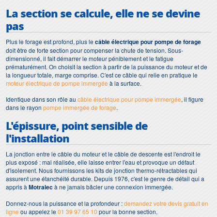
La section se calcule, elle ne se devine
pas
Plus le forage est profond, plus le
câble électrique pour pompe de forage
doit être de forte section pour compenser la chute de tension. Sous-
dimensionné, il fait démarrer le moteur péniblement et le fatigue
prématurément. On choisit la section à partir de la puissance du moteur et de
la longueur totale, marge comprise. C'est ce câble qui relie en pratique le
moteur électrique de pompe immergée
à la surface.
Identique dans son rôle au
câble électrique pour pompe immergée
, il figure
dans le rayon
pompe immergée de forage
.
L'épissure, point sensible de
l'installation
La jonction entre le câble du moteur et le câble de descente est l'endroit le
plus exposé : mal réalisée, elle laisse entrer l'eau et provoque un défaut
d'isolement. Nous fournissons les kits de jonction thermo-rétractables qui
assurent une étanchéité durable. Depuis 1976, c'est le genre de détail qui a
appris à
Motralec
à ne jamais bâcler une connexion immergée.
Donnez-nous la puissance et la profondeur :
demandez votre devis gratuit en
ligne
ou appelez le
01 39 97 65 10
pour la bonne section.