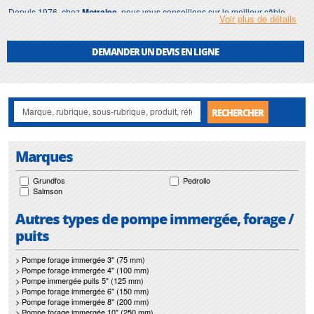
Depuis 1976, chez
Motralec
, nous vous conseillons sur le meilleur câble
Voir plus de détails
électrique adapté à votre pompes immergée ou de forage.
DEMANDER UN DEVIS EN LIGNE
RECHERCHER
Marques
Grundfos
Pedrollo
Salmson
Autres types de pompe immergée, forage /
puits
> Pompe forage immergée 3" (75 mm)
> Pompe forage immergée 4" (100 mm)
> Pompe immergée puits 5" (125 mm)
> Pompe forage immergée 6" (150 mm)
> Pompe forage immergée 8" (200 mm)
> Pompe forage immergée 10" (250 mm)