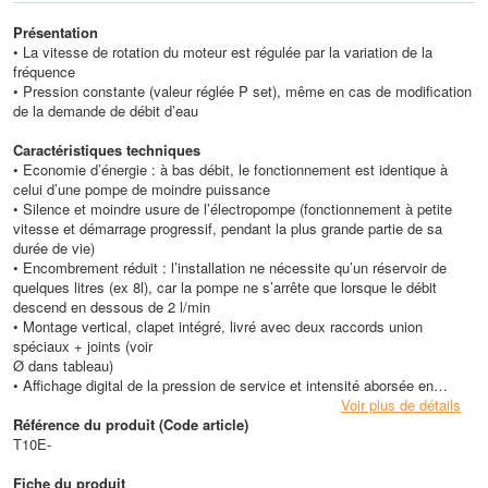
Présentation
• La vitesse de rotation du moteur est régulée par la variation de la
fréquence
• Pression constante (valeur réglée P set), même en cas de modification
de la demande de débit d’eau
Caractéristiques techniques
• Economie d’énergie : à bas débit, le fonctionnement est identique à
celui d’une pompe de moindre puissance
• Silence et moindre usure de l’électropompe (fonctionnement à petite
vitesse et démarrage progressif, pendant la plus grande partie de sa
durée de vie)
• Encombrement réduit : l’installation ne nécessite qu’un réservoir de
quelques litres (ex 8l), car la pompe ne s’arrête que lorsque le débit
descend en dessous de 2 l/min
• Montage vertical, clapet intégré, livré avec deux raccords union
spéciaux + joints (voir
Ø dans tableau)
• Affichage digital de la pression de service et intensité aborsée en
instantanée
Voir plus de détails
• Débit maxi admissible : 200 l/min (? p=1 bar)
Référence du produit (Code article)
• PROTECTIONS:
T10E-
• Anti-marche à sec
• Surintensités, anomalies de tensions, températures excessives
Fiche du produit