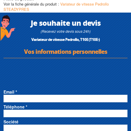
(manque de phase en triphasé)
Voir la fiche générale du produit :
Variateur de vitesse Pedrollo
• Modèles mono/mono et mono/tri équipés d’un interrupteur + fusible de
STEADYPRES
protection
Je souhaite un devis
(Recevez votre devis sous 24h)
Variateur de vitesse Pedrollo, T10E (T10E-)
Vos informations personnelles
Email *
Téléphone *
Société