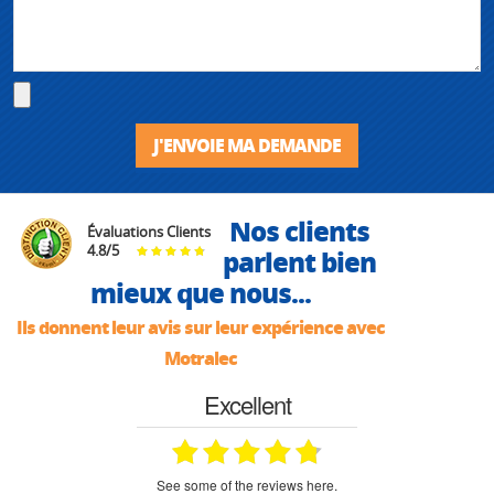
J'ENVOIE MA DEMANDE
Nos clients
Évaluations Clients
4.8
/
5
parlent bien
mieux que nous...
Ils donnent leur avis sur leur expérience avec
Motralec
Excellent
see some of the reviews here.