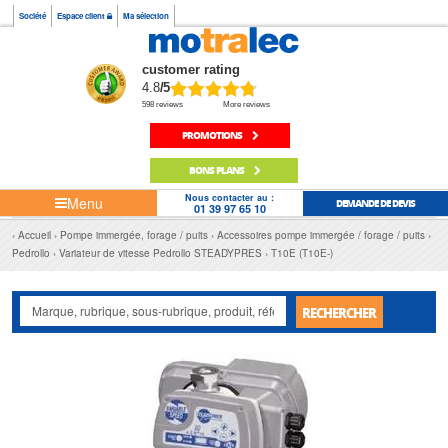
Société
Espace client
Ma sélection
customer rating
4.8
/5
598 reviews
More reviews
PROMOTIONS
BONS PLANS
Nous contacter au :
Menu
DEMANDE DE DEVIS
01 39 97 65 10
Accueil
Pompe immergée, forage / puits
Accessoires pompe immergée / forage / puits
Pedrollo
Variateur de vitesse Pedrollo STEADYPRES
T10E (T10E-)
RECHERCHER