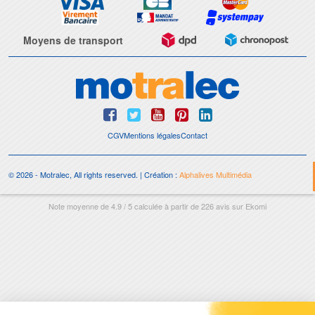
Moyens de transport
CGV
Mentions légales
Contact
© 2026 - Motralec, All rights reserved. | Création :
Alphalives Multimédia
Note moyenne de
4.9
/
5
calculée à partir de
226
avis sur
Ekomi