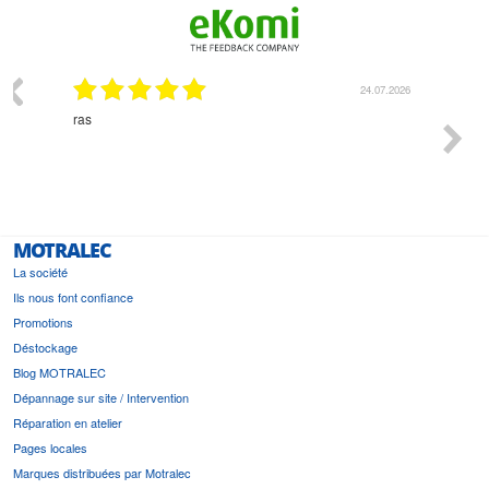
03.2026
24.07.2026
n
ras
Monsie
 géré
l'écout
le
bonne 
i a été
est pr
MOTRALEC
La société
Ils nous font confiance
Promotions
Déstockage
Blog MOTRALEC
Dépannage sur site / Intervention
Réparation en atelier
Pages locales
Marques distribuées par Motralec