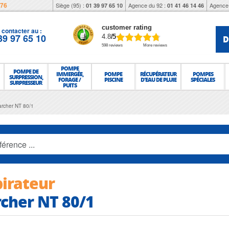
976
Siège (95) :
Agence du 92 :
Agence 
01 39 97 65 10
01 41 46 14 46
customer rating
contacter au :
39 97 65 10
D
4.8
/5
598 reviews
More reviews
POMPE
POMPE DE
IMMERGÉE,
POMPE
RÉCUPÉRATEUR
POMPES
SURPRESSION,
FORAGE /
PISCINE
D'EAU DE PLUIE
SPÉCIALES
SURPRESSEUR
PUITS
archer NT 80/1
irateur
cher NT 80/1