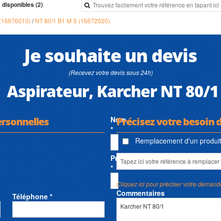
 disponibles (2)
 (16676010)
/
NT 80/1 B1 M S (16672020)
Je souhaite un devis
(Recevez votre devis sous 24h)
Aspirateur, Karcher NT 80/1
ersonnelles
Nom
Précisez votre besoin 
*
Remplacement d'un produit 
Prénom
*
Cliquez ici pour préciser votre demand
Commentaires
Téléphone *