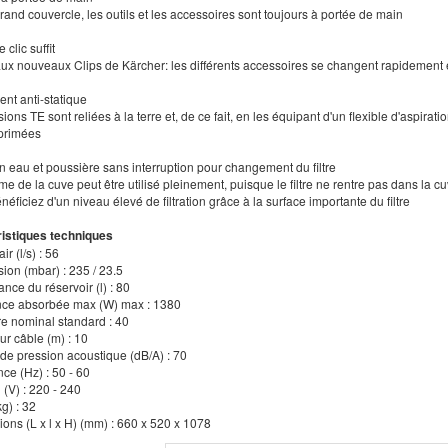
grand couvercle, les outils et les accessoires sont toujours à portée de main
 clic suffit
aux nouveaux Clips de Kärcher: les différents accessoires se changent rapidement e
nt anti-statique
sions TE sont reliées à la terre et, de ce fait, en les équipant d'un flexible d'aspirat
primées
n eau et poussière sans interruption pour changement du filtre
me de la cuve peut être utilisé pleinement, puisque le filtre ne rentre pas dans la c
néficiez d'un niveau élevé de filtration grâce à la surface importante du filtre
istiques techniques
air (l/s) : 56
ion (mbar) : 235 / 23.5
nce du réservoir (l) : 80
nce absorbée max (W) max : 1380
re nominal standard : 40
ur câble (m) : 10
 de pression acoustique (dB/A) : 70
ce (Hz) : 50 - 60
 (V) : 220 - 240
kg) : 32
ons (L x l x H) (mm) : 660 x 520 x 1078