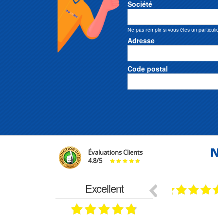
Société
Ne pas remplir si vous êtes un particuli
Adresse
Code postal
N
Évaluations Clients
4.8
/
5
Excellent
18.07.2026
07.07.2026
ne
bien rien a dire .what else
RAS
très aimable
on et le