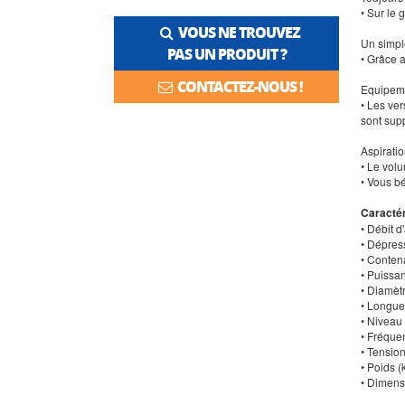
• Sur le 
VOUS NE TROUVEZ
Un simple
PAS UN PRODUIT ?
• Grâce 
CONTACTEZ-NOUS !
Equipeme
• Les ver
sont sup
Aspiratio
• Le volu
• Vous bé
Caractér
• Débit d'
• Dépress
• Contena
• Puissa
• Diamèt
• Longue
• Niveau
• Fréquen
• Tension
• Poids (
• Dimensi