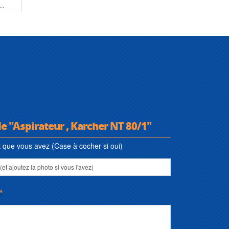
de "Aspirateur , Karcher NT 80/1"
que vous avez (Case à cocher si oui)
e