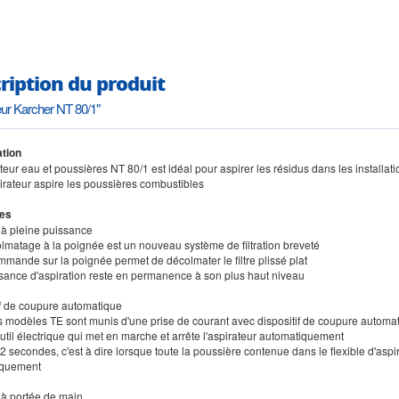
ription du produit
eur Karcher NT 80/1"
tion
ateur eau et poussières NT 80/1 est idéal pour aspirer les résidus dans les installati
pirateur aspire les poussières combustibles
es
 à pleine puissance
olmatage à la poignée est un nouveau système de filtration breveté
mmande sur la poignée permet de décolmater le filtre plissé plat
ssance d'aspiration reste en permanence à son plus haut niveau
if de coupure automatique
es modèles TE sont munis d'une prise de courant avec dispositif de coupure automa
'outil électrique qui met en marche et arrête l'aspirateur automatiquement
2 secondes, c'est à dire lorsque toute la poussière contenue dans le flexible d'aspir
iquement
 à portée de main