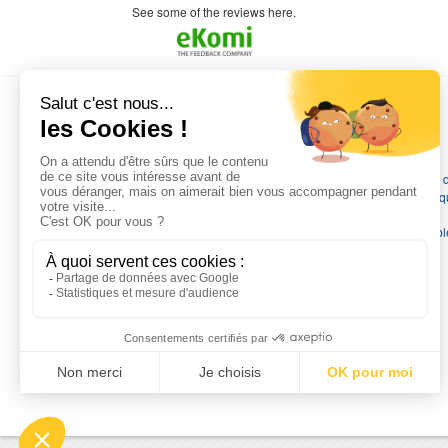
n est prévu
see some of the reviews here.
L'EXPERTISE MOTRALEC
Depuis 1976
, nous sommes
les spécialistes numéro 1 en
France
en pompes de relevage, station de relevage, pompe 
chauffage, suppression, forage, immergée et moteurs électriq
Nous assurons
la vente, la réparation, l'installation et le
dépannage
, tout en travaillant avec les marques les plus fiab
du marché.