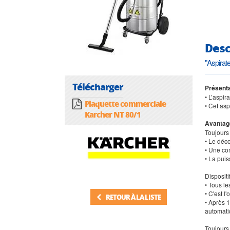
Desc
"Aspirat
Télécharger
Présenta
• L’aspir
Plaquette commerciale
• Cet as
Karcher NT 80/1
Avantag
Toujours
• Le déc
• Une co
• La pui
Disposit
• Tous l
• C'est l
RETOUR À LA LISTE
• Après 1
automat
Toujours