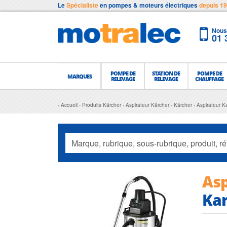
Le
Spécialiste
en pompes & moteurs électriques
depuis 1
Nous 
01 
POMPE DE
STATION DE
POMPE DE
MARQUES
RELEVAGE
RELEVAGE
CHAUFFAGE
Accueil
Produits Kärcher
Aspirateur Kärcher
Kärcher
Aspirateur K
Asp
Kar