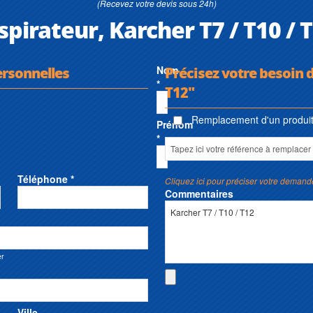
(Recevez votre devis sous 24h)
spirateur, Karcher T7 / T10 / 
ersonnelles
Nom
Précisez votre besoin d
*
T12"
Remplacement d'un produit 
Prénom
*
Téléphone *
Cliquez ici pour préciser votre demand
Commentaires
er
Ville