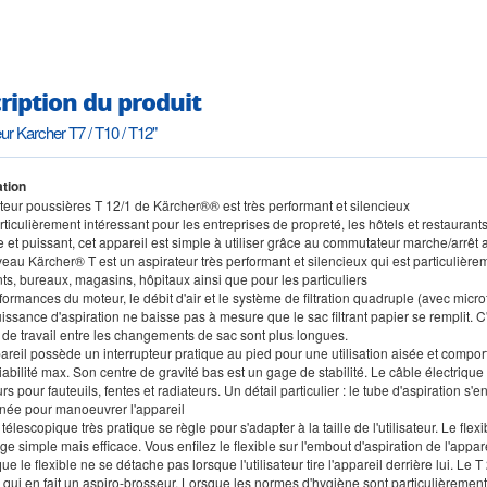
ription du produit
eur Karcher T7 / T10 / T12"
tion
ateur poussières T 12/1 de Kärcher®® est très performant et silencieux
particulièrement intéressant pour les entreprises de propreté, les hôtels et restauran
 et puissant, cet appareil est simple à utiliser grâce au commutateur marche/arrêt 
eau Kärcher® T est un aspirateur très performant et silencieux qui est particulièrem
ts, bureaux, magasins, hôpitaux ainsi que pour les particuliers
formances du moteur, le débit d'air et le système de filtration quadruple (avec mic
issance d'aspiration ne baisse pas à mesure que le sac filtrant papier se remplit. C
 de travail entre les changements de sac sont plus longues.
areil possède un interrupteur pratique au pied pour une utilisation aisée et comport
bilité max. Son centre de gravité bas est un gage de stabilité. Le câble électrique
rs pour fauteuils, fentes et radiateurs. Un détail particulier : le tube d'aspiration s
née pour manoeuvrer l'appareil
 télescopique très pratique se règle pour s'adapter à la taille de l'utilisateur. Le flex
ge simple mais efficace. Vous enfilez le flexible sur l'embout d'aspiration de l'appar
que le flexible ne se détache pas lorsque l'utilisateur tire l'appareil derrière lui. Le
qui en fait un aspiro-brosseur. Lorsque les normes d'hygiène sont particulièrement 