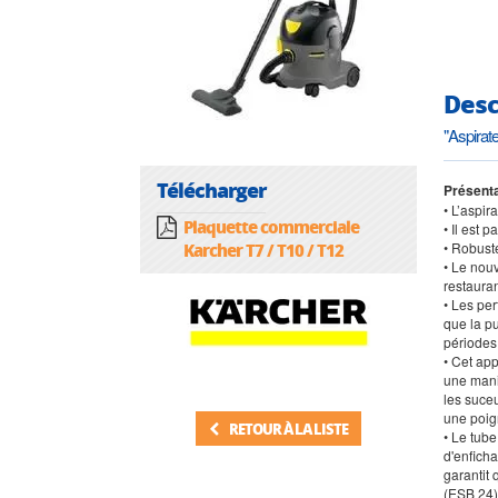
Desc
"Aspirat
Télécharger
Présenta
• L’aspir
Plaquette commerciale
• Il est 
• Robuste
Karcher T7 / T10 / T12
• Le nouv
restauran
• Les per
que la pu
périodes
• Cet app
une mania
les suceu
une poig
RETOUR À LA LISTE
• Le tube
d'enficha
garantit 
(ESB 24) 