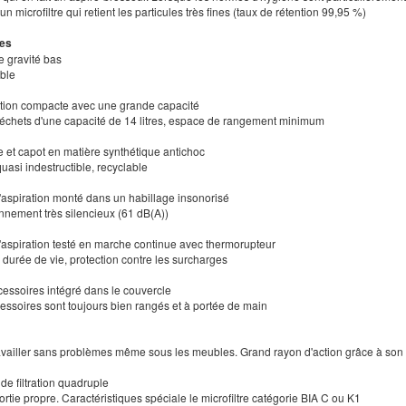
'un microfiltre qui retient les particules très fines (taux de rétention 99,95 %)
es
e gravité bas
able
tion compacte avec une grande capacité
déchets d'une capacité de 14 litres, espace de rangement minimum
e et capot en matière synthétique antichoc
quasi indestructible, recyclable
'aspiration monté dans un habillage insonorisé
onnement très silencieux (61 dB(A))
'aspiration testé en marche continue avec thermorupteur
 durée de vie, protection contre les surcharges
cessoires intégré dans le couvercle
cessoires sont toujours bien rangés et à portée de main
ravailler sans problèmes même sous les meubles. Grand rayon d'action grâce à son c
de filtration quadruple
sortie propre. Caractéristiques spéciale le microfiltre catégorie BIA C ou K1