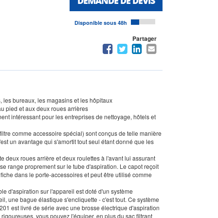
DEMANDE DE DEVIS
Disponible sous 48h
Partager
ts, les bureaux, les magasins et les hôpitaux
au pied et aux deux roues arrières
ent intéressant pour les entreprises de nettoyage, hôtels et
rofiltre comme accessoire spécial) sont conçus de telle manière
'est un avantage qui s'amortit tout seul étant donné que les
e deux roues arrière et deux roulettes à l'avant lui assurant
 se range proprement sur le tube d'aspiration. Le capot reçoit
'enfiche dans le porte-accessoires et peut être utilisé comme
ible d'aspiration sur l'appareil est doté d'un système
eil, une bague élastique s'encliquette - c'est tout. Ce système
 T 201 est livré de série avec une brosse électrique d'aspiration
rigoureuses, vous pouvez l'équiper, en plus du sac filtrant