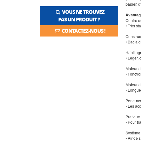
papier, d
VOUS NE TROUVEZ
Avantag
PAS UN PRODUIT ?
Centre d
• Très st
CONTACTEZ-NOUS !
Construc
• Bac à 
Habillag
• Léger, 
Moteur d
• Foncti
Moteur d
• Longue
Porte-ac
• Les ac
Pratique
• Pour t
Système 
• Air de 