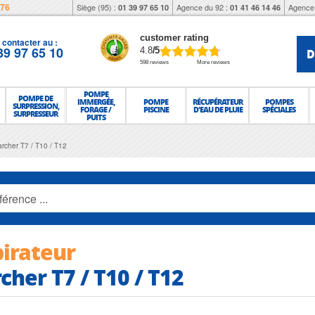
976
Siège (95) :
Agence du 92 :
Agence 
01 39 97 65 10
01 41 46 14 46
customer rating
contacter au :
39 97 65 10
D
4.8
/5
598 reviews
More reviews
POMPE
POMPE DE
IMMERGÉE,
POMPE
RÉCUPÉRATEUR
POMPES
SURPRESSION,
FORAGE /
PISCINE
D'EAU DE PLUIE
SPÉCIALES
SURPRESSEUR
PUITS
archer T7 / T10 / T12
irateur
cher T7 / T10 / T12