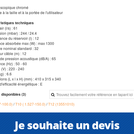
escopique chromé
 à la taille et à la portée de l'utilisateur
istiques techniques
air (l/s) : 61
ion (mbar) : 244 / 24.4
nce du réservoir (l) : 12
nce absorbée max (W) : max 1300
re nominal standard : 32
ur câble (m) : 12
 de pression acoustique (dB/A) : 65
ce (Hz) : 50 - 60
 (V) : 220 - 240
g) : 6.6
ons (L x l x H) (mm) : 410 x 315 x 340
d'efficacité énergétique : E
 disponibles (3)
7-100.0)
/
T10 ( 1.527-150.0)
/
T12 (13551010)
Je souhaite un devis