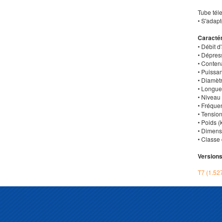
Tube tél
• S'adapte
Caractér
• Débit d'
• Dépress
• Contena
• Puissa
• Diamèt
• Longue
• Niveau
• Fréquen
• Tension
• Poids (k
• Dimensi
• Classe 
Versions
T7 (1.52