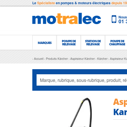
Le
Spécialiste
en pompes & moteurs électriques
depuis 1
Nous 
01 
POMPE DE
STATION DE
POMPE DE
MARQUES
RELEVAGE
RELEVAGE
CHAUFFAGE
Accueil
Produits Kärcher
Aspirateur Kärcher
Kärcher
Aspirateur K
Asp
Kar