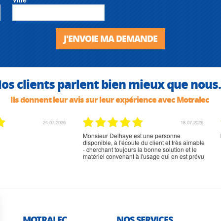
J'ENVOIE MA DEMANDE
os clients parlent bien mieux que nous.
Ils donnent leur avis sur leur expérience avec Motralec
02.07.2026
02.07.2026
rien à signaler, très content
MOTRALEC
NOS SERVICES