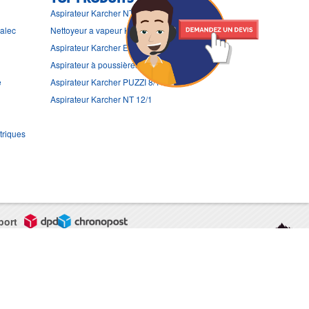
Aspirateur Karcher NT 361
ralec
Nettoyeur a vapeur Karcher PUZZI 300 S
Aspirateur Karcher EB 30/1
Aspirateur à poussières Karcher IV 100/55
e
Aspirateur Karcher PUZZI 8/1 C
Aspirateur Karcher NT 12/1
triques
port
CGV
Mentions légales
Contact