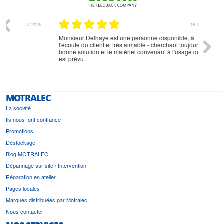
07.2026
18.07.2026
Monsieur Delhaye est une personne disponible, à
bien ri
l'écoute du client et très aimable - cherchant toujours la
bonne solution et le matériel convenant à l'usage qui en
est prévu
MOTRALEC
La société
Ils nous font confiance
Promotions
Déstockage
Blog MOTRALEC
Dépannage sur site / Intervention
Réparation en atelier
Pages locales
Marques distribuées par Motralec
Nous contacter