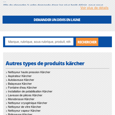
Afin de répondre à votre demande dans les plus brefs délais, nous nous
Voir plus de détails
assurons d'avoir en permanence un stock important de
aspirateur dorsal
.
Motralec
met également à votre disposition son service de
réparation
et
DEMANDER UN DEVIS EN LIGNE
maintenance de
aspirateur dorsal
.
Nos interventions sur toute l'Ile de France suivant vos besoins et vos
contraintes sont un gage d'efficacité, et garantissent l'absence de perturbation
de vos installations de
aspirateur dorsal
.
RECHERCHER
Autres types de produits kärcher
> Nettoyeur haute pression Kärcher
> Aspirateur Kärcher
> Autolaveuse Kärcher
> Balayeuse Kärcher
> Fontaine d'eau Kärcher
> Installation de potabilisation Kärcher
> Laveuse de pièces Kärcher
> Monobrosse Kärcher
> Nettoyeur cryogénique Kärcher
> Nettoyeur de vitre Kärcher
> Nettoyeur vapeur Kärcher
> Polisseuse Kärcher