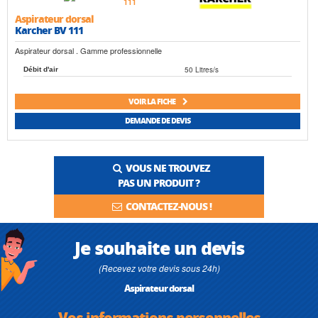
Aspirateur dorsal
Karcher BV 111
Aspirateur dorsal . Gamme professionnelle
50 Litres/s
Débit d'air
VOIR LA FICHE
DEMANDE DE DEVIS
VOUS NE TROUVEZ
PAS UN PRODUIT ?
CONTACTEZ-NOUS !
Je souhaite un devis
(Recevez votre devis sous 24h)
Aspirateur dorsal
Vos informations personnelles