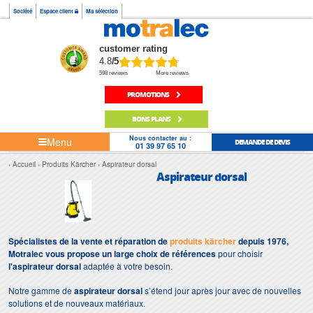
Société
Espace client
Ma sélection
customer rating
4.8
/5
598 reviews
More reviews
PROMOTIONS
BONS PLANS
Nous contacter au :
Menu
DEMANDE DE DEVIS
01 39 97 65 10
Accueil
Produits Kärcher
Aspirateur dorsal
Aspirateur dorsal
Spécialistes de la vente et réparation de
produits kärcher
depuis 1976,
Motralec vous propose un large choix de références
pour choisir
l'aspirateur dorsal
adaptée à votre besoin.
Notre gamme de
aspirateur dorsal
s’étend jour après jour avec de nouvelles
solutions et de nouveaux matériaux.